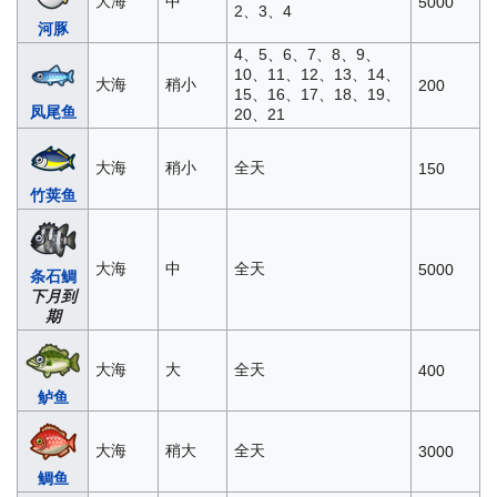
大海
中
5000
2、3、4
河豚
4、5、6、7、8、9、
10、11、12、13、14、
大海
稍小
200
15、16、17、18、19、
凤尾鱼
20、21
大海
稍小
全天
150
竹荚鱼
大海
中
全天
5000
条石鲷
下月到
期
大海
大
全天
400
鲈鱼
大海
稍大
全天
3000
鲷鱼