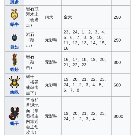
跳蚤
岩石或
灌木上
雨天
全天
250
（会逃
蜗牛
走）
23、24、1、2、3、4、
岩石
5、6、7、8、9、10、
（敲
无影响
250
11、12、13、14、15、
击）
鼠妇
16
岩石
16、17、18、19、20、
（敲
无影响
800
21、22、23
击）
蜈蚣
树干
19、20、21、22、23、
（摇晃
无影响
24、1、2、3、4、5、
600
或敲击
6、7、8
蜘蛛
垂下）
草地和
普通地
面（拿
19、20、21、22、23、
着捕虫
无影响
8000
24、1、2、3、4
网靠近
蝎子
会主动
攻击）