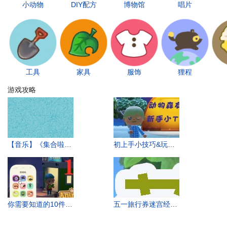
小动物
DIY配方
博物馆
唱片
工具
家具
服饰
狸程
游戏攻略
更多+
【音乐】《集合啦！动物森友会》K.K.音乐合集
初上手小技巧&玩法，都是干货哦
你需要知道的10件事！兔岛主的经验分享「一」
五一旅行券迷宫经验分享