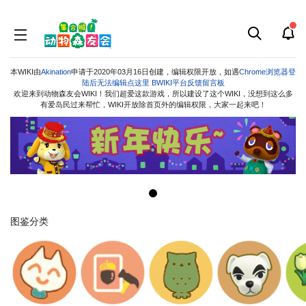
本WIKI由
Akination
申请于2020年03月16日创建，编辑权限开放，如遇
Chrome浏览器登
陆后无法编辑点这里
BWIKI平台反馈留言板
欢迎来到动物森友会WIKI！我们超爱这款游戏，所以建设了这个WIKI，没想到这么多
有爱岛民过来帮忙，WIKI开放除首页外的编辑权限，大家一起来吧！
跳
跳
到
到
导
搜
航
索
图鉴分类