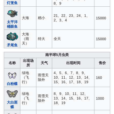
灯笼鱼
8、9
21、22、23、24、1、
大海
稍小
15000
2、3、4
太平洋
桶眼鱼
大海
（雨
特大
全天
15000
天）
矛尾鱼
南半球5月虫类
出现场
名称
天气
出现时间
售价
所
绿地
4、5、6、7、8、9、
雨雪天
（飞
10、11、12、13、14、
160
除外
行）
15、16、17、18、19
白粉蝶
绿地
8、9、10、11、12、
雨雪天
（飞
13、14、15、16、17、
1000
除外
大白斑
行）
18、19
蝶