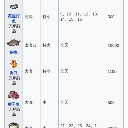
9、10、11、12、13、
霓虹灯
河流
特小
500
14、15、16
鱼
下月到
期
出海口
特大
全天
10000
鲟鱼
大海
特小
全天
1100
海马
下月到
期
大海
中
全天
500
狮子鱼
下月到
期
21、22、23、24、1、