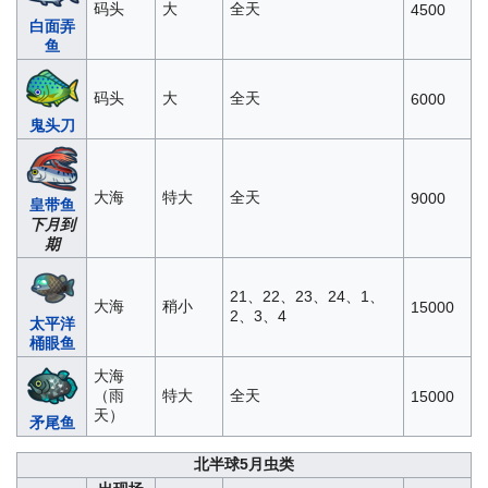
码头
大
全天
4500
白面弄
鱼
码头
大
全天
6000
鬼头刀
大海
特大
全天
9000
皇带鱼
下月到
期
21、22、23、24、1、
大海
稍小
15000
2、3、4
太平洋
桶眼鱼
大海
（雨
特大
全天
15000
天）
矛尾鱼
北半球5月虫类