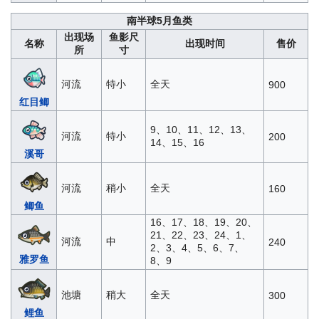
南半球5月鱼类
出现场
鱼影尺
名称
出现时间
售价
所
寸
河流
特小
全天
900
红目鲫
9、10、11、12、13、
河流
特小
200
14、15、16
溪哥
河流
稍小
全天
160
鲫鱼
16、17、18、19、20、
21、22、23、24、1、
河流
中
240
2、3、4、5、6、7、
雅罗鱼
8、9
池塘
稍大
全天
300
鲤鱼