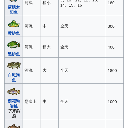
9、10、11、12、13、
河流
稍小
180
14、15、16
蓝腮太
阳鱼
河流
中
全天
300
黄鲈鱼
河流
稍大
全天
400
黑鲈鱼
河流
大
全天
1800
白斑狗
鱼
樱花钩
悬崖上
中
全天
1000
吻鲑
下月到
期