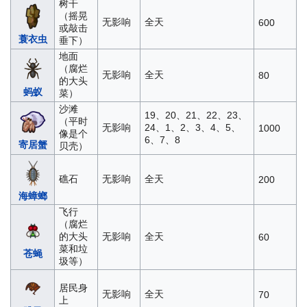
树干
（摇晃
无影响
全天
600
或敲击
蓑衣虫
垂下）
地面
（腐烂
无影响
全天
80
的大头
蚂蚁
菜）
沙滩
19、20、21、22、23、
（平时
无影响
24、1、2、3、4、5、
1000
像是个
6、7、8
寄居蟹
贝壳）
礁石
无影响
全天
200
海蟑螂
飞行
（腐烂
的大头
无影响
全天
60
菜和垃
苍蝇
圾等）
居民身
无影响
全天
70
上