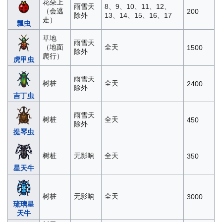
花朵上
雨雪天
8、9、10、11、12、
（会逃
200
除外
13、14、15、16、17
走）
瓢虫
草地
雨雪天
（地面
全天
1500
除外
爬行）
虎甲虫
雨雪天
树桩
全天
2400
除外
吉丁虫
雨雪天
树桩
全天
450
除外
提琴虫
树桩
无影响
全天
350
星天牛
树桩
无影响
全天
3000
琉璃星
天牛