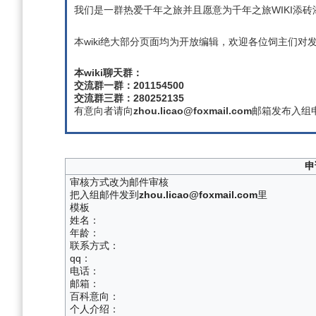
我们是一群热爱千年之旅并且愿意为千年之旅WIKI添
本wiki绝大部分页面均为开放编辑，欢迎各位饲主们对发
本wiki聊天群：
交流群一群：201154500
交流群三群：280252135
有意向者请向
zhou.licao@foxmail.com
邮箱发布入组
申
审核方式改为邮件审核
把入组邮件发到
zhou.licao@foxmail.com
里
模板
姓名：
年龄：
联系方式：
qq：
电话：
邮箱：
百科意向：
个人介绍：