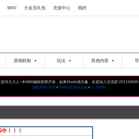
WIKI
大会员礼包
充值中心
我的
游戏机制
玩法
其他内容
欢迎侍主大人~本WIKI编辑权限开放，如果对wiki感兴趣，欢迎加入交流群:201154500
编辑帮助:目录
•
BWIKI反馈留言板
•
人才招募
·
招募中！！！