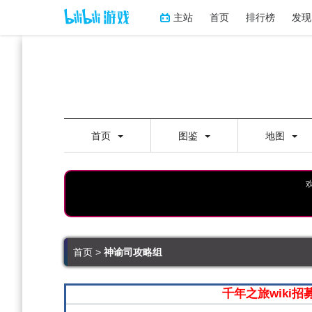
主站
首页
排行榜
发现
首页
图鉴
地图
跳
跳
首页
>
神谕司攻略组
到
到
导
搜
航
索
千年之旅wiki