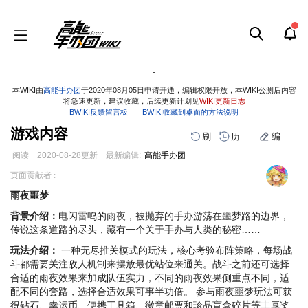
-
本WIKI由
高能手办团
于2020年08月05日申请开通，编辑权限开放，本WIKI公测后内容
将急速更新，建议收藏，后续更新计划见
WIKI更新日志
BWIKI反馈留言板
BWIKI收藏到桌面的方法说明
游戏内容
刷
历
编
阅读
2020-08-28
更新
最新编辑:
高能手办团
跳
跳
页面贡献者 :
到
到
雨夜噩梦
导
搜
航
索
背景介绍：
电闪雷鸣的雨夜，被抛弃的手办游荡在噩梦路的边界，
传说这条道路的尽头，藏有一个关于手办与人类的秘密……
玩法介绍：
一种无尽推关模式的玩法，核心考验布阵策略，每场战
斗都需要关注敌人机制来摆放最优站位来通关。战斗之前还可选择
合适的雨夜效果来加成队伍实力，不同的雨夜效果侧重点不同，适
配不同的套路，选择合适效果可事半功倍。 参与雨夜噩梦玩法可获
得钻石、幸运币、便携工具箱、徽章邮票和珍品盲盒碎片等丰厚奖