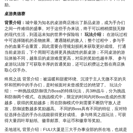
励。
桌游奥德赛
背景介绍：
城中最为知名的桌游商店推出了新品桌游，成为手办们
之间一件难得的盛事。对于这些手办来说，终于可以稍稍摆脱无聊
的现代生活，到遥远未知的世界中探险啦！
玩法介绍：
在游玩过程
中可选择随机的圣物效果、遭遇随机的敌人；整个过程中，参与手
办的血量不会重置，因此需要合理规划损耗来获取更好成绩。 打通
当前桌游后，下个周期可选择更具挑战性的新桌游；不同桌游的游
玩体验不同，越靠后的桌游难度更高，对应的奖励也越丰厚。 参与
桌游玩法除了可获取丰厚的首通奖励，还可以积攒运之骰在商店换
取心仪手办。
终焉之战 背景介绍：被温暖和甜蜜环绕、沉浸于主人无微不至的关
怀和照料中的手办们，是时候面对未曾感受过的绝望了。 玩法介
绍： 一种挑战或防御强力Boss的特殊玩法，共3种战斗，分为挑战
和防御两个模式。在挑战模式中，限定的时间内对Boss造成的伤害
越多，获得的奖励越多；而在防御模式中则需要不断防守敌人进
攻，防御波数越多奖励越高。 不同的Boss具有不同的特征，应对特
征选择合适的手办出战能获得更好成绩。 参与终焉之战玩法，可获
得大量四叶草贴纸、徽章邮票、幸运币和徽章等奖励。
圣地巡礼 背景介绍：FULI大厦是三大手办事业部的所在地，也就是