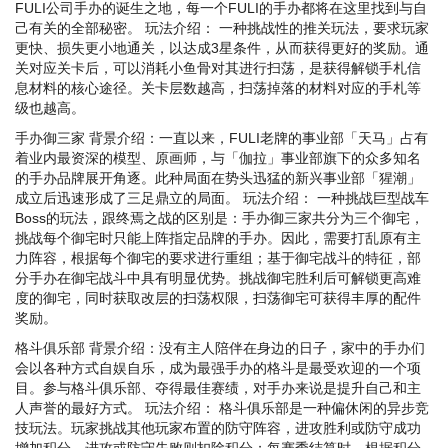
FULI公司手办的诞生之地，每一个FULI的手办都将在这里找到与自
己有关的全部秘密。 玩法介绍： 一种挑战性的推关玩法，要求玩家
更快、损失更小地通关，以达成3星条件，从而获得更好的奖励。通
关对应关卡后，可以消耗小鱼骨对其进行扫荡，是获得解锁手札信
息材料的核心途径。关卡层数越高，扫荡掉落的材料对应的手札等
级也越高。
手办御三家 背景介绍：一直以来，FULI老牌的事业部「天马」占有
着业内最资深的模型、原画师，与「伽拉」事业部旗下的众多知名
的手办品牌展开角逐。此种局面在势头迅猛的新兴事业部「猩潮」
成立后迅速形成了三足鼎立的局面。 玩法介绍： 一种挑战巨型战车
Boss的玩法，跟终焉之战的区别是：手办御三家共分为三个御宅，
挑战每个御宅时只能上阵指定品牌的手办。因此，需要打乱原有主
力阵容，根据每个御宅的要求进行重组；基于御宅战斗的特征，部
分手办在御宅战斗中具有明显优势。挑战御宅胜利后可解锁更高难
度的御宅，同时获取改层的扫荡权限，扫荡御宅可获得丰厚的配件
奖励。
格斗俱乐部 背景介绍：没有主人陪伴在身边的日子，家中的手办们
会以各种方式自娱自乐，成为最强手办的格斗是最受欢迎的一个项
目。参与格斗俱乐部、夺得最佳赛绩，对手办来说是提升自己和主
人声誉的最好方式。 玩法介绍： 格斗俱乐部是一种偏休闲的异步竞
技玩法。玩家挑战其他玩家布置的防守阵容，进攻胜利或防守成功