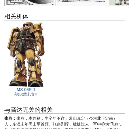
相关机体
MS-06R-1
高机动型扎古Ⅱ
与高达无关的相关
张燕：
张燕，本姓褚，生卒年不详，常山真定（今河北正定南）
人，东汉末年黑山军首领。张燕剽捍，敏捷过人，军中称为“飞燕”。