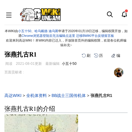
本WIKI由
小五十50
、
哈乌戴德·迪乌斯
申请于2020年01月19日迁移，编辑权限开放，如
遇
Chrome浏览器登陆后无法编辑点这里
迁移BWIKI平台反馈留言板
欢迎来到高达WIKI！本WIKI内容已迁入，开放除首页外的编辑权限，欢迎各位机师编
辑补充~
张燕扎古R1
刷
历
编
阅读
2021-08-01
更新
最新编辑:
小五十50
跳
跳
页面贡献者 :
到
到
导
搜
航
索
高达WIKI
>
全机体资料
>
BB战士三国传机体
>
张燕扎古R1
张燕扎古R1的介绍