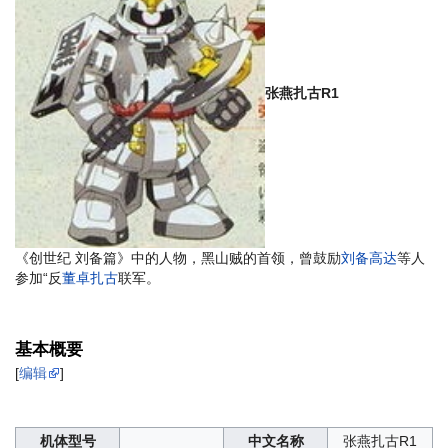
张燕扎古R1
《创世纪 刘备篇》中的人物，黑山贼的首领，曾鼓励
刘备高达
等人
参加“反
董卓扎古
联军。
基本概要
[
编辑
]
机体型号
中文名称
张燕扎古R1