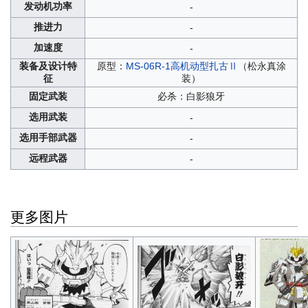
发动机功率
-
推进力
-
加速度
-
装备及设计特
原型：
MS-06R-1高机动型扎古Ⅱ
（松永真涂
征
装）
固定武装
必杀：白影狼牙
选用武装
-
选用手部武器
-
远程武器
-
更多图片