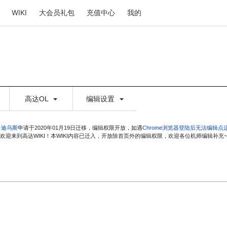
WIKI
大会员礼包
充值中心
我的
高达OL
编辑设置
·迪乌斯
申请于2020年01月19日迁移，编辑权限开放，如遇
Chrome浏览器登陆后无法编辑点
欢迎来到高达WIKI！本WIKI内容已迁入，开放除首页外的编辑权限，欢迎各位机师编辑补充~