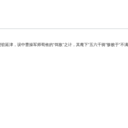
驻延津，误中曹操军师荀攸的“饵敌”之计，其麾下“五六千骑”惨败于“不