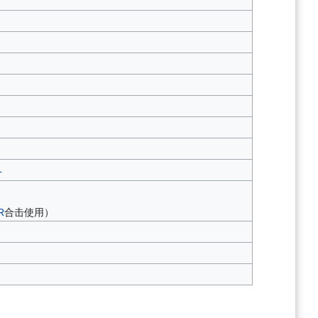
L
R
合击使用）