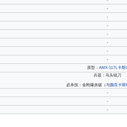
-
-
-
-
-
-
-
原型：
AMX-117L卡斯
兵器：马头锐刀
必杀技：金刚爆炎破（与
颜良卡斯
-
-
-