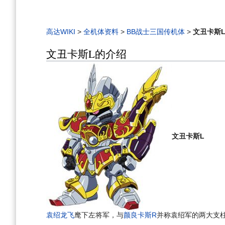
高达WIKI
>
全机体资料
>
BB战士三国传机体
>
文丑卡斯
文丑卡斯L的介绍
文丑卡斯L
袁绍龙飞
麾下左将军，与
颜良卡斯R
并称袁绍军的两大支