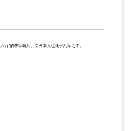
满六百”的曹军骑兵。文丑本人也死于乱军之中。