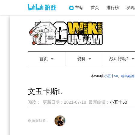
主站
首页
排行榜
发现
首页
资料
战斗行动2
本WIKI由
小五十50
、
哈乌戴德
文丑卡斯L
阅读：
更新日期：
2021-07-18
最新编辑：
小五十50
跳
跳
到
到
页面贡献者 :
导
搜
航
索