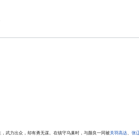
L
柱，武力出众，却有勇无谋。在镇守乌巢时，与颜良一同被
关羽高达
、
张