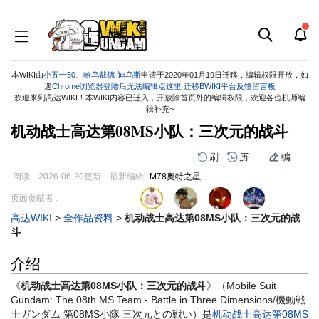
本WIKI由
小五十50
、
哈乌戴德·迪乌斯
申请于2020年01月19日迁移，编辑权限开放，如
遇
Chrome浏览器登陆后无法编辑点这里
迁移BWIKI平台反馈留言板
欢迎来到高达WIKI！本WIKI内容已迁入，开放除首页外的编辑权限，欢迎各位机师编
辑补充~
机动战士高达第08MS小队：三次元的战斗
刷
历
编
阅读
2026-06-30
更新
最新编辑:
M78奥特之星
跳
跳
页面贡献者 :
到
到
高达WIKI
>
全作品资料
>
机动战士高达第08MS小队：三次元的战
导
搜
斗
航
索
介绍
《
机动战士高达第08MS小队：三次元的战斗
》（Mobile Suit
Gundam: The 08th MS Team - Battle in Three Dimensions/機動戦
士ガンダム 第08MS小隊 三次元との戦い）是
机动战士高达第08MS