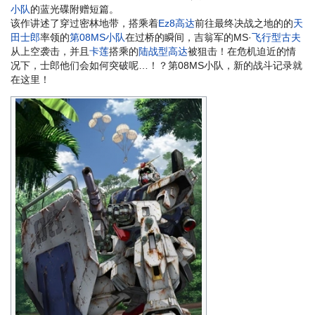
小队
的蓝光碟附赠短篇。
该作讲述了穿过密林地带，搭乘着
Ez8高达
前往最终决战之地的的
天
田士郎
率领的
第08MS小队
在过桥的瞬间，吉翁军的MS·
飞行型古夫
从上空袭击，并且
卡莲
搭乘的
陆战型高达
被狙击！在危机迫近的情
况下，士郎他们会如何突破呢…！？第08MS小队，新的战斗记录就
在这里！