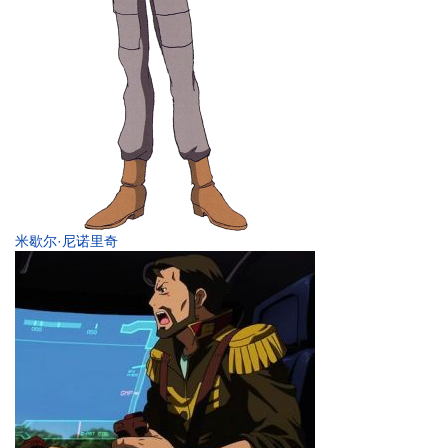
米歇尔·尼诺里奇