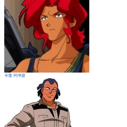
卡莲·约书亚