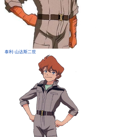
泰利·山达斯二世