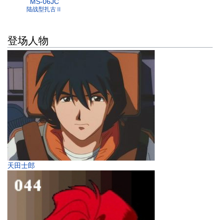
MS-06JC
陆战型扎古Ⅱ
登场人物
天田士郎