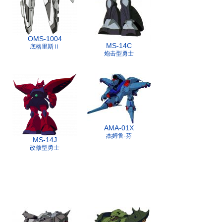
OMS-1004
MS-14C
底格里斯Ⅱ
炮击型勇士
AMA-01X
杰姆鲁·芬
MS-14J
改修型勇士