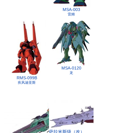
MSA-003
雷姆
MSA-0120
龙
RMS-099B
疾风迪亚斯
萨拉米斯级（改）