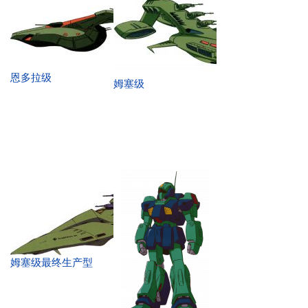
恩多拉级
姆塞级
姆塞级最终生产型