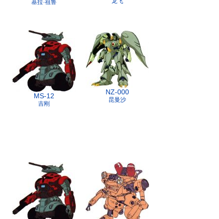
龙飞
基拉·祖鲁
NZ-000
MS-12
昆曼沙
吉刚