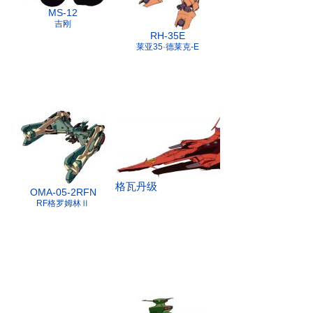
MS-12
吉刚
RH-35E
莱亚35·德莱克-E
格瓦丹级
OMA-05-2RFN
RF格罗姆林Ⅱ