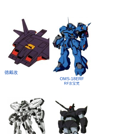
德戴改
OMS-18ERF
RF京宝梵