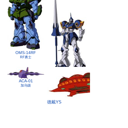
OMS-14RF
RF勇士
OMS-15RF-2
ACA-01
RF强人
加乌级
德戴YS