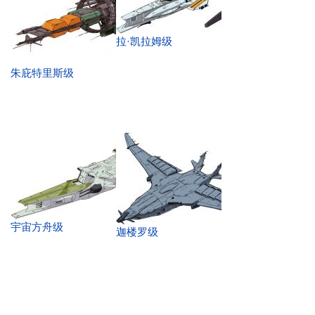
拉·凯拉姆级
朱庇特里斯级
宇宙方舟级
迦楼罗级