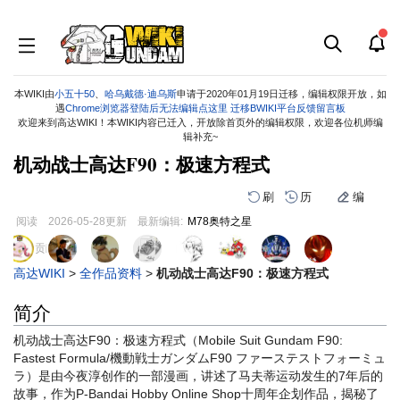
本WIKI由
小五十50
、
哈乌戴德·迪乌斯
申请于2020年01月19日迁移，编辑权限开放，如
遇
Chrome浏览器登陆后无法编辑点这里
迁移BWIKI平台反馈留言板
欢迎来到高达WIKI！本WIKI内容已迁入，开放除首页外的编辑权限，欢迎各位机师编
辑补充~
机动战士高达F90：极速方程式
刷
历
编
阅读
2026-05-28
更新
最新编辑:
M78奥特之星
跳
跳
页面贡献者 :
到
到
高达WIKI
>
全作品资料
>
机动战士高达F90：极速方程式
导
搜
航
索
简介
机动战士高达F90：极速方程式（Mobile Suit Gundam F90:
Fastest Formula/機動戦士ガンダムF90 ファーステストフォーミュ
ラ）是由今夜淳创作的一部漫画，讲述了马夫蒂运动发生的7年后的
故事，作为P-Bandai Hobby Online Shop十周年企划作品，揭秘了