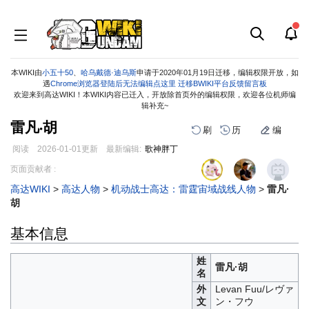
本WIKI由
小五十50
、
哈乌戴德·迪乌斯
申请于2020年01月19日迁移，编辑权限开放，如
遇
Chrome浏览器登陆后无法编辑点这里
迁移BWIKI平台反馈留言板
欢迎来到高达WIKI！本WIKI内容已迁入，开放除首页外的编辑权限，欢迎各位机师编
辑补充~
雷凡·胡
刷
历
编
阅读
2026-01-01
更新
最新编辑:
歌神胖丁
跳
跳
页面贡献者 :
到
到
高达WIKI
>
高达人物
>
机动战士高达：雷霆宙域战线人物
>
雷凡·
导
搜
胡
航
索
基本信息
姓
雷凡·胡
名
外
Levan Fuu/レヴァ
文
ン・フウ