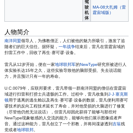
驾
驶
MA-08大扎姆（雷
机
霆宙域版）
体
人物简介
南洋同盟
领导人，为佛教僧正，人们被他的魅力所吸引，激发了追
随者们的巨大信任。据怀疑，
一年战争
结束后，雷凡在雷霆宙域的
扫雷工作中，回收了再生·赛可谬·设备。
雷凡从12岁开始，便在一家
地球联邦军
的
NewType
研究所被进行人
体实验长达15年之久，这些实验导致他的脑部受损、失去说话能
力，并且预计只有一年的寿命。
U.C.0079年，应联邦要求，雷凡带领一群南洋同盟的僧侣在雷霆宙
域进行扫雷和打捞士兵遗骸的工作。过程中，雷凡收集到
J·J·塞克斯
顿
用于逃离的逃生舱以及再生·赛可谬·设备的数据，雷凡便利用赛可
谬技术的反向工程技术延长了寿命，并对他受损的大脑进行了修复
（尽管他仍然无法说话），但雷凡却因此获得了能够与那些对
NewType现象敏感的人交流的能力，能够向他们展示图像或者声
音。通过这种能力，雷凡创立了一个邪教，并将间谍渗透到
吉翁
残
党或者
地球联邦
。