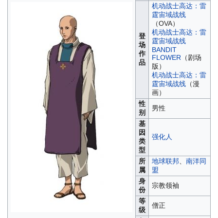
机动战士高达：雷
霆宙域战线
（OVA）
机动战士高达：雷
登
霆宙域战线
场
BANDIT
作
FLOWER
（剧场
品
版）
机动战士高达：雷
霆宙域战线
（漫
画）
性
男性
别
基
因
强化人
类
型
所
地球联邦
、
南洋同
属
盟
身
宗教领袖
份
等
僧正
级