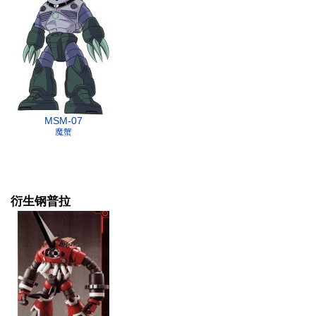
MSM-07
魔蟹
衍生钢普拉