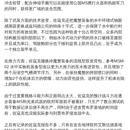
冲击前臂，配合伸缩手腕可以在能使用公国MS携行火器和热能军刀
的同时，获得更广域的攻击范围。
除了武装方面的技术改变，佐寇克还把魔蟹装备的水中环绕式独眼
感测器更换成兹玛德公司的特殊十字式，进一步保障了水中航行时
对前方的有效侦测。不过也因为这种轨道十分占用空间，众多内部
结构被压缩到肋部以下。例如水冷式动力炉用的排水口被移至腹部
并且成为单口。驾驶舱部分也下移到盆骨上部并且凸出，近乎成为
一个独立装甲单元。
在推力方面，佐寇克撤换掉魔蟹装备的流线型双发背包，参考MSM-
02 水中实验机装备型改以更为大推力的泵水推进背包，并且增加了
两个压缩空气槽调节浮力。另外，在保持魔蟹的胯部喷口的同时，
增加2个在机体后方的喷嘴，动力由背包提供。这样提升了机体在陆
上的跳跃性能。
由于过度重视格斗能力和正面弱点太大，佐寇克的预计战斗力在逐
步装备MS和光束武器的联邦军面前不被看好，只生产了数台测试机
用于数据记录后便不再生产，同时由于进攻贾布罗基地的时间提
前，佐寇克也没能实际参与到贾布罗侵攻战中去。
之后有记录的佐寇克报告不多，只有在攻击地球联邦艾斯伍德基地