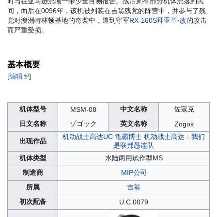
时与在亚马逊流域一带少量目测报告。战后则有部分机体流落到民
间，而后在0096年，该机被列装在吉翁残党的阵营中，并参与了残
党对澳洲特林顿基地的奇袭中，遭到守军
RX-160S拜亚兰·改
的攻击
而严重受损。
基本概要
[
编辑
]
机体型号
中文名称
佐寇克
MSM-08
日文名称
ゾゴック
英文名称
Zogok
机动战士高达UC
龟霸博士
机动战士高达：我们
出现作品
是联邦愚连队
机体类型
水陆两用试作型MS
制造商
MIP公司
所属
吉翁
初次配备
U.C.0079