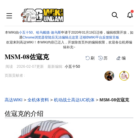
本WIKI由
小五十50
、
哈乌戴德·迪乌斯
申请于2020年01月19日迁移，编辑权限开放，如
遇
Chrome浏览器登陆后无法编辑点这里
迁移BWIKI平台反馈留言板
欢迎来到高达WIKI！本WIKI内容已迁入，开放除首页外的编辑权限，欢迎各位机师编
辑补充~
MSM-08佐寇克
刷
历
编
阅读
2026-02-07
更新
最新编辑:
小五十50
跳
跳
页面贡献者 :
到
到
导
搜
航
索
高达WIKI
>
全机体资料
>
机动战士高达UC机体
>
MSM-08佐寇克
佐寇克的介绍