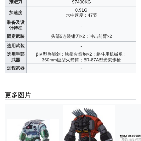
推进力
97400KG
0.91G
加速度
水中速度：47节
装备及设
-
计特征
固定武装
头部5连装钳刀×2；冲击前臂×2
选用武装
-
选用手部
βⅣ型热能剑；铁拳火箭炮×2；格斗用机械爪；
武器
360mm巨型火箭筒；BR-87A型光束步枪
远程武器
-
更多图片