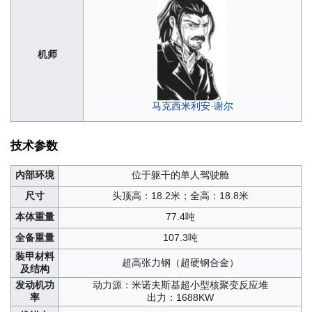
机师
马克西米利安·谢尔
技术参数
内部环境
位于躯干的单人驾驶舱
尺寸
头顶高：18.2米；全高：18.8米
本体重量
77.4吨
全备重量
107.3吨
装甲材料
超高张力钢（超硬钢合金）
及结构
发动机功
动力源：米诺夫斯基超小型核聚变反应堆
率
出力：1688KW