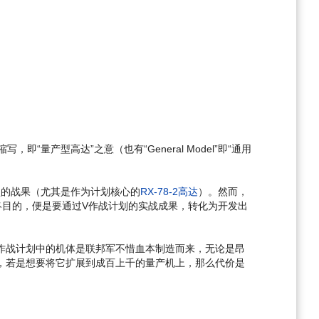
写，即“量产型高达”之意（也有“General Model”即“通用
盛的战果（尤其是作为计划核心的
RX-78-2高达
）。然而，
终目的，便是要通过V作战计划的实战成果，转化为开发出
作战计划中的机体是联邦军不惜血本制造而来，无论是昂
，若是想要将它扩展到成百上千的量产机上，那么代价是