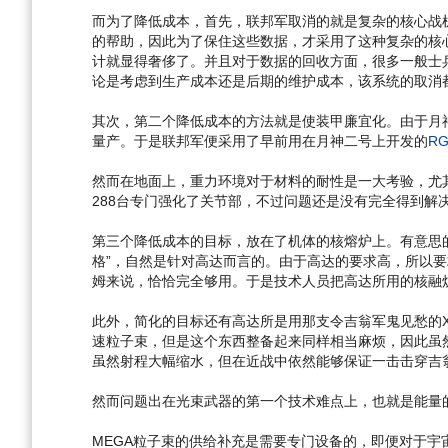
而为了降低成本，首先，联邦军取消的就是复杂的核心战
的帮助，因此为了保住这些数据，才采用了这种复杂的核
计就显得奢侈了。并且对于数据的回收方面，很多一般士
论是考虑到生产成本还是后期的维护成本，该系统的取消
其次，第二个降低成本的方法就是使装甲廉宜化。由于月
量产。于是联邦军便采用了早前用在月神二号上开发的
R
然而在地面上，重力环境对于材料的耐性是一大考验，尤
288台专门强化了关节部，不过问题还是没有完全得到解
第三个降低成本的目标，放在了机体的核熔炉上。有意思的
格”，自然是针对高达而言的。由于高达的要求高，所以要
姆来说，恰恰完全够用。于是技术人员把高达所用的核融
此外，简化的目标还有高达所是用那支令吉翁军鬼见愁的X
速粒子束，但是这个东西整备起来同样相当麻烦，因此虽然
虽然射程大幅缩水，但在近战中依然能够保证一击击穿吉
然而问题出在光束武器的第一个技术难点上，也就是能量
MEGA粒子束的供给补充是需要专门设备的，即便对于