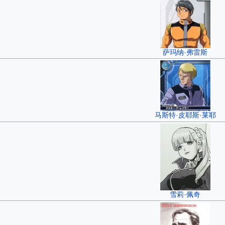
萨玛纳·弗雷斯
马斯特·皮耶斯·莱耶
雪莉·佩奇