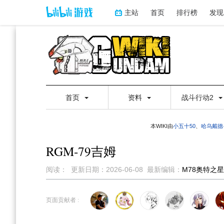
主站
首页
排行榜
发现
首页
资料
战斗行动2
本WIKI由
小五十50
、
哈乌戴德
RGM-79吉姆
阅读：
更新日期：
2026-06-08
最新编辑：
M78奥特之星
跳
跳
到
到
页面贡献者 :
导
搜
航
索