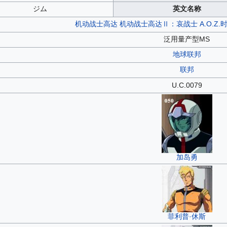
ジム
英文名称
机动战士高达
机动战士高达Ⅱ：哀战士
A.O.
泛用量产型MS
地球联邦
联邦
U.C.0079
加岛勇
菲利普·休斯