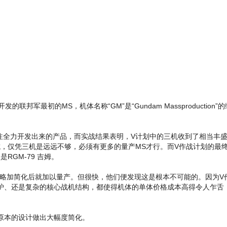
联邦军最初的MS，机体名称“GM”是“Gundam Massproduction”的缩
倾注全力开发出来的产品，而实战结果表明，V计划中的三机收到了相当丰
抗，仅凭三机是远远不够，必须有更多的量产MS才行。而V作战计划的最
RGM-79 吉姆。
达略加简化后就加以量产。但很快，他们便发现这是根本不可能的。因为V
炉、还是复杂的核心战机结构，都使得机体的单体价格成本高得令人乍舌
原本的设计做出大幅度简化。