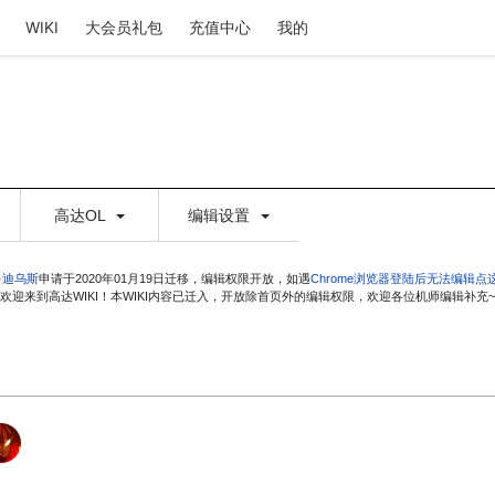
WIKI
大会员礼包
充值中心
我的
高达OL
编辑设置
·迪乌斯
申请于2020年01月19日迁移，编辑权限开放，如遇
Chrome浏览器登陆后无法编辑点
欢迎来到高达WIKI！本WIKI内容已迁入，开放除首页外的编辑权限，欢迎各位机师编辑补充~