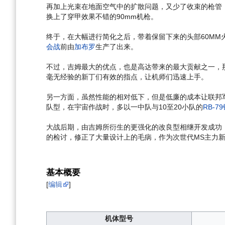
再加上光束在地面空气中的扩散问题，又少了收束的枪管
换上了穿甲效果不错的90mm机枪。
终于，在大幅进行简化之后，带着保留下来的头部60MM
会战
前由
加布罗
生产了出来。
不过，吉姆最大的优点，也是高达带来的最大贡献之一，
毫无经验的新丁们有效的指点，让机师们迅速上手。
另一方面，虽然性能的相对低下，但是低廉的成本让联邦
队型，在宇宙作战时，多以一中队与10至20小队的
RB-7
大战后期，由吉姆所衍生的更强化的改良型相继开发成功
的检讨，修正了大量设计上的毛病，作为次世代MS主力
基本概要
[
编辑
]
机体型号