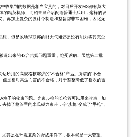
中收集到的数据是相当宝贵的，对日后开发MS都有莫大
机体的精英机师。而如果量产后配给普通士兵用，这样的设
义。再加上复杂的设计令制造和整备都非常困难，因此无
理想，但是以地球联邦的财大气粗还是没有能力将其完全
被造出来的42台吉姆问题重重，饱受诟病。虽然第二批
达所用的高规格核熔炉的“不合格”产品。所谓的“不合
品。但是相对高达而言的不合格，对于整整降低了档次的吉
GA粒子的收束问题。光束步枪的长枪管可以用来收束、加
掉了枪管里的米氏磁力束带，令“步枪”变成了“手枪”，
，尤其是在环境复杂的野战条件下，根本就是一大奢望。