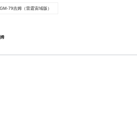
RGM-79吉姆（雷霆宙域版）
吉姆