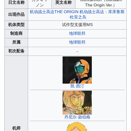
日文名称
英文名称
ノン
The Origin Ver.）
机动战士高达THE ORIGIN
机动战士高达：库库鲁斯
出现作品
·杜安之岛
机体类型
试作型支援用MS
制造商
地球联邦
所属
地球联邦
初次配备
-
凯·西汀
丹尼尔·勋伯格
机师