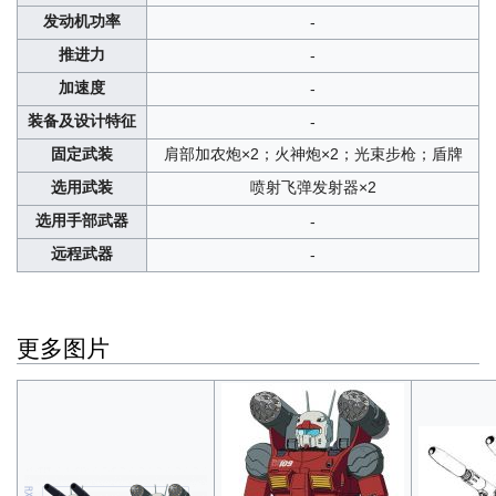
发动机功率
-
推进力
-
加速度
-
装备及设计特征
-
固定武装
肩部加农炮×2；火神炮×2；光束步枪；盾牌
选用武装
喷射飞弹发射器×2
选用手部武器
-
远程武器
-
更多图片