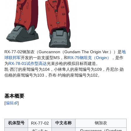
RX-77-02钢加农（Guncannon（Gundam The Origin Ver.））是
地
球联邦军
开发的一款支援型MS，和
RX-75钢坦克（Origin）
，是作
为
RX-78-01试作型高达
光束步枪的模拟目标而建造。
凯·西汀的座驾编号为104，小林隼人的座驾编号为109，丹尼尔·勋
伯格的座驾编号为103，乔布·约翰的座驾编号为102。
基本概要
[
编辑
]
机体型号
中文名称
钢加农
RX-77-02
ガンキャ
Guncannon（Gundam