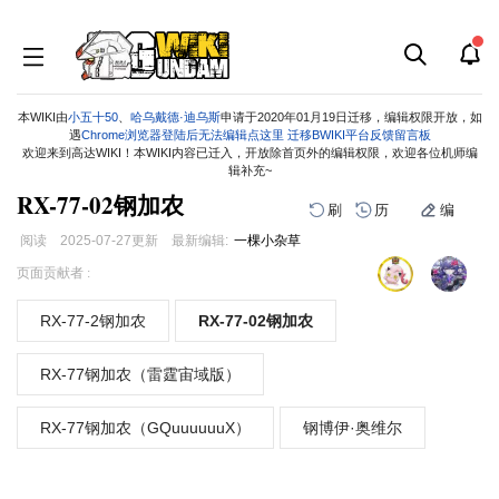
本WIKI由
小五十50
、
哈乌戴德·迪乌斯
申请于2020年01月19日迁移，编辑权限开放，如
遇
Chrome浏览器登陆后无法编辑点这里
迁移BWIKI平台反馈留言板
欢迎来到高达WIKI！本WIKI内容已迁入，开放除首页外的编辑权限，欢迎各位机师编
辑补充~
RX-77-02钢加农
刷
历
编
阅读
2025-07-27
更新
最新编辑:
一棵小杂草
跳
跳
页面贡献者 :
到
到
导
搜
RX-77-2钢加农
RX-77-02钢加农
航
索
RX-77钢加农（雷霆宙域版）
RX-77钢加农（GQuuuuuuX）
钢博伊·奥维尔