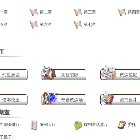
一章
第二章
第三章
第四
五章
第六章
第七章
市
幻星辰墟
灵智裂隙
试炼荒庭
错本校正
奇岩试炼场
藏书竞斗
藏室
生都会展厅
陈列大厅
虚构童话展厅
委托
子骰子