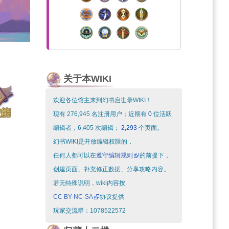
关于本WIKI
欢迎各位馆主来到幻书启世录WIKI！
现有 276,945 名注册用户；近期有
0
位活跃
编辑者，6,405 次编辑；
2,293
个页面。
幻书WIKI是开放编辑权限的，
任何人都可以在
遵守编辑规则
的前提下，
创建页面、补充修正数据、分享攻略内容。
若无特殊说明，wiki内容按
CC BY-NC-SA
协议提供
玩家交流群：1078522572