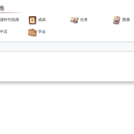
他
漫时代指南
成就
任务
图册
中店
学会