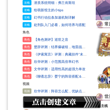
潜质系统明细：弗兰肯斯坦
攻略
给萌新馆主的小tips
攻略
幻书行动拉条加速机制详解
攻略
常
处刑队入门必看，如何培养与搭配
攻略
角色
【角色测评】巡世之音
角色
楚辞评测：结界爆破组，地雷战专家
角色
《伊索寓言》评测：典藏挂件“未来可期”
角色
欣华评测：小范围高倍率幻书
角色
文华评测：适用性高的超强力单攻
角色
《聊斋志异》婴宁的阵容搭配＆实战技巧
角色
视频
欣华评测：阵容怎么配，优缺点介绍
视频
世
主线