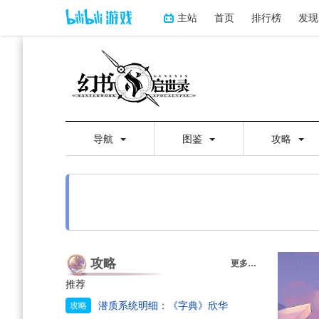
主站
首页
排行榜
发现
导航
图鉴
攻略
跳
跳
攻略
更多…
到
到
推荐
导
搜
航
索
潜质系统明细：《字典》欣华
攻略