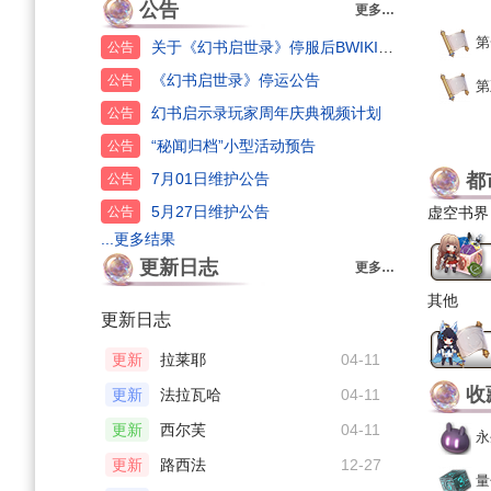
公告
更多…
第
关于《幻书启世录》停服后BWIKI的编辑规范问题
公告
《幻书启世录》停运公告
公告
第
幻书启示录玩家周年庆典视频计划
公告
“秘闻归档”小型活动预告
公告
7月01日维护公告
都
公告
5月27日维护公告
公告
虚空书界
...更多结果
更新日志
更多…
其他
更新日志
更新
拉莱耶
04-11
收
更新
法拉瓦哈
04-11
更新
西尔芙
04-11
永
更新
路西法
12-27
量