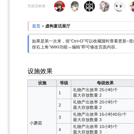
到
到
页面贡献者 :
导
搜
航
索
首页
>
虚构童话展厅
如果是第一次来，按"Ctrl+D"可以收藏随时查看更新~觉
按右上角“WIKI功能→编辑”即可修改页面内容。
设施效果
设施
等级
每级效果
礼物产出效率 25小时/个
1
最大存放数量 2
礼物产出效率 20小时/个
2
最大存放数量 2
礼物产出效率 16小时40分/个
3
最大存放数量 3
小蘑菇
礼物产出效率 10小时/个
4
最大存放数量 3