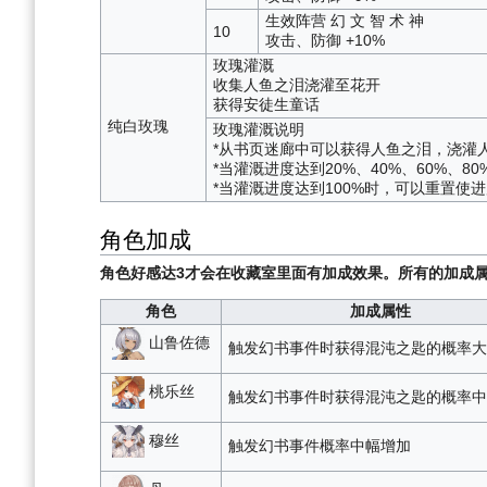
生效阵营 幻 文 智 术 神
10
攻击、防御 +10%
玫瑰灌溉
收集人鱼之泪浇灌至花开
获得安徒生童话
纯白玫瑰
玫瑰灌溉说明
*从书页迷廊中可以获得人鱼之泪，浇灌
*当灌溉进度达到20%、40%、60%、8
*当灌溉进度达到100%时，可以重置使
角色加成
角色好感达3才会在收藏室里面有加成效果。所有的加成
角色
加成属性
山鲁佐德
触发幻书事件时获得混沌之匙的概率大
桃乐丝
触发幻书事件时获得混沌之匙的概率中
穆丝
触发幻书事件概率中幅增加