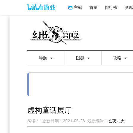
主站
首页
排行榜
发现
导航
图鉴
攻略
虚构童话展厅
阅读：
更新日期：
2021-06-28
最新编辑：
玄夜九天
跳
跳