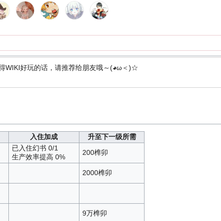
得WIKI好玩的话，请推荐给朋友哦～(◕ω＜)☆
入住加成
升至下一级所需
已入住幻书 0/1
200榫卯
生产效率提高 0%
2000榫卯
9万榫卯