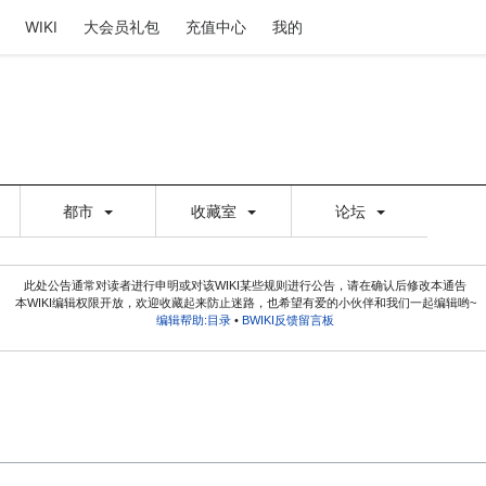
WIKI
大会员礼包
充值中心
我的
都市
收藏室
论坛
此处公告通常对读者进行申明或对该WIKI某些规则进行公告，请在确认后修改本通告
本WIKI编辑权限开放，欢迎收藏起来防止迷路，也希望有爱的小伙伴和我们一起编辑哟~
编辑帮助:目录
•
BWIKI反馈留言板