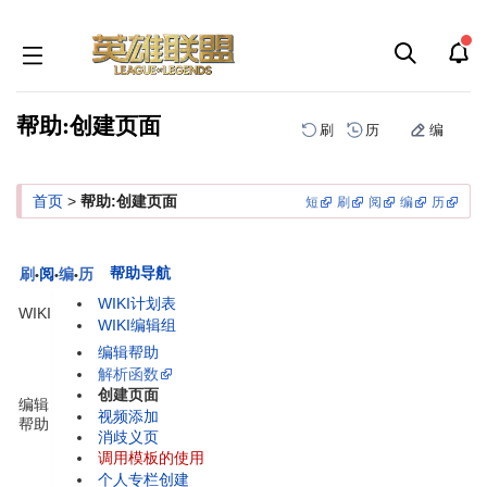
帮助:创建页面
刷
历
编
跳
跳
首页
>
帮助:创建页面
短
刷
阅
编
历
到
到
导
搜
航
索
帮助导航
刷
阅
编
历
•
•
•
WIKI计划表
WIKI
WIKI编辑组
编辑帮助
解析函数
创建页面
编辑
视频添加
帮助
消歧义页
调用模板的使用
个人专栏创建