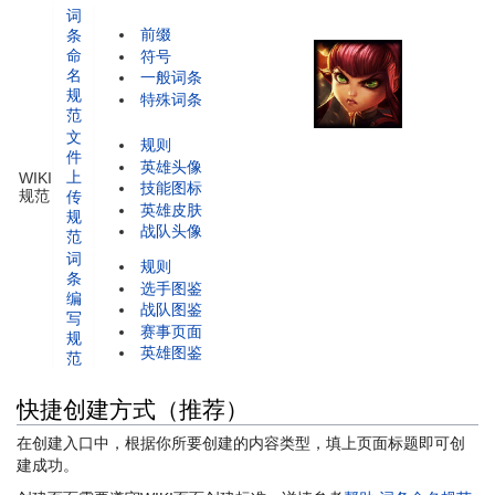
词
前缀
条
命
符号
名
一般词条
规
特殊词条
范
文
规则
件
英雄头像
上
WIKI
技能图标
规范
传
英雄皮肤
规
战队头像
范
词
规则
条
选手图鉴
编
战队图鉴
写
赛事页面
规
英雄图鉴
范
快捷创建方式（推荐）
在创建入口中，根据你所要创建的内容类型，填上页面标题即可创
建成功。