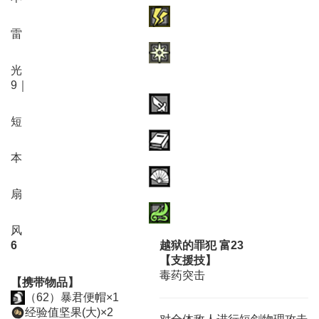
雷
光
9｜
短
本
扇
风
6
越狱的罪犯 富23
【支援技】
毒药突击
【携带物品】
（62）暴君便帽×1
经验值坚果(大)×2