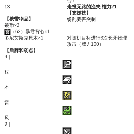
合）
13
走投无路的渔夫 権力21
【支援技】
【携带物品】
纷乱要害突刺
银币×3
（62）暴君背心×1
多尼艾斯克原木×1
对随机目标进行3次长矛物理
攻击（威力100）
【盾牌和弱点】
9｜
杖
本
雷
风
9｜