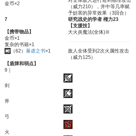
对全体敌人进行短剑物理攻击
金币×2
（威力210），并中等几率赋
予妨害的异常效果（3回合）
7
研究战史的学者 権力23
【支援技】
【携带物品】
大火炎魔法(全体)Ⅲ
金币×1
复杂的书籍×1
（62）
暴虐之书
×1
敌人全体受到2次火属性攻击
（威力125）
【盾牌和弱点】
9｜
剑
斧
弓
火