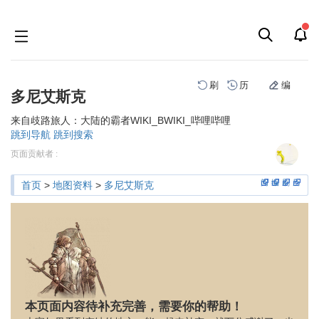
刷
历
编
多尼艾斯克
来自歧路旅人：大陆的霸者WIKI_BWIKI_哔哩哔哩
跳到导航
跳到搜索
页面贡献者 :
阅
编
刷
历
首页
>
地图资料
>
多尼艾斯克
本页面内容待补充完善，需要你的帮助！