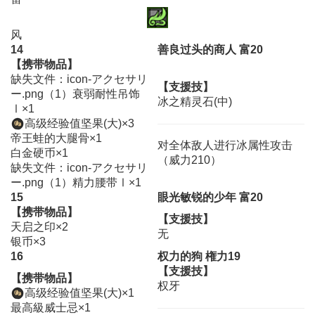
风
14
善良过头的商人 富20
【携带物品】
缺失文件：icon-アクセサリ
【支援技】
ー.png（1）衰弱耐性吊饰
冰之精灵石(中)
Ⅰ×1
高级经验值坚果(大)×3
帝王蛙的大腿骨×1
对全体敌人进行冰属性攻击
白金硬币×1
（威力210）
缺失文件：icon-アクセサリ
ー.png（1）精力腰带Ⅰ×1
15
眼光敏锐的少年 富20
【携带物品】
【支援技】
天启之印×2
无
银币×3
16
权力的狗 権力19
【支援技】
【携带物品】
权牙
高级经验值坚果(大)×1
最高級威士忌×1