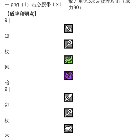
敌方单体3次扇物理攻击（威
ー.png（1）击必腰带Ⅰ×1
力90）
【盾牌和弱点】
9｜
短
杖
风
暗
9｜
剑
杖
本