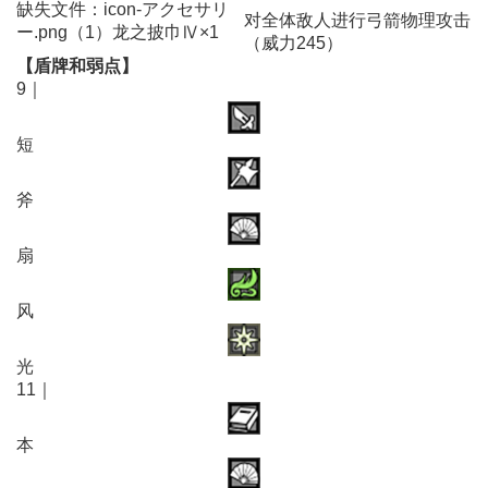
缺失文件：icon-アクセサリ
对全体敌人进行弓箭物理攻击
ー.png（1）龙之披巾Ⅳ×1
（威力245）
【盾牌和弱点】
9｜
短
斧
扇
风
光
11｜
本