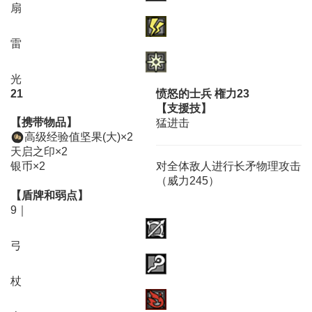
扇
雷
光
21
愤怒的士兵 権力23
【支援技】
【携带物品】
猛进击
高级经验值坚果(大)×2
天启之印×2
银币×2
对全体敌人进行长矛物理攻击
（威力245）
【盾牌和弱点】
9｜
弓
杖