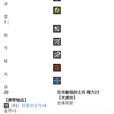
冰
雷
9｜
短
弓
杖
火
冰
20
目光敏锐的士兵 権力23
【支援技】
【携带物品】
全体狱射
（61）
芬里尔之弓
×1
金币×1