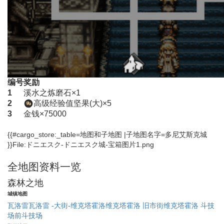
编号
奖励
1
溪水之炼磨石×1
2
高级经验值坚果(大)×5
3
金钱×75000
{{#cargo_store:_table=地图和子地图 |子地图名字=多尼艾斯克城
}}File:ドニエスク-ドニエスク城-宝箱图片1.png
全地图资料一览
森林之地
城镇地图
瓦洛雷
瓦洛雷 -大街-
维克塔霍洛
维克塔霍洛 旧市街
维克塔霍洛 斗技
场前
斗技场