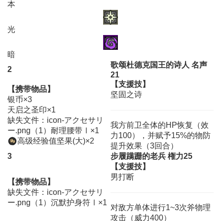
本
光
暗
歌颂杜德克国王的诗人 名声
2
21
【支援技】
【携带物品】
坚固之诗
银币×3
天启之圣印×1
缺失文件：icon-アクセサリ
我方前卫全体的HP恢复（效
ー.png（1）耐理腰带Ⅰ×1
力100），并赋予15%的物防
高级经验值坚果(大)×2
提升效果（3回合）
3
步履蹒跚的老兵 権力25
【支援技】
男打断
【携带物品】
缺失文件：icon-アクセサリ
ー.png（1）沉默护身符Ⅰ×1
对敌方单体进行1~3次斧物理
攻击（威力400）