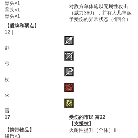
骨头×1
对敌方单体施以无属性攻击
骨头×1
（威力360），并有大几率赋
骨头×1
予受伤的异常状态（4回合）
【盾牌和弱点】
12｜
剑
弓
杖
火
雷
17
受伤的市民 富22
【支援技】
【携带物品】
火耐性提升（全体）Ⅲ
铜币×3