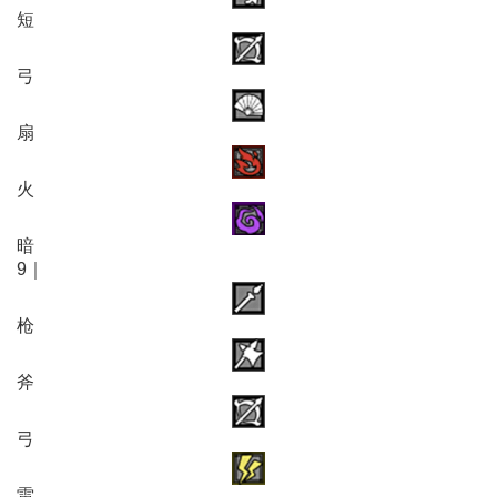
短
弓
扇
火
暗
9｜
枪
斧
弓
雷