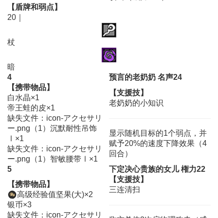
【盾牌和弱点】
20｜
杖
暗
4
预言的老奶奶 名声24
【携带物品】
【支援技】
白水晶×1
老奶奶的小知识
帝王蛙的皮×1
缺失文件：icon-アクセサリ
ー.png（1）沉默耐性吊饰
显示随机目标的1个弱点，并
Ⅰ×1
赋予20%的速度下降效果（4
缺失文件：icon-アクセサリ
回合）
ー.png（1）智敏腰带Ⅰ×1
5
下定决心贵族的女儿 権力22
【支援技】
【携带物品】
三连清扫
高级经验值坚果(大)×2
银币×3
缺失文件：icon-アクセサリ