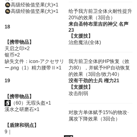
高级经验值坚果(大)×1
高级经验值坚果(大)×1
给予我方前卫全体火耐性提升
20%的效果（3回合）
来自圣特布里吉的神父 名声
18
23
【支援技】
【携带物品】
治愈魔法(全体)
天启之印×2
银币×2
缺失文件：icon-アクセサリ
我方前卫全体的HP恢复（效
ー.png（1）精力腰带Ⅱ×1
力80），并赋予HP自动恢复
的效果（3回合/效力40）
19
没有干劲的士兵 権力21
【支援技】
攻击削弱
【携带物品】
（60）无瑕头盔×1
溪水之研磨石×1
对敌方单体赋予15%的物攻·
属攻下降效果（3回合）
【盾牌和弱点】
9｜