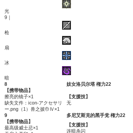
光
9｜
枪
扇
冰
暗
8
妓女洛贝尔塔 権力22
【携带物品】
擦亮的镜子×1
【支援技】
缺失文件：icon-アクセサリ
无
ー.png（1）兽之披巾Ⅳ×1
9
多尼艾斯克的黑手党 権力22
【携带物品】
【支援技】
最高级威士忌×1
连暗杀闪