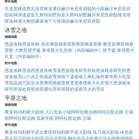
野外地图
瓦洛雷林道
西瓦洛雷林道
通往赫尔米尼亚府邸的小路
赫尔米尼亚府
邸前
林洞遗迹
亚久斯特别墅前
亚久斯特别墅
赫尔米尼亚府邸
维克塔
霍洛林道
大树的露珠
地下斗技场
旧赫尔米尼亚府邸
冰雪之地
城镇地图
恩波洛格
恩波洛格-东街
弗雷姆葛雷斯
弗雷姆葛雷斯 教堂前
弗雷姆葛
雷斯 大教堂
授予篇:泰塔斯大礼堂前（内容编辑中）
授予篇:泰塔斯大
礼堂（内容编辑中）
野外地图
恩波洛格雪道
西恩波洛格雪道
恩波格洛研究所前
恩波格洛研究所
恩
波洛格雪山
六花之馆遗迹
雪洞地下遗迹
竣工典礼场所
泰塔斯大礼堂
雪花晶洞穴
叹息冰窟
弗雷姆葛雷斯雪道
泰塔斯大礼堂地下
恩波格洛
研究所深处
原初洞窟
通往原初洞窟的道路
导火的雪谷
平原之地
城镇地图
希亚特珀利斯
大剧场 入口
无名小镇
阿特拉斯达姆
阿特拉斯达姆 王城
前
阿特拉斯达姆 皇家学院
阿特拉斯达姆 王城
野外地图
希亚特珀利斯平原
北希亚特珀利斯平原
大剧场 练习场
大剧场 休息室
星火守卫驻地
大剧场 后台
大剧场 舞台地下
大蛇巢穴
沃尔德寨迹
阿特