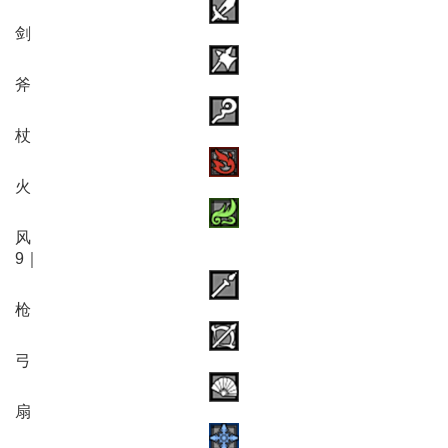
剑
斧
杖
火
风
9｜
枪
弓
扇