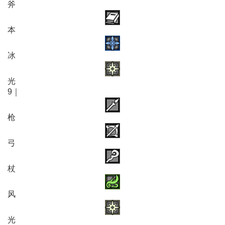
斧
本
冰
光
9｜
枪
弓
杖
风
光