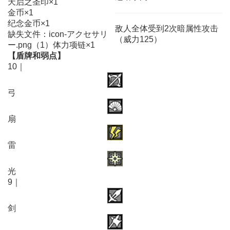
天启之圣印×1
金币×1
纪念金币×1
敌人全体受到2次暗属性攻击
缺失文件：icon-アクセサリ
（威力125）
ー.png（1）体力项链×1
【盾牌和弱点】
10｜
弓
扇
雷
光
9｜
剑