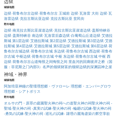
边狱
城镇地图
边狱·荷鲁布尔古
边狱·荷鲁布尔古 王城前
边狱·瓦洛雷 大街
边狱·瓦
洛雷
边狱·克拉古斯比亚
边狱·克拉古斯比亚 贫民街
野外地图
边狱·南克拉古斯比亚崖道
边狱·克拉古斯比亚崖道
边狱·盖斯特峡谷
边狱·盖斯特峡谷 南
边狱·瓦洛雷后森
边狱·白葡萄山丘道
边狱·艾德拉
斯城 第1层
边狱·艾德拉斯城 第2层
边狱·艾德拉斯城 第3层
边狱·艾德
拉斯城 第4层
边狱·艾德拉斯城 第5层
边狱·艾德拉斯城 第6层
边狱·荷
鲁布尔古城
边狱·荷鲁布尔古城 东
边狱·荷鲁布尔古城 西
边狱·荷鲁布
尔古城 中枢
边狱·荷鲁布尔古城 中枢 东
边狱·荷鲁布尔古城 中枢 西
边狱·荷鲁布尔古山道
悔恨之间
悔恨之间 里
血河的回廊
彼岸之桥（国
服：菲尼斯之门内部3）
名声的领狱
财富的领狱
边狱的深渊
囚神之崖
神域・神界
城镇地图
阿加培亚
神鐘の聖壇
理想郷・ヴァローレ
理想郷・エンバーグロウ
理想郷・シアトポリス
野外地图
オルサの門・原罪の庭園
聖火神の祠への道
聖火神の祠
聖火神の祠 -
聖域-
聖火神の祠 -真実の試練-
聖火神の祠 -輪廻の試練-
聖火神の祠
-勇気の試練-
聖火神の祠 -巡礼の試練-
隷理の麗海
虚栄の辉空
享欲