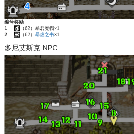
编号
奖励
1
（62）暴君兜帽×1
2
（62）
暴虐之书
×1
多尼艾斯克 NPC