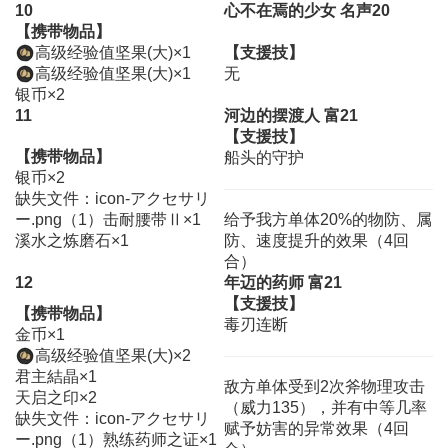
10
心不在焉的少女 名声20
【携带物品】
高级经验值坚果(大)×1
【支援技】
高级经验值坚果(大)×1
无
银币×2
11
河边的摆渡人 富21
【支援技】
【携带物品】
船头的守护
银币×2
缺失文件：icon-アクセサリ
ー.png（1）击耐腰带Ⅱ×1
给予我方单体20%的物防、属
溪水之炼磨石×1
防、速度提升的效果（4回
合）
12
年迈的药师 富21
【支援技】
【携带物品】
毒刃连断
金币×1
高级经验值坚果(大)×2
君主結晶×1
敌方单体受到2次斧物理攻击
天启之印×2
（威力135），并有中等几率
缺失文件：icon-アクセサリ
赋予妨害的异常效果（4回
ー.png（1）熟练药师之证×1