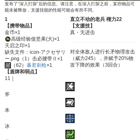
发布了“深入打探”后的信息。请注意，在深入打探之前，某些物品可
能未被释放，支援技能的性能可能会有所不同。
1
直立不动的老兵 権力22
【携带物品】
【支援技】
金币×1
真・无进击
高级经验值坚果(大)×1
天启之印×1
对全体敌人进行长矛物理攻击
缺失文件：icon-アクセサリ
（威力245），并赋予20%物
ー.png（1）击必腰带Ⅱ×1
攻下降的效果（3回合）
（62）
暴君刺枪
×1
【盾牌和弱点】
11｜
斧
本
冰