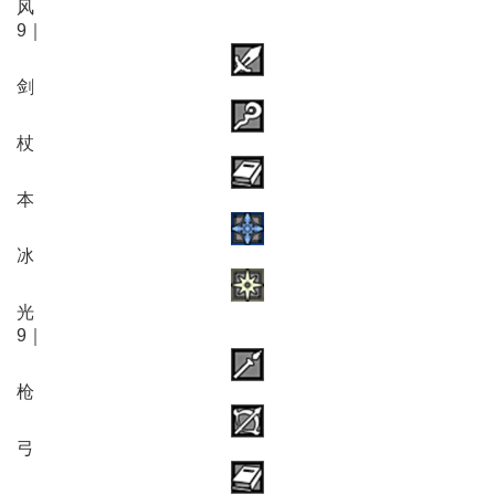
风
9｜
剑
杖
本
冰
光
9｜
枪
弓