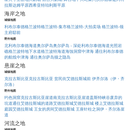
拉斯达姆平原
西希亚特珀利斯平原
海岸之地
城镇地图
利布尔泰德
格兰波特
格兰波特-集市
格兰波特-大拍卖场
格兰波特-领
主府邸前
野外地图
北利布尔泰德海道
奥尔萨岛
奥尔萨岛 - 深处
利布尔泰德海道
光照岩
礁
格兰波特地下水道
格兰波特海道
海蚀洞窟
中津海 通往利布尔泰德
的航线
中津海 通往奥尔萨岛
猫之隐岛
悬崖之地
城镇地图
克拉古斯比亚
克拉古斯比亚 贫民街
艾德拉斯城前
伊齐尔洛（伊・齐
尔洛）
野外地图
约色洞窟
克拉古斯比亚崖道
南克拉古斯比亚崖道
盖斯特峡谷
废弃的
坑道
通往艾德拉斯城的道路
艾德拉斯城
艾德拉斯城 楼上
艾德拉斯城
庭园
艾德拉斯城 王女的房间
艾德拉斯城 王座
针柱之洞
伊・齐尔洛崖
道
河流之地
城镇地图