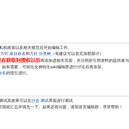
与隐私权政策以及相关规范后开始编辑工作。
、
方针:条目命名
和
方针:分类树
（有建议可以首页加群探讨）
要在获取到授权以后
再添加进相关页面，并注明所引用资料的提供者与原
如有需要，可前往女神转生wiki编辑群进行讨论后再添加。
命名
的指引进行。
测试其效果可以在
沙盒:测试
界面进行测试
里我就汇总并填充一下。如果还有问题，请加首页编辑群，寻求帮助！