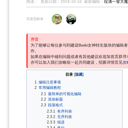
阅读：
更新日期：
2024-10-16
最新编辑：
役满一發大魔
跳
跳
到
到
页面贡献者 :
导
搜
航
索
序言
为了能够让每位参与到建设Bwiki女神转生版块的编
作。
如果在编辑中碰到问题或者有其他建议欢迎加首页群寻
亦可以加入我们攻略组一起共同建设，招募详情页见
攻
目录
1
编辑注意事项
2
常用编辑教程
2.1
最简单的可视化编辑
2.2
添加标题
2.3
段落格式
2.3.1
有序列表
2.3.2
无序列表
2.3.3
缩进
2.3.4
换行