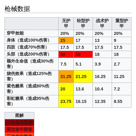
枪械数据
无护
轻型护
战术护
重型护
甲
甲
甲
甲
穿甲效能
20%
20%
20%
20%
身体（造成100%伤害）
25
17
13
9
四肢（造成70%伤害）
17.5
17.5
17.5
17.5
头部（造成200%伤害）
50
50
18
18
额外生命值（造成30%伤
7.5
5.1
3.9
2.7
害）
烧伤效果（造成125%伤
31.25
21.25
16.25
11.25
害）
紫色糖果（造成80%伤
20
13.6
10.4
7.2
害）
彩虹糖果（造成95%伤
23.75
16.15
12.35
8.55
害）
图解
一次命中致命
两次命中致命