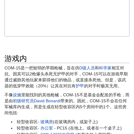
讶。

我自卫的需求对这个地方的管理者来说就是种疯子才会有的想法。我
开始怀疑我做的这些审批程序是否值得。

我告诉你，如果他们不让我把它藏起来，这玩意肯定会被别人滥用”

-Dr. David Bonardi，初级研究员，Site-02 
游戏内
COM-15是一把较弱的早期枪械，旨在供
D级人员
和
科学家
相互对
抗。因其可以2枪爆头杀死无护甲的对手，COM-15可以在游戏早期
通过威胁其他玩家来获得他们的物品，或直接杀死他。但是，该武
器的低穿甲效能（20%）让其在对抗有
护甲
的对手时极其无用。
不像
设施
里能找到的其他枪械，COM-15不是基金会配发的手枪，而
是由
初级研究员David Bonardi
带来的。因此，COM-15不会在任何
军械库内生成，而是生成在轻型收容区内5个房间中的1个。这些房
间包括:
轻型收容区-
玻璃房
(在玻璃房内，或架子上)
轻型收容区-
办公室
- PC15 (在地上。或者在一个桌子上)