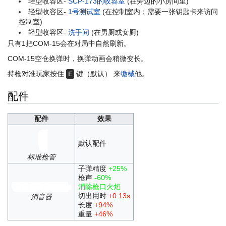
轻型收容区-
SCP-173的收容室
(在旁边的小房间里)
轻型收容区-
1号测试室
(在控制室内；需要一张钥匙卡来访问
控制室)
轻型收容区-
洗手间
(在男厕或女厕)
只有1把COM-15会在对局中自然刷新。
COM-15空仓换弹时，换弹动画会稍微变长。
持枪对准玩家按住
键（默认） 来
缴械
他。
E
配件
配件
效果
默认配件
标准枪管
子弹精度
+25%
枪声
-60%
消除枪口火焰
切出用时
+0.13s
消音器
长度
+94%
重量
+46%