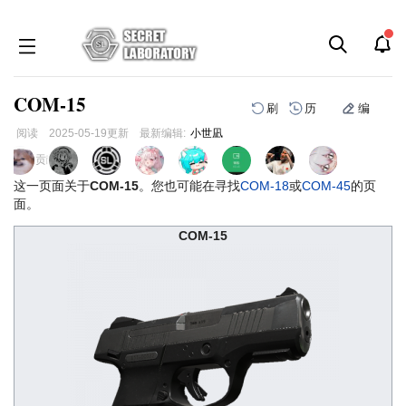
COM-15
刷
历
编
阅读
2025-05-19
更新
最新编辑:
小世凪
跳
跳
页面贡献者 :
到
到
这一页面关于
COM-15
。您也可能在寻找
COM-18
或
COM-45
的页
导
搜
面。
航
索
COM-15