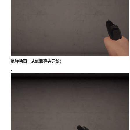
换弹动画（从卸载弹夹开始）