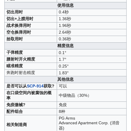
使用信息
切出用时
0.4秒
切出+上膛用时
1.36秒
战术换弹用时
1.96秒
空仓换弹用时
2.64秒
拾取用时
0.36秒
精度信息
子弹精度
0.1°
腰射时开火精度
1.7°
瞄准精度
0.25°
奔跑时射击精度
1.83°
其他信息
是否可以从
SCP-914
获取?
可以
在口袋空间内被腐蚀的概
中级物品（30%）
率
免疫缴械?
免疫
配件组合
8种
PG Arms
Advanced Apartment Corp. (消音
相关制造商
器)