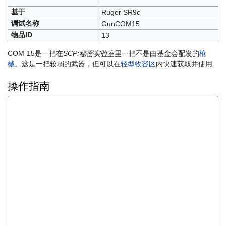
基于
Ruger SR9c
调试名称
GunCOM15
物品ID
13
COM-15是一把在
SCP:秘密实验室
里一把不是由基金会配发的
枪
械
。这是一把较弱的武器，但可以在
轻型收容区
内快速获取并使用
操作指南
一把不起眼的9毫米手枪。它结构紧凑，可靠，弹容量低。挺好的一
把小枪，但无法同其他基金会装备相比较。

当你时注视它的枪管时，你想知道它的主人为什么不注意点他的武器
放哪了。

___

“别让我开始知道想获得携带这玩意的许可有多难！ 这些文件资料
都太荒唐了。首先，我必须至少收到3封来自我同事的信，信中还要
说我“品行良好”，就跟我打算在一个到处都是武装警卫的地方进行
大规模枪击事件似的。然后我需要参加一些“入侵反应训练课程”来
证明我知道怎么用这玩意。              

即使后来我被批准带着它进入设施，并把它在武器工作站的数据库中
注册后，他们还是不让我低调行事。它必须一直被放在一个清晰可见
的枪套内。我真就是到处带着这玩意然后向那群D级们炫耀。如果他
们当中有人把我挟持成了人质，或者干脆直接杀了我，我不会感到惊