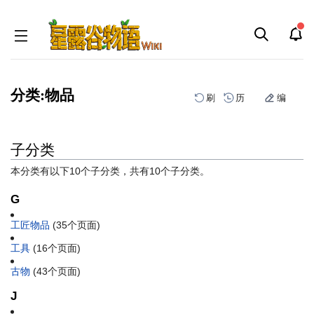
分类:物品
刷
历
编
子分类
跳
跳
到
到
本分类有以下10个子分类，共有10个子分类。
导
搜
航
索
G
工匠物品
‎
(35个页面)
工具
‎
(16个页面)
古物
‎
(43个页面)
J