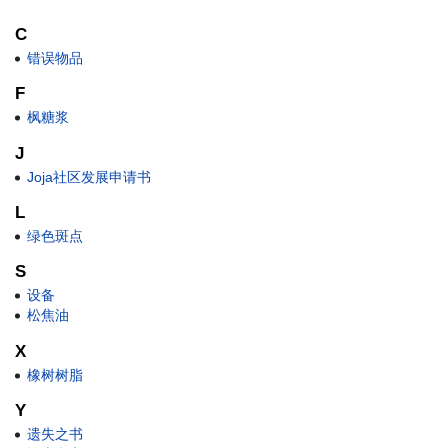
C
错误物品
F
枫糖浆
J
Joja社区发展申请书
L
绿色斑点
S
设备
松焦油
X
橡树树脂
Y
遗失之书