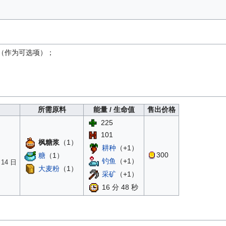
浆（作为可选项）；
所需原料
能量 / 生命值
售出价格
225
101
枫糖浆
（1）
耕种
（+1）
300
糖
（1）
钓鱼
（+1）
14 日
大麦粉
（1）
采矿
（+1）
16 分 48 秒