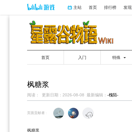
主站
首页
排行榜
发现
首页
入门
特殊
枫糖浆
阅读：
更新日期：
2026-08-08
最新编辑：
-槐陌-
跳
跳
到
到
页面贡献者 :
导
搜
航
索
枫糖浆