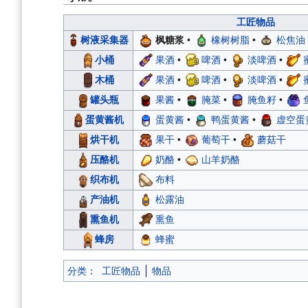
工匠物品
树液采集器
枫糖浆
•
橡树树脂
•
松焦油
小桶
果酒
•
啤酒
•
淡啤酒
•
木桶
果酒
•
啤酒
•
淡啤酒
•
罐头瓶
果酱
•
腌菜
•
腌鱼籽
•
蛋黄酱机
蛋黄酱
•
鸭蛋黄酱
•
虚空蛋
烘干机
果干
•
葡萄干
•
蘑菇干
压酪机
奶酪
•
山羊奶酪
织布机
布料
产油机
松露油
熏鱼机
熏鱼
蜂房
蜂蜜
分类
：
工匠物品
物品