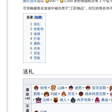
旅行货车
会以
600
~
1,000
的价格随机出售 1 个或 
尽管枫糖浆在游戏中被归类于“工匠物品”，但它的售价并
目录
1
送礼
2
收集包
3
食谱
4
打造
5
裁制
6
任务
7
历史
8
导航
送礼
哈维
•
山姆
•
谢恩
•
亚历克斯
•
喜
易斯
•
玛妮
•
罗宾
•
德米特里厄斯
•
欢
+45
•
法师
•
矮人
•
科罗布斯
•
桑迪
•
不
喜