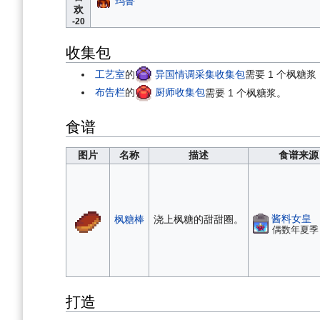
玛鲁
欢
-20
收集包
工艺室
的
异国情调采集收集包
需要 1 个枫糖
布告栏
的
厨师收集包
需要 1 个枫糖浆。
食谱
图片
名称
描述
食谱来源
酱料女皇
枫糖棒
浇上枫糖的甜甜圈。
偶数年夏季 
打造