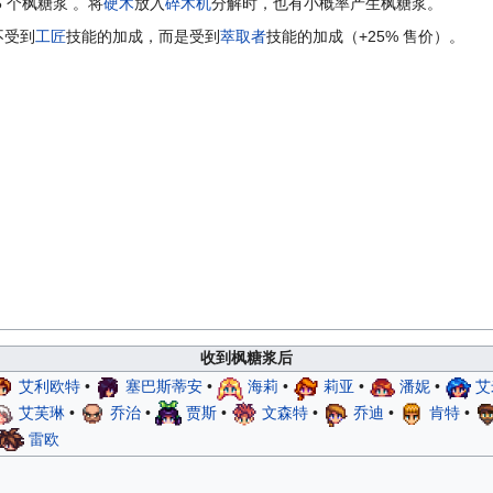
5 个枫糖浆 。将
硬木
放入
碎木机
分解时，也有小概率产生枫糖浆。
不受到
工匠
技能的加成，而是受到
萃取者
技能的加成（+25% 售价）。
收到枫糖浆后
艾利欧特
•
塞巴斯蒂安
•
海莉
•
莉亚
•
潘妮
•
艾
艾芙琳
•
乔治
•
贾斯
•
文森特
•
乔迪
•
肯特
•
雷欧