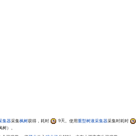
采集器
采集
枫树
获得，耗时
9天
。使用
重型树液采集器
采集时耗时
枫树）。