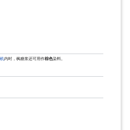
机
内时，枫糖浆还可用作
棕色
染料。