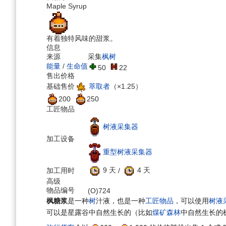
Maple Syrup
有着独特风味的甜浆。
信息
来源
采集
枫树
能量
/
生命值
50
22
售出价格
萃取者
（×1.25）
基础售价
200
250
工匠物品
树液采集器
加工设备
重型树液采集器
9 天
/
4 天
加工用时
高级
物品编号
(O)724
枫糖浆
是一种
树
汁液，也是一种
工匠物品
，可以使用
树液
可以是星露谷中自然生长的（比如
煤矿森林
中自然生长的