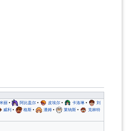
米丽
•
阿比盖尔
•
皮埃尔
•
卡洛琳
•
刘
威利
•
格斯
•
潘姆
•
莱纳斯
•
克林特