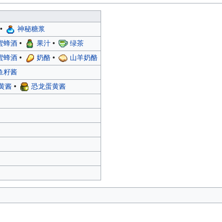
•
神秘糖浆
蜜蜂酒
•
果汁
•
绿茶
蜜蜂酒
•
奶酪
•
山羊奶酪
鱼籽酱
黄酱
•
恐龙蛋黄酱