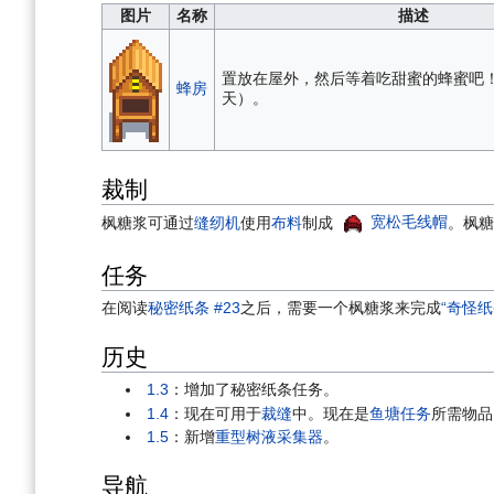
图片
名称
描述
置放在屋外，然后等着吃甜蜜的蜂蜜吧
蜂房
天）。
裁制
枫糖浆可通过
缝纫机
使用
布料
制成
宽松毛线帽
。枫糖
任务
在阅读
秘密纸条 #23
之后，需要一个枫糖浆来完成
“奇怪纸
历史
1.3
：增加了秘密纸条任务。
1.4
：现在可用于
裁缝
中。现在是
鱼塘任务
所需物品
1.5
：新增
重型树液采集器
。
导航