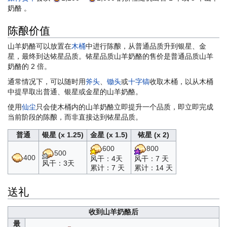
奶酪 。
陈酿价值
山羊奶酪可以放置在
木桶
中进行陈酿，从普通品质升到银星、金
星，最终到达铱星品质。铱星品质山羊奶酪的售价是普通品质山羊
奶酪的 2 倍。
通常情况下，可以随时用
斧头
、
锄头
或
十字镐
收取木桶，以从木桶
中提早取出普通、银星或金星的山羊奶酪。
使用
仙尘
只会使木桶内的山羊奶酪立即提升一个品质，即立即完成
当前阶段的陈酿，而非直接达到铱星品质。
普通
银星 (x 1.25)
金星 (x 1.5)
铱星 (x 2)
600
800
500
400
风干：4天
风干：7 天
风干：3天
累计：7 天
累计：14 天
送礼
收到山羊奶酪后
最