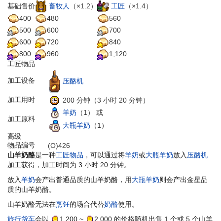
畜牧人
（×1.2）
工匠
（×1.4）
基础售价
400
480
560
500
600
700
600
720
840
800
960
1,120
工匠物品
加工设备
压酪机
加工用时
200 分钟（3 小时 20 分钟）
羊奶
（1）
或
加工原料
大瓶羊奶
（1）
高级
物品编号
(O)426
山羊奶酪
是一种
工匠物品
，可以通过将
羊奶
或
大瓶羊奶
放入
压酪机
加工获得，加工时间为 3 小时 20 分钟。
放入
羊奶
会产出普通品质的山羊奶酪，用
大瓶羊奶
则会产出金星品
质的山羊奶酪。
山羊奶酪无法在
烹饪
的场合代替
奶酪
使用。
旅行货车
会以
1,200
~
2,000
的价格随机出售 1 个或 5 个山羊