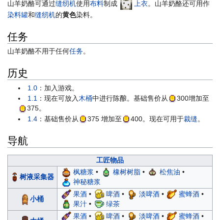
山羊奶酪可通过
缝纫机
使用
布料
制成
上衣
。山羊奶酪还可用作
染料罐
和
缝纫机
的
黄色
染料。
任务
山羊奶酪不用于任何
任务
。
历史
1.0
：加入游戏。
1.1
：现在可放入
木桶
中进行陈酿。基础售价从
300
增加至
375
。
1.4
：基础售价从
375
增加至
400
。现在可用于
裁缝
。
导航
工匠物品
枫糖浆
•
橡树树脂
•
松焦油
•
树液采集器
神秘糖浆
果酒
•
啤酒
•
淡啤酒
•
蜜蜂酒
•
小桶
果汁
•
绿茶
果酒
•
啤酒
•
淡啤酒
•
蜜蜂酒
•