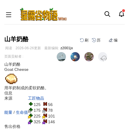
山羊奶酪
刷
历
编
阅读
2026-06-26
更新
最新编辑:
z2001jx
跳
跳
页面贡献者 :
到
到
山羊奶酪
导
搜
Goat Cheese
航
索
用羊奶制成的柔软奶酪。
信息
来源
工匠物品
125
56
175
78
能量
/
生命值
225
101
325
146
售出价格