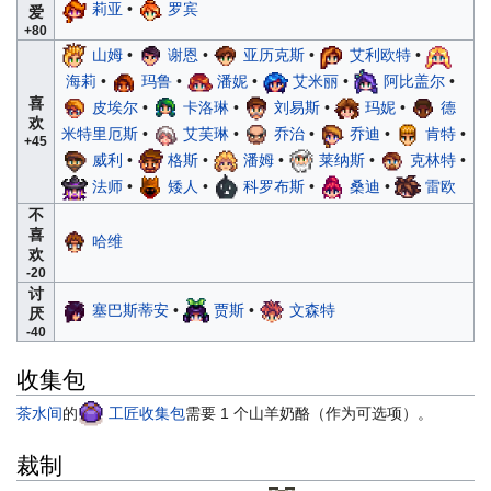
莉亚
•
罗宾
爱
+80
山姆
•
谢恩
•
亚历克斯
•
艾利欧特
•
海莉
•
玛鲁
•
潘妮
•
艾米丽
•
阿比盖尔
•
喜
皮埃尔
•
卡洛琳
•
刘易斯
•
玛妮
•
德
欢
米特里厄斯
•
艾芙琳
•
乔治
•
乔迪
•
肯特
•
+45
威利
•
格斯
•
潘姆
•
莱纳斯
•
克林特
•
法师
•
矮人
•
科罗布斯
•
桑迪
•
雷欧
不
喜
哈维
欢
-20
讨
塞巴斯蒂安
•
贾斯
•
文森特
厌
-40
收集包
茶水间
的
工匠收集包
需要 1 个山羊奶酪（作为可选项）。
裁制