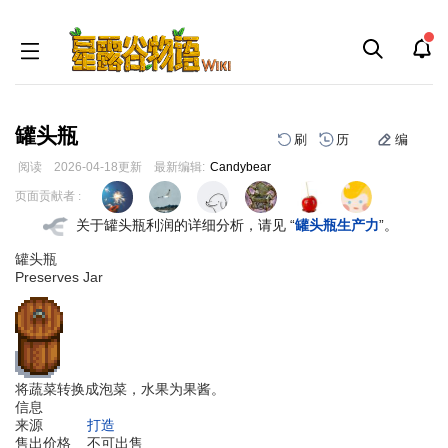
罐头瓶
刷
历
编
阅读
2026-04-18
更新
最新编辑:
Candybear
跳
跳
页面贡献者 :
到
到
关于罐头瓶利润的详细分析，请见 “
罐头瓶生产力
”。
导
搜
航
索
罐头瓶
Preserves Jar
将蔬菜转换成泡菜，水果为果酱。
信息
来源
打造
售出价格
不可出售