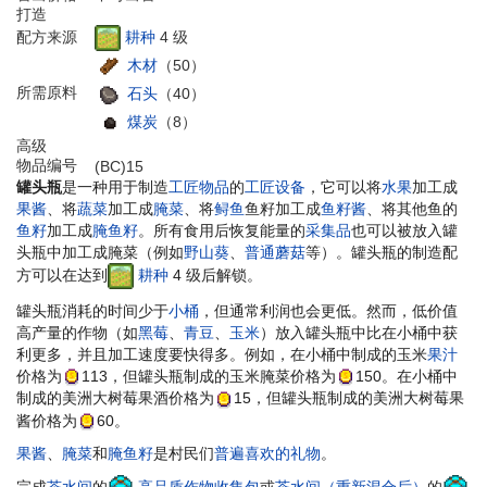
打造
耕种
4 级
配方来源
木材
（50）
所需原料
石头
（40）
煤炭
（8）
高级
物品编号
(BC)15
罐头瓶
是一种用于制造
工匠物品
的
工匠设备
，它可以将
水果
加工成
果酱
、将
蔬菜
加工成
腌菜
、将
鲟鱼
鱼籽加工成
鱼籽酱
、将其他鱼的
鱼籽
加工成
腌鱼籽
。所有食用后恢复能量的
采集品
也可以被放入罐
头瓶中加工成腌菜（例如
野山葵
、
普通蘑菇
等）。罐头瓶的制造配
方可以在达到
耕种
4 级后解锁。
罐头瓶消耗的时间少于
小桶
，但通常利润也会更低。然而，低价值
高产量的作物（如
黑莓
、
青豆
、
玉米
）放入罐头瓶中比在小桶中获
利更多，并且加工速度要快得多。例如，在小桶中制成的玉米
果汁
价格为
113
，但罐头瓶制成的玉米腌菜价格为
150
。在小桶中
制成的美洲大树莓果酒价格为
15
，但罐头瓶制成的美洲大树莓果
酱价格为
60
。
果酱
、
腌菜
和
腌鱼籽
是村民们
普遍喜欢的礼物
。
完成
茶水间
的
高品质作物收集包
或
茶水间（重新混合后）
的