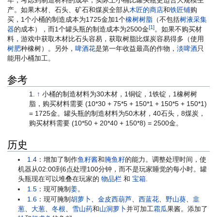
年，考虑到制造材料的成本，实际上小桶比罐头瓶更适合大规模生
产。如果木材、石头、矿石和煤炭全部从
木匠的商店
和
铁匠铺
购
买，1个小桶的制造成本为1725金加1个
橡树树脂
（不包括
树液采集
[1]
器
的成本），而1个罐头瓶的制造成本为2500金
。如果不购买材
料，游戏中获取木材比石头容易，获取树脂比煤炭容易得多（使用
树肥
种橡树）。另外，
啤酒花
是第一年收益最高的作物，
淡啤酒
只
能用小桶加工。
参考
↑
小桶的制造材料为30木材，1铜锭，1铁锭，1橡树树
脂，购买材料需要 (10*30 + 75*5 + 150*1 + 150*5 + 150*1)
= 1725金。罐头瓶的制造材料为50木材，40石头，8煤炭，
购买材料需要 (10*50 + 20*40 + 150*8) = 2500金。
历史
1.4
：增加了制作
鱼籽酱
和
腌鱼籽
的能力。调整处理时间，使
机器从02:00到6点处理100分钟，而不是玩家睡觉的每小时。罐
头瓶现在可以堆叠在玩家的
物品栏
和
宝箱
.
1.5
：现可腌制
姜
。
1.6
：现可腌制
胡萝卜
、
金皮西葫芦
、
西蓝花
、
野山葵
、
韭
葱
、
大葱
、
冬根
、
雪山药
和
山洞萝卜
并可加工
霜瓜
果酱。添加了