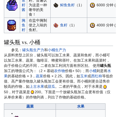
鱼
籽。普遍认
鲟鱼鱼籽
（1）
6000 分钟 (
籽
为这是一种
酱
奢华的美
食！
腌
在盐中腌制
鱼籽
（1）
4000 分钟 (2
鱼
使之入味的
籽
鱼籽。
罐头瓶 vs. 小桶
参见：
罐头瓶生产力
和
小桶生产力
从原料类型上区分，罐头瓶可以加工水果、蔬菜和鱼籽，而小桶可
以加工水果、蔬菜、咖啡豆、蜂蜜和茶叶。在加工水果和蔬菜时，
由于价格公式的不同，二者在加工利润方面有所区别。 使用
罐头瓶
加工的增值公式为：（2 × 基础
农作物
价格+ 50）; 而
小桶
则是将
水
果
的基础价格 × 3，
蔬菜
价格 × 2.25。因此，如
玉米
或
西红柿
等低价
值、高产量作物放入罐头瓶加工会更有价值。而小桶则更合适售价
较高的作物，如
上古水果
或
甜瓜
。二者的平衡点，对于水果是
50
，对于蔬菜是
200
。下面是一个放罐头瓶加工会更有价值（仅
从单价来看）的作物列表，列出了作物的基础价格。
蔬菜
水果