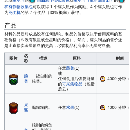
稀有作物收集包
可以获得 1 个罐头瓶作为奖励。4 个罐头瓶也可作
为
兑奖机
的第 7 个奖品（33% 概率）获得。
产品
材料的品质对成品没有任何影响。制品的价格取决于使用原料的基
础价格（即没有银星或金星时的价格）。然而，罐头制品的售价还
是比直接卖金星原料的更高，尽管制品利润率比无星材料低。
名
图片
描述
原料
时间
称
任意
蔬菜
(1)
或
腌
一罐自制的
4000 分钟（
任何食用后恢复能量
菜
腌菜。
的
可采集物品
（包括
蘑菇）
果
4000 分钟（
黏糊糊的。
任意
水果
(1)
酱
腌制的鲟鱼