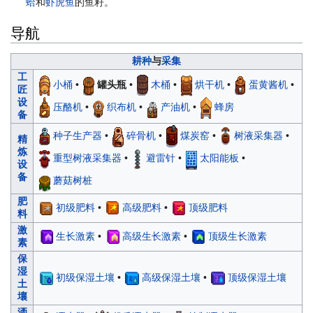
蛤
和
虾虎鱼
的鱼籽。
导航
耕种
与
采集
工
小桶
•
罐头瓶
•
木桶
•
烘干机
•
蛋黄酱机
•
匠
设
压酪机
•
织布机
•
产油机
•
蜂房
备
种子生产器
•
碎骨机
•
煤炭窑
•
树液采集器
•
精
炼
重型树液采集器
•
避雷针
•
太阳能板
•
设
备
蘑菇树桩
肥
初级肥料
•
高级肥料
•
顶级肥料
料
激
生长激素
•
高级生长激素
•
顶级生长激素
素
保
湿
初级保湿土壤
•
高级保湿土壤
•
顶级保湿土壤
土
壤
洒