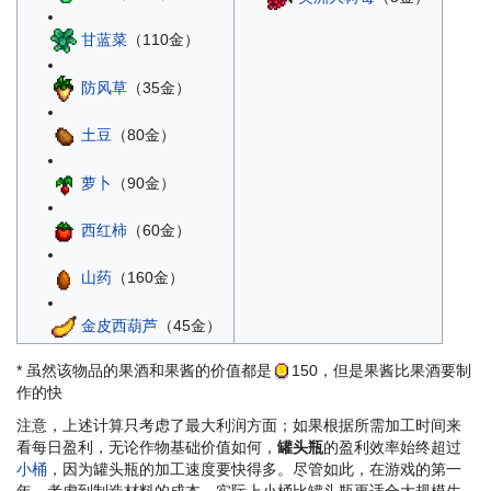
甘蓝菜
（110金）
防风草
（35金）
土豆
（80金）
萝卜
（90金）
西红柿
（60金）
山药
（160金）
金皮西葫芦
（45金）
* 虽然该物品的果酒和果酱的价值都是
150
，但是果酱比果酒要制
作的快
注意，上述计算只考虑了最大利润方面；如果根据所需加工时间来
看每日盈利，无论作物基础价值如何，
罐头瓶
的盈利效率始终超过
小桶
，因为罐头瓶的加工速度要快得多。尽管如此，在游戏的第一