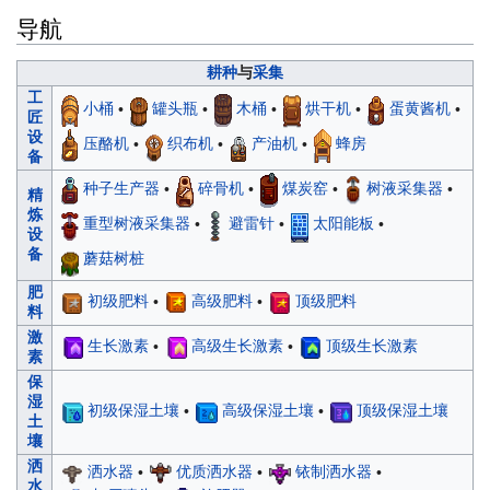
导航
耕种
与
采集
工
小桶
•
罐头瓶
•
木桶
•
烘干机
•
蛋黄酱机
•
匠
设
压酪机
•
织布机
•
产油机
•
蜂房
备
种子生产器
•
碎骨机
•
煤炭窑
•
树液采集器
•
精
炼
重型树液采集器
•
避雷针
•
太阳能板
•
设
备
蘑菇树桩
肥
初级肥料
•
高级肥料
•
顶级肥料
料
激
生长激素
•
高级生长激素
•
顶级生长激素
素
保
湿
初级保湿土壤
•
高级保湿土壤
•
顶级保湿土壤
土
壤
洒
洒水器
•
优质洒水器
•
铱制洒水器
•
水