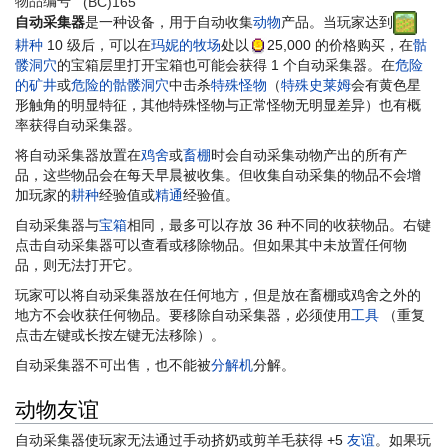
物品编号
(BC)165
自动采集器
是一种设备，用于自动收集
动物
产品。当玩家达到
耕种
10 级后，可以在
玛妮的牧场
处以
25,000
的价格购买，在
骷
髅洞穴
的宝箱层里打开宝箱也可能会获得 1 个自动采集器。在
危险
的矿井
或
危险的骷髅洞穴
中击杀
特殊怪物
（
特殊史莱姆
会有黄色星
形触角的明显特征，其他特殊怪物与正常怪物无明显差异）也有概
率获得自动采集器。
将自动采集器放置在
鸡舍
或
畜棚
时会自动采集动物产出的所有产
品，这些物品会在每天早晨被收集。但收集自动采集的物品不会增
加玩家的
耕种
经验值或
精通
经验值。
自动采集器与
宝箱
相同，最多可以存放 36 种不同的收获物品。右键
点击自动采集器可以查看或移除物品。但如果其中未放置任何物
品，则无法打开它。
玩家可以将自动采集器放在任何地方，但是放在畜棚或鸡舍之外的
地方不会收获任何物品。要移除自动采集器，必须使用
工具
（重复
点击左键或长按左键无法移除）。
自动采集器不可出售，也不能被
分解机
分解。
动物友谊
自动采集器使玩家无法通过手动挤奶或剪羊毛获得 +5
友谊
。如果玩