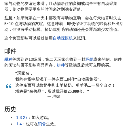
家与动物的友谊还未满，且动物居住的畜棚或鸡舍里有自动采集
器，则动物需要更多的时间来达到满友谊值。
注意：
如果玩家在一天中都没有与动物互动，会在每天结算时失去
5~10 点与动物的友谊。这意味着，即使保证了动物的喂食和外出活
动，但没有手动抚摸、挤奶或剪毛的动物还是会逐渐减少友谊值。
这个负面影响可以通过使用
自动抚摸机
来抵消。
邮件
耕种
等级到达10级后，第二天玩家会收到一封
玛妮
寄来的信。信件
的阅读与否不影响商品库存，
耕种
等级满足后就可立即购买。
“
玩家名
，
我的存货中新添了一件东西...叫作“自动采集器”。
这件东西可以给奶牛和山羊挤奶、剪羊毛...一切全自动！
堪称是“奢侈品”，所以我开价25,000金。”
— 玛妮
历史
1.3.27
：加入游戏。
1.4
：也可在
鸡舍
生效。