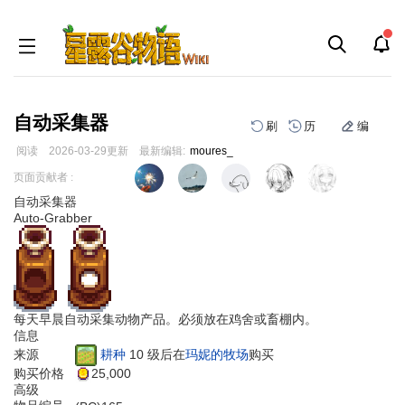
自动采集器
刷
历
编
阅读
2026-03-29
更新
最新编辑:
moures_
跳
跳
页面贡献者 :
到
到
自动采集器
导
搜
Auto-Grabber
航
索
每天早晨自动采集动物产品。必须放在鸡舍或畜棚内。
信息
耕种
10 级后在
玛妮的牧场
购买
来源
购买价格
25,000
高级