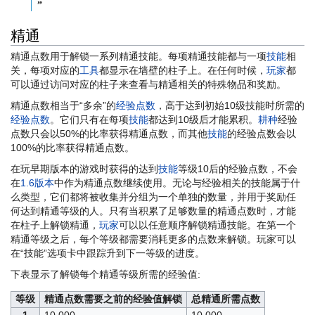
”
精通
精通点数用于解锁一系列精通技能。每项精通技能都与一项
技能
相
关，每项对应的
工具
都显示在墙壁的柱子上。在任何时候，
玩家
都
可以通过访问对应的柱子来查看与精通相关的特殊物品和奖励。
精通点数相当于“多余”的
经验点数
，高于达到初始10级技能时所需的
经验点数
。它们只有在每项
技能
都达到10级后才能累积。
耕种
经验
点数只会以50%的比率获得精通点数，而其他
技能
的经验点数会以
100%的比率获得精通点数。
在玩早期版本的游戏时获得的达到
技能
等级10后的经验点数，不会
在
1.6版本
中作为精通点数继续使用。无论与经验相关的技能属于什
么类型，它们都将被收集并分组为一个单独的数量，并用于奖励任
何达到精通等级的人。只有当积累了足够数量的精通点数时，才能
在柱子上解锁精通，
玩家
可以以任意顺序解锁精通技能。在第一个
精通等级之后，每个等级都需要消耗更多的点数来解锁。玩家可以
在“技能”选项卡中跟踪升到下一等级的进度。
下表显示了解锁每个精通等级所需的经验值:
等级
精通点数需要之前的经验值解锁
总精通所需点数
1
10,000
10,000