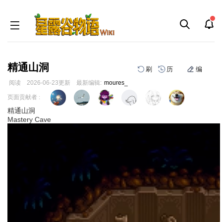
精通山洞
刷
历
编
阅读
2026-06-23
更新
最新编辑:
moures_
跳
跳
页面贡献者 :
到
到
精通山洞
导
搜
Mastery Cave
航
索