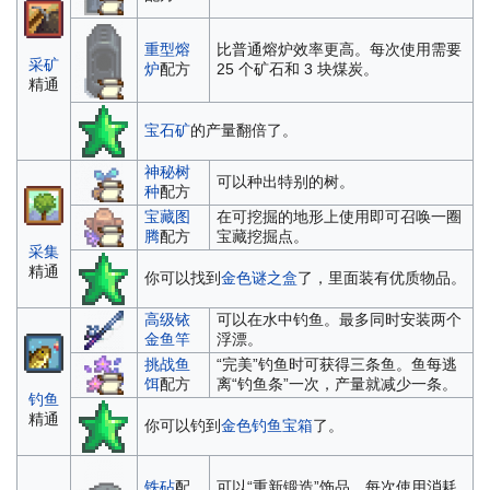
重型熔
比普通熔炉效率更高。每次使用需要
采矿
炉
配方
25 个矿石和 3 块煤炭。
精通
宝石矿
的产量翻倍了。
神秘树
可以种出特别的树。
种
配方
宝藏图
在可挖掘的地形上使用即可召唤一圈
腾
配方
宝藏挖掘点。
采集
精通
你可以找到
金色谜之盒
了，里面装有优质物品。
高级铱
可以在水中钓鱼。最多同时安装两个
金鱼竿
浮漂。
挑战鱼
“完美”钓鱼时可获得三条鱼。鱼每逃
饵
配方
离“钓鱼条”一次，产量就减少一条。
钓鱼
精通
你可以钓到
金色钓鱼宝箱
了。
铁砧
配
可以“重新锻造”饰品。每次使用消耗