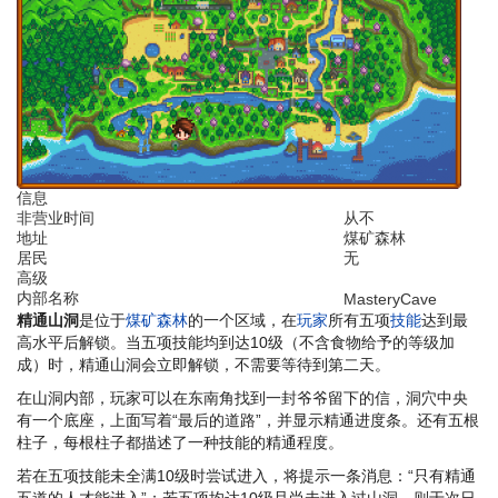
信息
非营业时间
从不
地址
煤矿森林
居民
无
高级
内部名称
MasteryCave
精通山洞
是位于
煤矿森林
的一个区域，在
玩家
所有五项
技能
达到最
高水平后解锁。当五项技能均到达10级（不含食物给予的等级加
成）时，精通山洞会立即解锁，不需要等待到第二天。
在山洞内部，玩家可以在东南角找到一封爷爷留下的信，洞穴中央
有一个底座，上面写着“最后的道路”，并显示精通进度条。还有五根
柱子，每根柱子都描述了一种技能的精通程度。
若在五项技能未全满10级时尝试进入，将提示一条消息：“只有精通