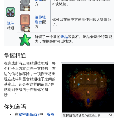
方
3 块铱锭。
迷你锻
你可以在家中方便地使用矮人锻造台
造台
配
战斗
了。
方
精通
解锁了一个新的
饰品
装备栏。饰品会赋予特殊能
力，在探险时可以找到。
掌握精通
在完成所有五项精通技能后，每
个柱子上方将点亮一支蜡烛，右
边的信将被移除，一顶帽子将出
现在战斗和觅食精通柱子之间的
基座上。还会有这样的留言:“你
感觉到爷爷的手在拍你的肩
膀……”
你知道吗
在
秘密纸条#27
中，
爷爷
掌握所有精通后的精通山洞