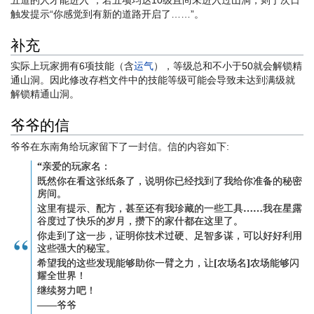
五道的人才能进入”；若五项均达10级且尚未进入过山洞，则于次日
触发提示“你感觉到有新的道路开启了……”。
补充
实际上玩家拥有6项技能（含
运气
），等级总和不小于50就会解锁精
通山洞。因此修改存档文件中的技能等级可能会导致未达到满级就
解锁精通山洞。
爷爷的信
爷爷在东南角给玩家留下了一封信。信的内容如下:
“亲爱的
玩家名
：
既然你在看这张纸条了，说明你已经找到了我给你准备的秘密
房间。
这里有提示、配方，甚至还有我珍藏的一些工具……我在星露
谷度过了快乐的岁月，攒下的家什都在这里了。
你走到了这一步，证明你技术过硬、足智多谋，可以好好利用
这些强大的秘宝。
希望我的这些发现能够助你一臂之力，让[农场名]农场能够闪
耀全世界！
继续努力吧！
——爷爷