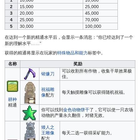
2
15,000
25,000
3
20,000
45,000
4
25,000
70,000
5
30,000
100,000
在达到一个新的精通水平后，会显示一条消息：“你已经达到了一个
新的理解水平……”
获得的精通将显示在玩家的
特殊物品和能力
标签中。
名称
奖励
可以收割所有作物，收集干草效果极
铱镰刀
佳。
祝福雕
每天触摸雕像可以获得随机祝福。
像
配方
耕种
精通
你可以找到
金色动物饼干
了，它可以使一只农场
动物的产量永久翻倍，对猪无效。
矮人之
王雕像
每天二选一获得采矿能力。
配方