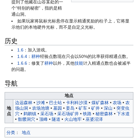
提到了他藏在山谷某处的一
个“特别的秘密”，指的是精
通山洞。
如果玩家将鼠标光标悬停在显示精通奖励的柱子上，它将显
示他们的本地硬件光标，而不是自定义光标。
历史
1.6
：加入游戏。
1.6.4
：
耕种
经验点数现在只会以50%的比率获得精通点数。
1.6.6
：修复了
耕种
以外，其他
技能
计入精通点数也会被减半
的问题。
导航
地点
边远森林
•
沙滩
•
巴士站
•
卡利科沙漠
•
煤矿森林
•
农场
•
农
地
场山洞
•
农场池塘
•
墓园
•
姜岛
•
矿车
•
矿井
•
深山
•
突变虫
点
穴
•
鹈鹕镇
•
采石场
•
采石场矿井
•
铁路
•
秘密森林
•
下水道
•
骷髅洞穴
•
顶峰
•
隧道
•
火山地牢
•
巫婆沼泽
分类
：
地点