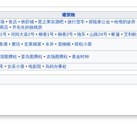
建筑物
牧场
•
鱼店
•
铁匠铺
•
星之果实酒吧
•
旅行货车
•
探险家公会
•
哈维的诊所
商店
•
齐先生的核桃房
1号
•
河间大道2号
•
柳巷1号
•
柳巷2号
•
拖车
•
山路24号
•
帐篷
•
艾利欧
鱼塘
•
磨坊
•
史莱姆屋
•
水井
•
宠物碗
•
联机小屋
漠图腾柱
•
姜岛图腾柱
•
农场图腾柱
•
黄金时钟
仓库
•
女巫小屋
•
电影院
•
岛屿办事处