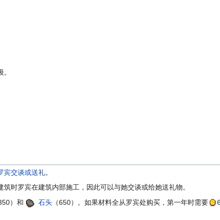
级。
罗宾
交谈或送礼
。
建筑时罗宾在建筑内部施工，因此可以与她交谈或给她送礼物。
350）
和
石头
（650）
。如果材料全从罗宾处购买，第一年时需要