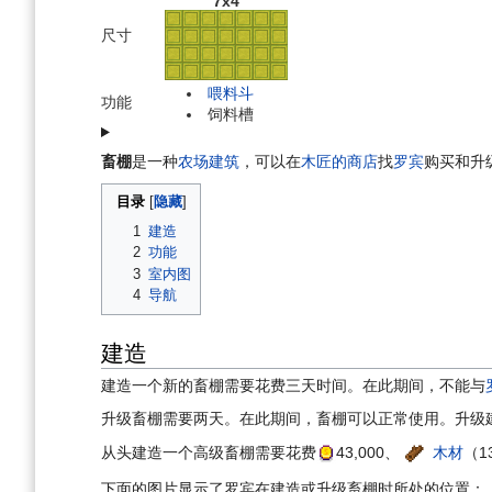
7x4
尺寸
喂料斗
功能
饲料槽
畜棚
是一种
农场建筑
，可以在
木匠的商店
找
罗宾
购买和升
目录
1
建造
2
功能
3
室内图
4
导航
建造
建造一个新的畜棚需要花费三天时间。在此期间，不能与
升级畜棚需要两天。在此期间，畜棚可以正常使用。升级
从头建造一个高级畜棚需要花费
43,000
、
木材
（1
下面的图片显示了罗宾在建造或升级畜棚时所处的位置：