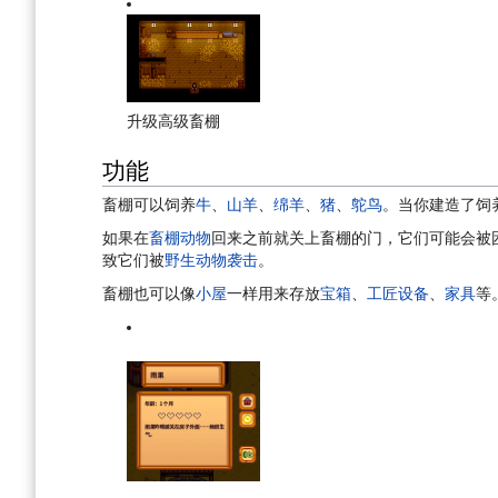
升级高级畜棚
功能
畜棚可以饲养
牛
、
山羊
、
绵羊
、
猪
、
鸵鸟
。当你建造了饲
如果在
畜棚动物
回来之前就关上畜棚的门，它们可能会被
致它们被
野生动物袭击
。
畜棚也可以像
小屋
一样用来存放
宝箱
、
工匠设备
、
家具
等