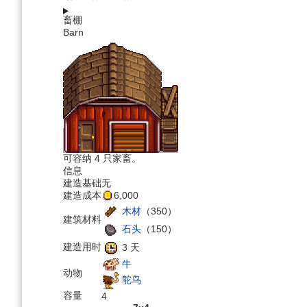
畜棚
Barn
可容纳 4 只家畜。
信息
建造基础
无
建造成本
6,000
木材
（350）
建筑材料
石头
（150）
建造用时
3 天
牛
动物
鸵鸟
容量
4