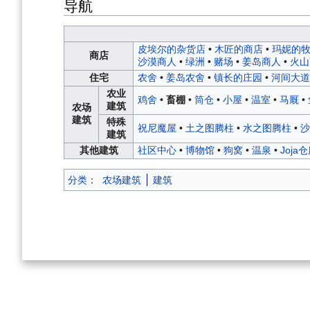
导航
皮埃尔的杂货店
•
木匠的商店
•
玛妮的
商店
沙漠商人
•
绿洲
•
赌场
•
姜岛商人
•
火山
住宅
农舍
•
姜岛农舍
•
镇长的庄园
•
河间大道
农业
鸡舍
•
畜棚
•
筒仓
•
小屋
•
温室
•
马厩
•
建筑
农场
建筑
特殊
祝尼魔屋
•
土之图腾柱
•
水之图腾柱
•
沙
建筑
其他建筑
社区中心
•
博物馆
•
狗窝
•
温泉
•
Joja
分类
：
农场建筑
建筑