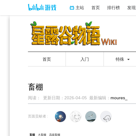
主站
首页
排行榜
发现
首页
入门
特殊
畜棚
阅读：
更新日期：
2026-04-05
最新编辑：
moures_
跳
跳
到
到
页面贡献者 :
导
搜
航
索
畜棚
大畜棚
高级畜棚