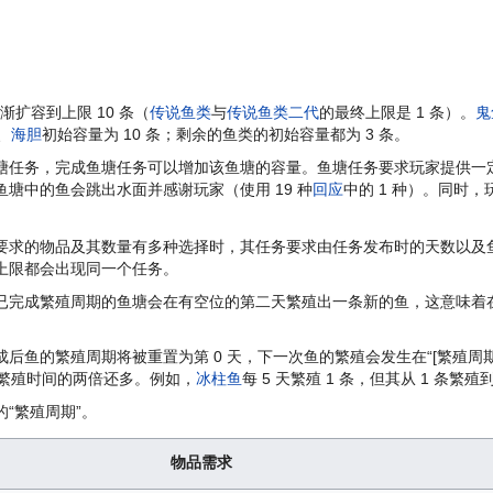
扩容到上限 10 条（
传说鱼类
与
传说鱼类二代
的最终上限是 1 条）。
鬼
、
海胆
初始容量为 10 条；剩余的鱼类的初始容量都为 3 条。
塘任务，完成鱼塘任务可以增加该鱼塘的容量。鱼塘任务要求玩家提供一
塘中的鱼会跳出水面并感谢玩家（使用 19 种
回应
中的 1 种）。同时，玩
要求的物品及其数量有多种选择时，其任务要求由任务发布时的天数以及
上限都会出现同一个任务。
已完成繁殖周期的鱼塘会在有空位的第二天繁殖出一条新的鱼，这意味着
后鱼的繁殖周期将被重置为第 0 天，下一次鱼的繁殖会发生在“[繁殖周
下繁殖时间的两倍还多。例如，
冰柱鱼
每 5 天繁殖 1 条，但其从 1 条繁殖
“繁殖周期”。
物品需求