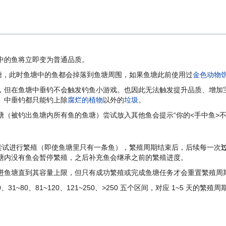
中的鱼将立即变为普通品质。
塘，此时鱼塘中的鱼都会掉落到鱼塘周围，如果鱼塘此前使用过
金色动物
，但在鱼塘中垂钓不会触发钓鱼小游戏。也因此无法触发提升品质、增加
）中垂钓都只能钓上除
腐烂的植物
以外的
垃圾
。
（被钓出鱼塘内所有鱼的鱼塘）尝试放入其他鱼会提示“你的<手中鱼>不
尝试进行繁殖（即使鱼塘里只有一条鱼），繁殖周期结束后，后续每一次
塘内没有鱼会暂停繁殖，之后补充鱼会继承之前的繁殖进度。
进鱼塘直到其容量上限，但只有成功繁殖或完成鱼塘任务才会重置繁殖周
1~80、81~120、121~250、>250 五个区间，对应 1~5 天