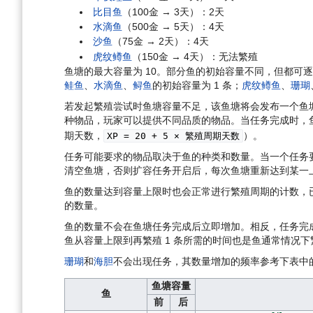
比目鱼
（100金 → 3天）：2天
水滴鱼
（500金 → 5天）：4天
沙鱼
（75金 → 2天）：4天
虎纹鳟鱼
（150金 → 4天）：无法繁殖
鱼塘的最大容量为 10。部分鱼的初始容量不同，但都可逐渐
鲑鱼
、
水滴鱼
、
鲟鱼
的初始容量为 1 条；
虎纹鳟鱼
、
珊瑚
若发起繁殖尝试时鱼塘容量不足，该鱼塘将会发布一个鱼
种物品，玩家可以提供不同品质的物品。当任务完成时，鱼
期天数，
）。
XP = 20 + 5 × 繁殖周期天数
任务可能要求的物品取决于鱼的种类和数量。当一个任务
清空鱼塘，否则扩容任务开启后，每次鱼塘重新达到某一
鱼的数量达到容量上限时也会正常进行繁殖周期的计数，
的数量。
鱼的数量不会在鱼塘任务完成后立即增加。相反，任务完成
鱼从容量上限到再繁殖 1 条所需的时间也是鱼通常情况
珊瑚
和
海胆
不会出现任务，其数量增加的频率参考下表中的
鱼塘容量
鱼
前
后