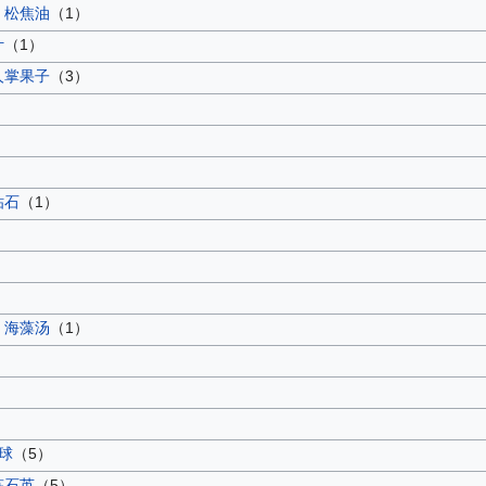
松焦油
（1）
叶
（1）
人掌果子
（3）
钻石
（1）
海藻汤
（1）
球
（5）
炼石英
（5）