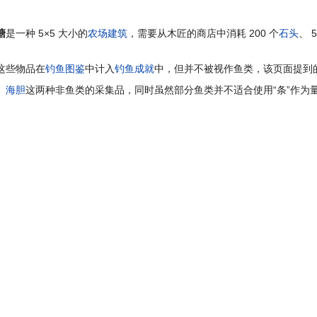
塘
是一种 5×5 大小的
农场建筑
，需要从木匠的商店中消耗 200 个
石头
、 
这些物品在
钓鱼图鉴
中计入
钓鱼成就
中，但并不被视作鱼类，该页面提到的
、
海胆
这两种非鱼类的采集品，同时虽然部分鱼类并不适合使用“条”作为