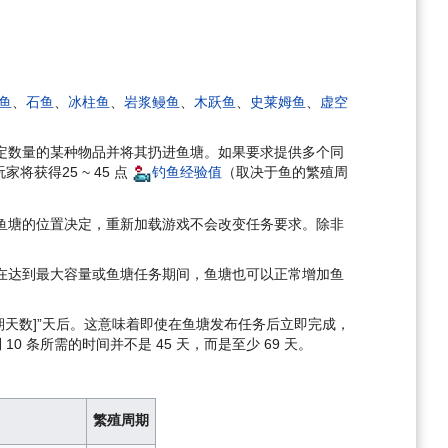
鱼
、
石鱼
、
冰柱鱼
、
岩浆鳗鱼
、
木跃鱼
、
史莱姆鱼
、
虚空
定数量的某种物品并将其扔进鱼塘。如果要求提供多个同
家将获得25 ~ 45 点
钓鱼经验值
（取决于鱼的繁殖周
鱼塘的位置决定，重新加载游戏不会改变任务要求。除非
在达到最大容量或鱼塘任务期间，鱼塘也可以正常增加鱼
期天数]”天后。这意味着即使在鱼塘发布任务后立即完成，
到 10 条所需的时间并不是 45 天，而是至少 69 天。
繁殖周期