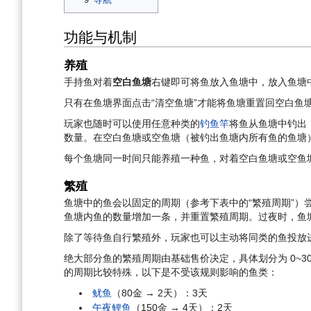
功能与机制
养殖
手持鱼对着
空白鱼塘
右键即可将鱼放入鱼塘中，放入鱼塘
只有在鱼塘界面点击“清空鱼塘”才能将鱼塘重置回空白鱼
玩家也随时可以使用任意种类的
钓鱼竿
将鱼从鱼塘中钓出
数量。在空白鱼塘或空鱼塘（被钓出鱼塘内所有鱼的鱼塘
每个鱼塘同一时间只能养殖一种鱼，对着空白鱼塘或空鱼塘
繁殖
鱼塘中的鱼会以固定的周期（参考下表中的“繁殖周期”）
鱼塘内鱼的数量增加一条，并重置繁殖周期。过夜时，鱼
除了等待鱼自行繁殖外，玩家也可以主动将同类的鱼投放
绝大部分鱼的繁殖周期由基础售价决定，具体划分为 0~30、3
的周期比较特殊，以下是不受该规则影响的鱼类：
鱿鱼
（80金 → 2天）：3天
午夜鲤鱼
（150金 → 4天）：2天