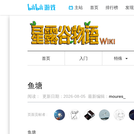
主站
首页
排行榜
发现
首页
入门
特殊
鱼塘
阅读：
更新日期：
2026-08-05
最新编辑：
moures_
跳
跳
到
到
页面贡献者 :
导
搜
航
索
鱼塘