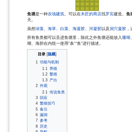
鱼塘
是一种
农场建筑
。可以在
木匠的商店
找
罗宾
建造。
鱼
天。
虽然
绿藻
、
海草
、
白藻
、
海凝胶
、
河凝胶
以及
洞穴凝胶
，
所有鱼类都可以丢进鱼塘里，除此之外鱼塘还能放入
珊瑚
瑚、海胆在内统一使用“条”“鱼”进行描述。
目录
1
功能与机制
1.1
养殖
1.2
繁殖
1.3
产出
2
外观
2.1
传说鱼类
3
回应
4
繁殖技巧
5
备注
6
漏洞
7
参考
8
历史
9
导航