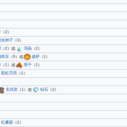
子
（2）
混合种子
（3）
胆
（2）
或
泪晶
（2）
咖啡豆
（5）
或
披萨
（1）
茶
（1）
或
饼干
（1）
彩虹贝壳
（1）
玄武岩
（1）
或
钻石
（2）
红蘑菇
（2）