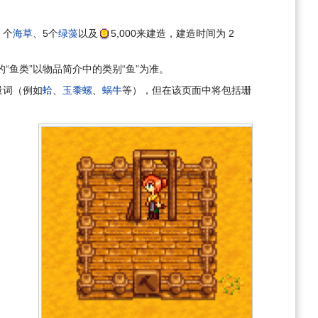
5 个
海草
、5个
绿藻
以及
5,000
来建造，建造时间为 2
“鱼类”以物品简介中的类别“鱼”为准。
量词（例如
蛤
、
玉黍螺
、
蜗牛
等），但在该页面中将包括珊