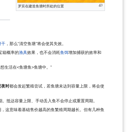
罗宾在建造鱼塘时所处的位置
饼干
，那么“清空鱼塘”将会使其失效。
宝箱概率的
渔具
效果，也不会消耗
鱼饵
增加捕获的效率和
想生活在<鱼塘鱼>鱼塘中。”
过夜时
都会发起繁殖尝试，若鱼塘未达到容量上限，将会使
期。抵达容量上限、手动丢入鱼不会停止或重置周期。
的繁殖周期，这意味着基础售价越高的鱼繁殖周期越长。但有几种鱼