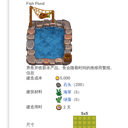
Fish Pond
养鱼并收获水产品。鱼会随着时间的推移而繁殖。
信息
建造成本
5,000
石头
（200）
建筑材料
海草
（5）
绿藻
（5）
建造用时
2 天
5x5
尺寸