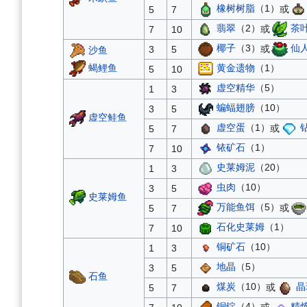
橡树树脂
（1）
或
5
7
翡翠
（2）
或
茶
7
10
椰子
（3）
或
仙
3
5
沙鱼
蝎鲤鱼
黄金遗物
（1）
5
10
虚空精华
（5）
1
3
蝙蝠翅膀
（10）
3
5
虚空鲑鱼
虚空蛋
（1）
或
5
7
铱矿石
（1）
7
10
史莱姆泥
（20）
1
3
虫肉
（10）
3
5
史莱姆鱼
万能鱼饵
（5）
或
5
7
石化史莱姆
（1）
7
10
铜矿石
（10）
1
3
地晶
（5）
3
5
石鱼
煤炭
（10）
或
晶
5
7
铜锭
（4）
或
精