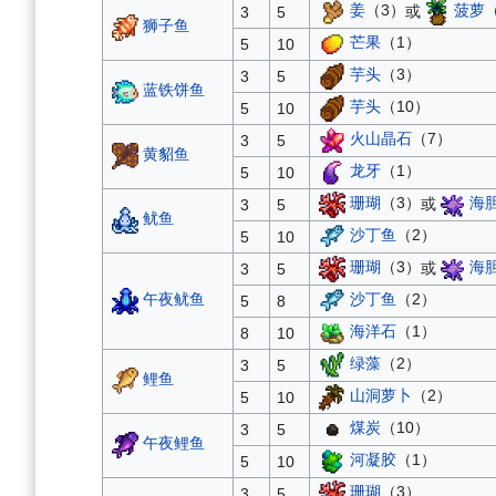
姜
（3）
或
菠萝
3
5
狮子鱼
芒果
（1）
5
10
芋头
（3）
3
5
蓝铁饼鱼
芋头
（10）
5
10
火山晶石
（7）
3
5
黄貂鱼
龙牙
（1）
5
10
珊瑚
（3）
或
海
3
5
鱿鱼
沙丁鱼
（2）
5
10
珊瑚
（3）
或
海
3
5
午夜鱿鱼
沙丁鱼
（2）
5
8
海洋石
（1）
8
10
绿藻
（2）
3
5
鲤鱼
山洞萝卜
（2）
5
10
煤炭
（10）
3
5
午夜鲤鱼
河凝胶
（1）
5
10
珊瑚
（3）
3
5