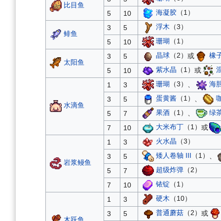
比目鱼
海凝胶
（1）
5
10
浮木
（3）
3
5
鲱鱼
珊瑚
（1）
5
10
晶球
（2）
或
橡
3
5
太阳鱼
紫水晶
（1）
或
5
10
珊瑚
（3）
、
海
1
3
蛋黄酱
（1）
、
3
5
水滴鱼
果酒
（1）
、
绿
5
7
大米布丁
（1）
或
7
10
火水晶
（3）
1
3
矮人卷轴 III
（1）
、
3
5
岩浆鳗鱼
超级炸弹
（2）
5
7
铱锭
（1）
7
10
硬木
（10）
1
3
普通蘑菇
（2）
或
3
5
木跃鱼