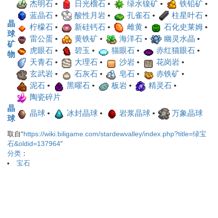
杰明石
•
日光榴石
•
绿水镍矿
•
铁铅矿
•
蓝晶石
•
酸性月岩
•
孔雀石
•
柱星叶石
•
晶
柠檬石
•
新硅钙石
•
雌黄
•
石化史莱姆
•
球
雷公蛋
•
黄铁矿
•
海洋石
•
幽灵水晶
•
矿
虎眼石
•
碧玉
•
猫眼石
•
赤红猫眼石
•
物
天青石
•
大理石
•
沙岩
•
花岗岩
•
玄武岩
•
石灰石
•
皂石
•
赤铁矿
•
泥石
•
黑曜石
•
板岩
•
精灵石
•
陶瓷碎片
晶
晶球
•
冰封晶球
•
岩浆晶球
•
万象晶球
球
取自“
https://wiki.biligame.com/stardewvalley/index.php?title=绿宝
石&oldid=137964
”
分类
：
宝石