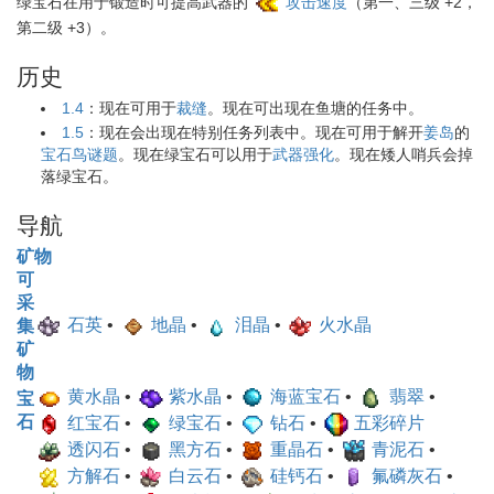
绿宝石在用于锻造时可提高武器的
攻击速度
（第一、三级 +2，
第二级 +3）。
历史
1.4
：现在可用于
裁缝
。现在可出现在鱼塘的任务中。
1.5
：现在会出现在特别任务列表中。现在可用于解开
姜岛
的
宝石鸟谜题
。现在绿宝石可以用于
武器强化
。现在矮人哨兵会掉
落绿宝石。
导航
矿物
可
采
石英
•
地晶
•
泪晶
•
火水晶
集
矿
物
黄水晶
•
紫水晶
•
海蓝宝石
•
翡翠
•
宝
石
红宝石
•
绿宝石
•
钻石
•
五彩碎片
透闪石
•
黑方石
•
重晶石
•
青泥石
•
方解石
•
白云石
•
硅钙石
•
氟磷灰石
•