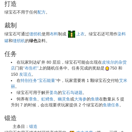
打造
绿宝石不用于任何
配方
。
裁制
绿宝石可通过
缝纫机
使用
布料
制成
上衣
。绿宝石还可用作
染料
罐
和
缝纫机
的
绿色
染料。
任务
在玩家到达矿井 80 层后，绿宝石可能会出现在
皮埃尔的杂货
店
门前
“布告栏”
上的随机任务中。任务完成的奖励是
750
和
150
友谊点
。
在
特别任务“宝石能量”
中，玩家需要将 1 颗绿宝石交付给
艾米
丽
。
绿宝石可用于解开
姜岛
的
宝石鸟谜题
。
饲养有
章鱼
、
虹鳟鱼
、
幽灵鱼
或
大海参
的
鱼塘
在数量从 5 提
升到 7 的时候，会出现要求玩家提供 2 个绿宝石的
鱼塘任务
。
锻造
主条目：
锻造