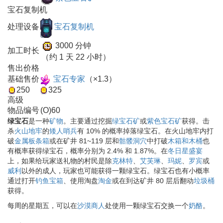
宝石复制机
处理设备
宝石复制机
3000 分钟
加工时长
（约 1 天 22 小时）
售出价格
基础售价
宝石专家
（×1.3）
250
325
高级
物品编号
(O)60
绿宝石
是一种
矿物
。主要通过挖掘
绿宝石矿
或
紫色宝石矿
获得。击
杀
火山地牢
的
矮人哨兵
有 10% 的概率掉落绿宝石。在火山地牢内打
破
金属板条箱
或在矿井 81~119 层和
骷髅洞穴
中打破
木箱和木桶
也
有概率获得绿宝石，概率分别为 2.4% 和 1.87%。在
冬日星盛宴
上，如果给玩家送礼物的村民是除
克林特
、
艾芙琳
、
玛妮
、
罗宾
或
威利
以外的成人，玩家也可能获得一颗绿宝石。绿宝石也有小概率
通过打开
钓鱼宝箱
、使用淘盘
淘金
或在到达矿井 80 层后翻动
垃圾桶
获得。
每周的星期五，可以在
沙漠商人
处使用一颗绿宝石交换一个
奶酪
。