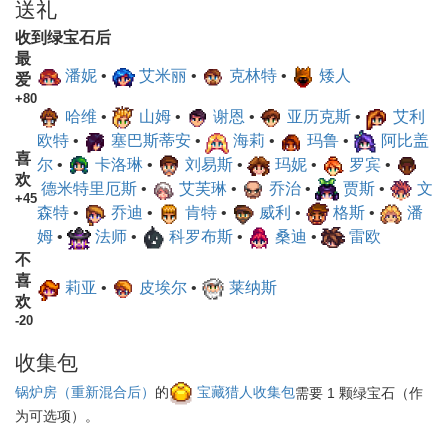
送礼
收到绿宝石后
最
潘妮
•
艾米丽
•
克林特
•
矮人
爱
+80
哈维
•
山姆
•
谢恩
•
亚历克斯
•
艾利
欧特
•
塞巴斯蒂安
•
海莉
•
玛鲁
•
阿比盖
喜
尔
•
卡洛琳
•
刘易斯
•
玛妮
•
罗宾
•
欢
德米特里厄斯
•
艾芙琳
•
乔治
•
贾斯
•
文
+45
森特
•
乔迪
•
肯特
•
威利
•
格斯
•
潘
姆
•
法师
•
科罗布斯
•
桑迪
•
雷欧
不
喜
莉亚
•
皮埃尔
•
莱纳斯
欢
-20
收集包
锅炉房（重新混合后）
的
宝藏猎人收集包
需要 1 颗绿宝石（作
为可选项）。