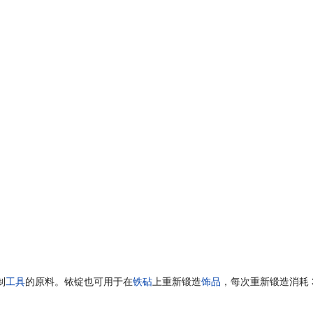
制
工具
的原料。铱锭也可用于在
铁砧
上重新锻造
饰品
，每次重新锻造消耗 