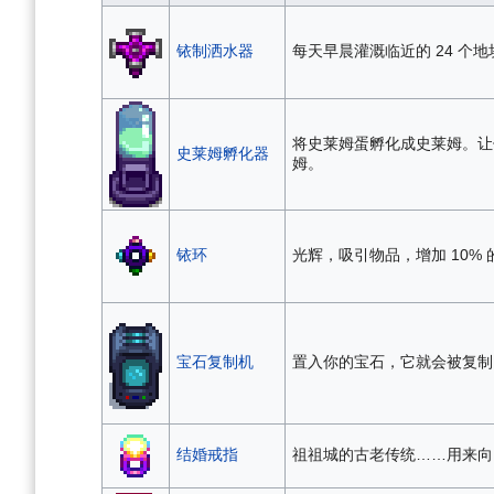
铱制洒水器
每天早晨灌溉临近的 24 个地
将史莱姆蛋孵化成史莱姆。让
史莱姆孵化器
姆。
铱环
光辉，吸引物品，增加 10%
宝石复制机
置入你的宝石，它就会被复制
结婚戒指
祖祖城的古老传统……用来向