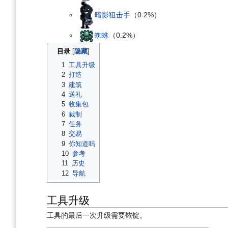
暗影狙击手
（0.2%）
蜘蛛
（0.2%）
目录
1
工具升级
2
打造
3
建筑
4
送礼
5
收集包
6
裁制
7
任务
8
交易
9
你知道吗
10
参考
11
历史
12
导航
工具升级
工具的最后一次升级需要铱锭。