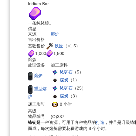
Iridium Bar
一条纯铱锭。
信息
来源
熔炉
售出价格
铁匠
（×1.5）
基础售价
1,000
1,500
熔炼
处理设备
加工原料
铱矿石
（5）
熔炉
煤炭
（1）
铱矿石
（25）
重型熔
煤炭
（3）
炉
加工用时
8 小时
高级
物品编号
(O)337
铱锭
是一种资源，可用于各种物品的
打造
，并且是升级铱
而成，每次熔炼需要花费游戏内 8 个小时。