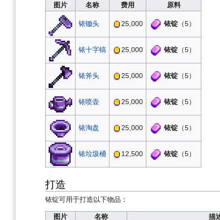
图片
名称
费用
原料
铱锭
（5）
铱锄头
25,000
铱锭
（5）
铱十字镐
25,000
铱锭
（5）
铱斧头
25,000
铱锭
（5）
铱喷壶
25,000
铱锭
（5）
铱淘盘
25,000
铱锭
（5）
铱垃圾桶
12,500
打造
铱锭可用于打造以下物品：
图片
名称
描