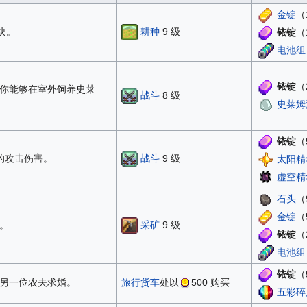
金锭
（
耕种
9 级
块。
铱锭
（
电池组
铱锭
（
你能够在室外饲养史莱
战斗
8 级
史莱姆
铱锭
（
战斗
9 级
 的攻击伤害。
太阳精
虚空精
石头
（
金锭
（
采矿
9 级
。
铱锭
（
电池组
铱锭
（
另一位农夫求婚。
旅行货车
处以
500
购买
五彩碎