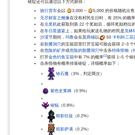
铱锭还可以通过以下方式获得：
旅行货车
会以
3,000
~
5,000
的价格随机出售 1
无尽财富之雕像
在没有村民生日时，有 25% 的概率
在
兑奖机
处获取到第 22 个奖励后，循环奖励档位的第 
在
冬日星盛宴
上，如果给玩家送礼物的村民是
克林
沙漠节
期间，
玛鲁
会在其
商铺
以
50
卡利科三花
在
骷髅洞穴
的宝箱层里打开宝箱可能会获得 2~3 
在
危险的矿井
或
危险的骷髅洞穴
中击杀
特殊怪物
（
[1]
打开
金色钓鱼宝箱
中有 7% 的概率
获得 1~5 个铱
击杀怪物有概率掉落铱锭，详细概率如下：
铱石魔
（3%，判定两次）
紫色史莱姆
（0.9%）
铱蝠
（0.8%）
暗影狂徒
（0.2%）
暗影萨满
（0.2%）