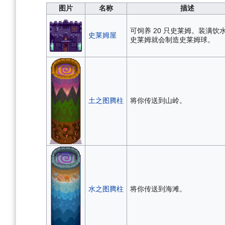
图片
名称
描述
可饲养 20 只史莱姆。装满饮
史莱姆屋
史莱姆就会制造史莱姆球。
土之图腾柱
将你传送到山岭。
水之图腾柱
将你传送到海滩。