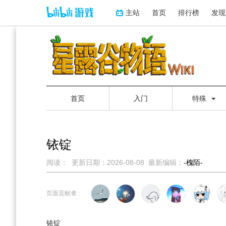
主站
首页
排行榜
发现
首页
入门
特殊
铱锭
阅读：
更新日期：
2026-08-08
最新编辑：
-槐陌-
跳
跳
到
到
页面贡献者 :
导
搜
航
索
铱锭