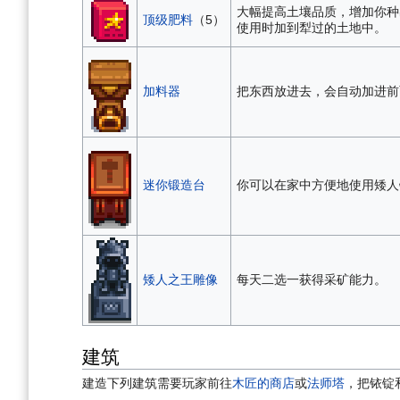
大幅提高土壤品质，增加你种
顶级肥料
（5）
使用时加到犁过的土地中。
加料器
把东西放进去，会自动加进前
迷你锻造台
你可以在家中方便地使用矮人
矮人之王雕像
每天二选一获得采矿能力。
建筑
建造下列建筑需要玩家前往
木匠的商店
或
法师塔
，把铱锭