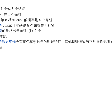
 个或 5 个铱锭
生产 1 个铱锭
8 档有 20% 的概率是 5 个铱锭
特
，玩家可能获得 5 个铱锭作为礼物
蛋
的价格出售铱锭（限 2 个）
个铱锭。
特殊史莱姆
会有黄色星形触角的明显特征，其他特殊怪物与正常怪物无明
锭