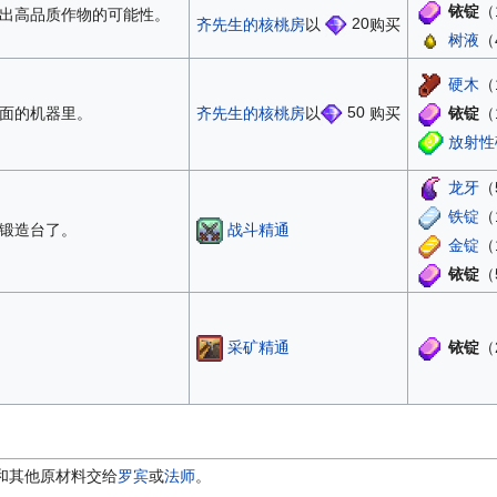
铱锭
（
出高品质作物的可能性。
齐先生的核桃房
以
20
购买
树液
（
硬木
（
齐先生的核桃房
以
50
购买
铱锭
（
面的机器里。
放射性
龙牙
（
铁锭
（
战斗精通
锻造台了。
金锭
（
铱锭
（
采矿精通
铱锭
（
和其他原材料交给
罗宾
或
法师
。