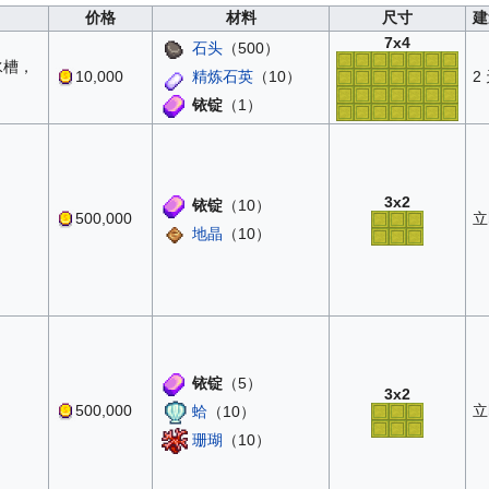
价格
材料
尺寸
建
7x4
石头
（500）
水槽，
精炼石英
（10）
10,000
2
铱锭
（1）
3x2
铱锭
（10）
500,000
立
地晶
（10）
铱锭
（5）
3x2
500,000
立
蛤
（10）
珊瑚
（10）