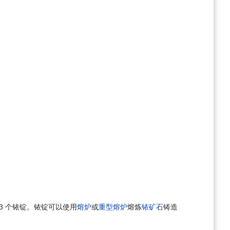
3 个铱锭。铱锭可以使用
熔炉
或
重型熔炉
熔炼
铱矿石
铸造