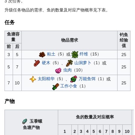
3 次任务。
升级任务物品的需求、鱼的数量及对应产物概率见下表。
任务
鱼塘容
钓鱼
量
物品需求
经验
值
前
后
粘土
（5）
或
纤维
（15）
3
5
25
硬木
（5）
、
山洞萝卜
（1）
或
5
7
25
虫肉
（10）
太阳精华
（5）
、
万能鱼饵
（1）
或
7
10
25
工作小食
（1）
产物
鱼的数量及对应概率
玉黍螺
鱼塘产物
1
2
3
4
5
6
7
8
9
10