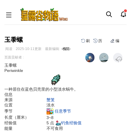
玉黍螺
刷
历
编
阅读
2025-10-11
更新
最新编辑:
-槐陌-
跳
跳
页面贡献者 :
到
到
玉黍螺
导
搜
Periwinkle
航
索
一种居住在蓝色贝壳里的小型淡水蜗牛。
信息
来源
蟹笼
位置
淡水
任意季节
季节
长度（厘米）
3~8
5 点
钓鱼经验值
经验值
能量
不可食用