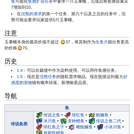
鱼
可能在
鱼塘扩容任务
中要求一只玉黍螺，完成后将鱼塘容量从
7增加到10。
在
浣熊的请求
的第一个任务、第六个以及之后的任务中，浣
熊可能会要求玩家提供5只玉黍螺。
注意
玉黍螺本身的最高价值不超过
37
，将其制作为
生鱼片
能出售更高
的价格
75
。
历史
1.4
：可以在裁缝中作为染料使用。可以用作鱼塘任务。
1.6
：现在是
浣熊任务
的随机需求物品。现在抚摸达到最大
好
感度
的
宠物
猫有概率掉落。新增银星品质。
导航
鱼
传说之鱼
•
绯红鱼
•
鮟鱇鱼
•
冰川鱼
•
变种鲤鱼
•
传说之鱼二代
•
传说鱼类
绯红鱼之子
•
雌鮟鱇鱼
•
小冰川鱼
•
放射性鲤鱼