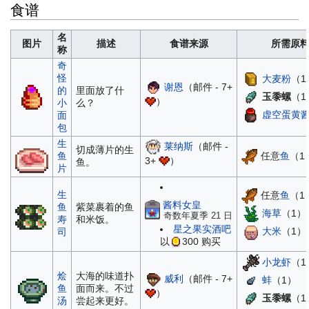
食谱
名
图片
描述
食谱来源
所需原
称
奇
怪
大麦粉
（1
谢恩
（邮件 - 7+
的
里面放了什
玉黍螺
（1
）
小
么？
虚空蛋黄
面
包
生
莱纳斯
（邮件 -
切成薄片的生
任意
鱼
（1
鱼
3+
）
鱼。
片
生
任意
鱼
（1
酱料女皇
鱼
紫菜裹着的鱼
海草
（1）
奇数年夏季 21 日
寿
和米饭。
星之果实酒吧
大米
（1）
司
以
300
购买
小龙虾
（1
烩
大海的味道扑
威利
（邮件 - 7+
蚌
（1）
鱼
面而来。不过
）
玉黍螺
（1
汤
尝起来更好。