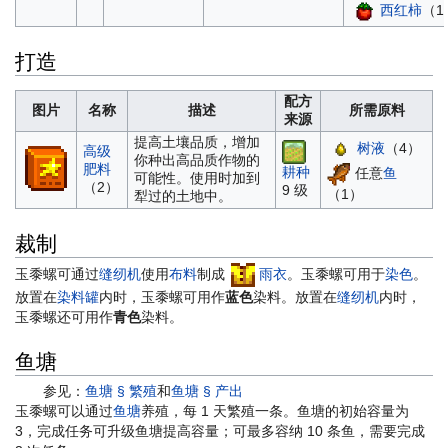
西红柿
（1
打造
配方
图片
名称
描述
所需原料
来源
提高土壤品质，增加
树液
（4）
高级
你种出高品质作物的
肥料
耕种
任意
鱼
可能性。使用时加到
（2）
9 级
（1）
犁过的土地中。
裁制
玉黍螺可通过
缝纫机
使用
布料
制成
雨衣
。玉黍螺可用于
染色
。
放置在
染料罐
内时，玉黍螺可用作
蓝色
染料。放置在
缝纫机
内时，
玉黍螺还可用作
青色
染料。
鱼塘
参见：
鱼塘 § 繁殖
和
鱼塘 § 产出
玉黍螺可以通过
鱼塘
养殖，每 1 天繁殖一条。鱼塘的初始容量为
3，完成任务可升级鱼塘提高容量；可最多容纳 10 条鱼，需要完成