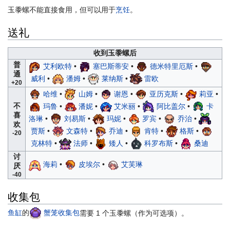
玉黍螺不能直接食用，但可以用于
烹饪
。
送礼
收到玉黍螺后
普
艾利欧特
•
塞巴斯蒂安
•
德米特里厄斯
•
通
威利
•
潘姆
•
莱纳斯
•
雷欧
+20
哈维
•
山姆
•
谢恩
•
亚历克斯
•
莉亚
•
不
玛鲁
•
潘妮
•
艾米丽
•
阿比盖尔
•
卡
喜
洛琳
•
刘易斯
•
玛妮
•
罗宾
•
乔治
•
欢
贾斯
•
文森特
•
乔迪
•
肯特
•
格斯
•
-20
克林特
•
法师
•
矮人
•
科罗布斯
•
桑迪
讨
海莉
•
皮埃尔
•
艾芙琳
厌
-40
收集包
鱼缸
的
蟹笼收集包
需要 1 个玉黍螺（作为可选项）。