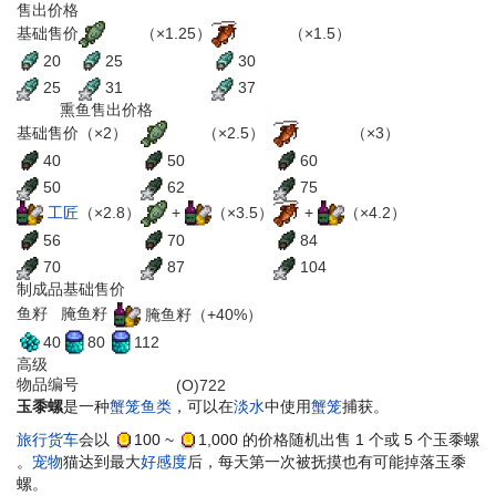
售出价格
渔夫
（×1.25）
垂钓者
（×1.5）
基础售价
20
25
30
25
31
37
熏鱼售出价格
渔夫
（×2.5）
垂钓者
（×3）
基础售价（×2）
40
50
60
50
62
75
工匠
（×2.8）
+
（×3.5）
+
（×4.2）
56
70
84
70
87
104
制成品基础售价
鱼籽
腌鱼籽
腌鱼籽（+40%）
40
80
112
高级
物品编号
(O)722
玉黍螺
是一种
蟹笼鱼类
，可以在
淡水
中使用
蟹笼
捕获。
旅行货车
会以
100
~
1,000
的价格随机出售 1 个或 5 个玉黍螺
。
宠物
猫达到最大
好感度
后，每天第一次被抚摸也有可能掉落玉黍
螺。