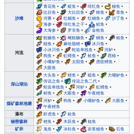
青花鱼
•
鳀鱼
•
绯红鱼
•
鳗鱼
•
比目鱼
•
大比目鱼
•
鲱鱼
•
章鱼
•
河豚
•
红鲻鱼
•
红鲷鱼
•
沙丁鱼
•
沙滩
海参
•
绯红鱼之子
•
鱿鱼
•
大海参
•
罗非鱼
•
金枪鱼
鮟鱇鱼
•
雌鮟鱇鱼
•
鲷鱼
•
鲶鱼
•
鲢鱼
•
麻哈脂鲤
•
冰川鱼
•
小冰川鱼
•
蛇齿单线鱼
•
河鲈
•
河流
狗鱼
•
虹鳟鱼
•
鲑鱼
•
西鲱
•
小嘴鲈鱼
•
太阳鱼
•
虎纹鳟鱼
•
大眼鱼
大头鱼
•
鲤鱼
•
鲢鱼
•
大嘴鲈鱼
•
传说之鱼
•
传说之鱼二代
•
深山湖泊
蛇齿单线鱼
•
河鲈
•
虹鳟鱼
•
鲟鱼
•
大眼鱼
•
午夜鲤鱼
河鲈
•
狗鱼
•
小嘴鲈鱼
•
大眼鱼
•
煤矿森林池塘
午夜鲤鱼
虾虎鱼
•
鲑鱼
瀑布
鲤鱼
•
木跃鱼
•
鲶鱼
秘密森林
鬼鱼
•
冰柱鱼
•
岩浆鳗鱼
•
石鱼
矿井