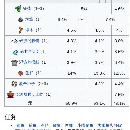
绿藻
（1~3）
5%
4.6%
垃圾
（1）
8.4%
8%
7.4%
浮木
（1）
4.5%
4.3%
4%
破损的眼镜
（1）
4.3%
4.1%
3.8%
破损的CD
（1）
4.1%
3.9%
3.6%
湿透的报纸
（1）
3.9%
3.7%
3.4%
鱼籽
（1）
14%
13.3%
12.3%
混合种子
（2~3）
—
4.8%
4.4%
传送图腾：山岭
（1）
—
7.5%
无
55.9%
53.1%
49.1%
任务
鲷鱼
、
鲢鱼
、
河鲈
、
鲑鱼
、
西鲱
、
小嘴鲈鱼
、
大眼鱼
和
虾虎