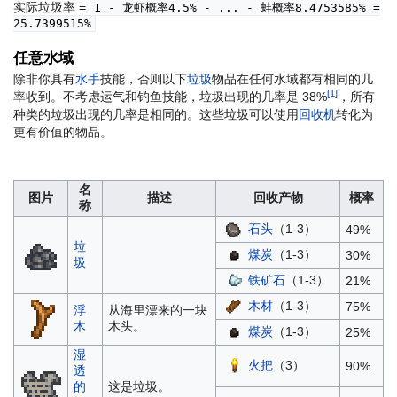
实际垃圾率 =
1 - 龙虾概率4.5% - ... - 蚌概率8.4753585% =
25.7399515%
任意水域
除非你具有
水手
技能，否则以下
垃圾
物品在任何水域都有相同的几
[1]
率收到。不考虑运气和钓鱼技能，垃圾出现的几率是 38%
，所有
种类的垃圾出现的几率是相同的。这些垃圾可以使用
回收机
转化为
更有价值的物品。
名
图片
描述
回收产物
概率
称
石头
（1-3）
49%
垃
煤炭
（1-3）
30%
圾
铁矿石
（1-3）
21%
木材
（1-3）
75%
浮
从海里漂来的一块
木
木头。
煤炭
（1-3）
25%
湿
火把
（3）
90%
透
的
这是垃圾。