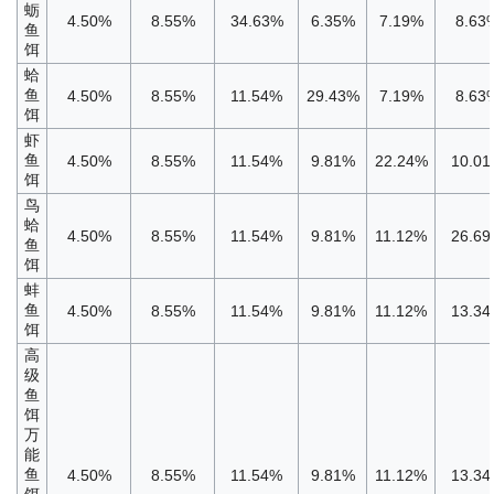
蛎
4.50%
8.55%
34.63%
6.35%
7.19%
8.63
鱼
饵
蛤
鱼
4.50%
8.55%
11.54%
29.43%
7.19%
8.63
饵
虾
鱼
4.50%
8.55%
11.54%
9.81%
22.24%
10.0
饵
鸟
蛤
4.50%
8.55%
11.54%
9.81%
11.12%
26.6
鱼
饵
蚌
鱼
4.50%
8.55%
11.54%
9.81%
11.12%
13.3
饵
高
级
鱼
饵
万
能
鱼
4.50%
8.55%
11.54%
9.81%
11.12%
13.3
饵