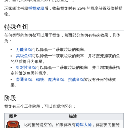
玩家阅读书籍
捕蟹秘籍
后，收获蟹笼时有 25% 的概率获得双倍捕捞
物。
特殊鱼饵
任何类型的鱼饵都可以用于蟹笼，然而部分鱼饵有特殊效果，具体
为：
万能鱼饵
可以降低一半获取垃圾的概率。
高级鱼饵
可以降低一半获取垃圾的概率，并将蟹笼捕获的鱼
的品质提升为银星。
针对性鱼饵
可以降低一半获取垃圾的概率，并且增加捕获指
定的蟹笼鱼类的概率。
普通鱼饵
、
磁铁
、
魔法鱼饵
、
挑战鱼饵
皆没有任何特殊效
果。
阶段
蟹笼有三个工作阶段，可以直观地区分：
图片
描述
此时蟹笼是空的。如果你没有
诱饵大师
，你需要向蟹笼