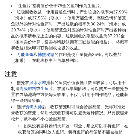
“生鱼片”指将售价低于75金的鱼制作为生鱼片。
垃圾回收收益：使用普通鱼饵时，产出垃圾的概率为37.99%
（海水）或37.55%（淡水）；使用万能鱼饵、高级鱼饵和蟹笼
鱼以外的针对性鱼饵时，产出垃圾的概率为30.24%（海水）或
29.74%（淡水）；使用蟹笼鱼对应的针对性鱼饵时产出各种物
品的概率请参见上面的内容。垃圾回收的期望收益为37.232金
（按照卖价计算，售卖布料默认拥有工匠技能的增益）。将概率
和收益相乘即可获得回收垃圾的收益。
万能鱼饵
和
捕蟹秘籍
的作用是使产量提高25%，可以叠加
（相乘），在此表格中不再单独列出。
注意
蟹笼在
淡水水域
捕获的鱼类价值很低且数量较多，可以用于
制造
高级肥料
或
生鱼片
。在游戏早期阶段，可以购买一些蟹笼放
置在农场池塘中方便每天收集，不仅可以用于制作物品，还能获
得一些钓鱼经验。
选择
诱饵大师
后，收获蟹笼时可能会拾起蟹笼。光标对准还
未收获的蟹笼，然后长按收获键可以避免这种情况。只要按键未
松开，就不会不小心捡起蟹笼。
如果没有选择诱饵大师这一职业，那么可以手持鱼饵，在
收获蟹笼的同时放入鱼饵。装有鱼饵的蟹笼是不能被拾起