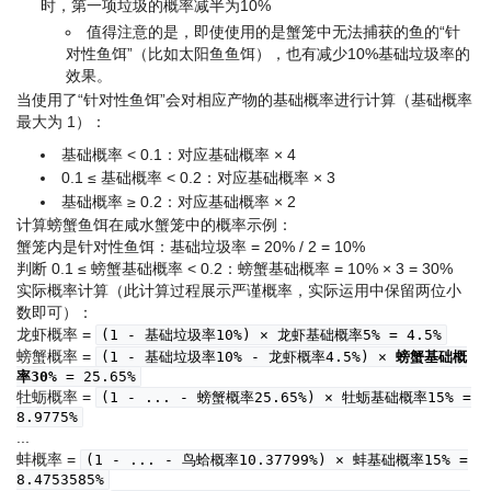
时，第一项垃圾的概率减半为10%
值得注意的是，即使使用的是蟹笼中无法捕获的鱼的“针
对性鱼饵”（比如太阳鱼鱼饵），也有减少10%基础垃圾率的
效果。
当使用了“针对性鱼饵”会对相应产物的基础概率进行计算（基础概率
最大为 1）：
基础概率 < 0.1：对应基础概率 × 4
0.1 ≤ 基础概率 < 0.2：对应基础概率 × 3
基础概率 ≥ 0.2：对应基础概率 × 2
计算螃蟹鱼饵在咸水蟹笼中的概率示例：
蟹笼内是针对性鱼饵：基础垃圾率 = 20% / 2 = 10%
判断 0.1 ≤ 螃蟹基础概率 < 0.2：螃蟹基础概率 = 10% × 3 = 30%
实际概率计算（此计算过程展示严谨概率，实际运用中保留两位小
数即可）：
龙虾概率 =
(1 - 基础垃圾率10%) × 龙虾基础概率5% = 4.5%
螃蟹概率 =
(1 - 基础垃圾率10% - 龙虾概率4.5%) ×
螃蟹基础概
率30%
= 25.65%
牡蛎概率 =
(1 - ... - 螃蟹概率25.65%) × 牡蛎基础概率15% =
8.9775%
...
蚌概率 =
(1 - ... - 鸟蛤概率10.37799%) × 蚌基础概率15% =
8.4753585%