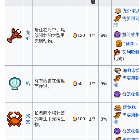
能
龙虾浓
需要用到
理
居住在海中、尾
龙
蟹笼收集
部强壮的大型甲
120
1/7
4%
虾
壳纲动物。
“征集：
艾利欧特
礼物）
海鲜杂
需要用到
有东西曾在这里
蛤
50
1/7
9%
理
面住过。
蟹笼收集
蟹黄糕
长着两个强壮螯
需要用到
螃
的海生甲壳纲生
100
1/7
8%
蟹
理
物。
蟹笼收集