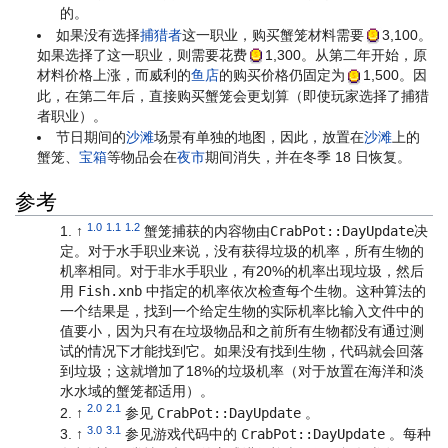
的。
如果没有选择
捕猎者
这一职业，购买蟹笼材料需要
3,100
。
如果选择了这一职业，则需要花费
1,300
。从第二年开始，原
材料价格上涨，而威利的
鱼店
的购买价格仍固定为
1,500
。因
此，在第二年后，直接购买蟹笼会更划算（即使玩家选择了捕猎
者职业）。
节日期间的
沙滩
场景有单独的地图，因此，放置在
沙滩
上的
蟹笼、
宝箱
等物品会在
夜市
期间消失，并在冬季 18 日恢复。
参考
1.0
1.1
1.2
↑
蟹笼捕获的内容物由
CrabPot::DayUpdate
决
定。对于水手职业来说，没有获得垃圾的机率，所有生物的
机率相同。对于非水手职业，有20%的机率出现垃圾，然后
用
Fish.xnb
中指定的机率依次检查每个生物。这种算法的
一个结果是，找到一个给定生物的实际机率比输入文件中的
值要小，因为只有在垃圾物品和之前所有生物都没有通过测
试的情况下才能找到它。如果没有找到生物，代码就会回落
到垃圾；这就增加了18%的垃圾机率（对于放置在海洋和淡
水水域的蟹笼都适用）。
2.0
2.1
↑
参见
CrabPot::DayUpdate
。
3.0
3.1
↑
参见游戏代码中的
CrabPot::DayUpdate
。每种