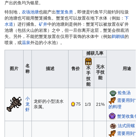
产出的鱼均为银星。
特别地，
农场池塘
也能产出
蟹笼鱼类
，即便是钓鱼竿只能钓到垃圾
的池塘也可能用蟹笼捕鱼。蟹笼也可以放置在地下水体（例如：
下
水道
）进行捕鱼。
矿井
中的池塘则是例外：蟹笼可以被放置在矿井
池塘（包括火山的岩浆）之中，但一旦你离开这层，蟹笼会彻底消
失。另外，不能把蟹笼放置在仅用于装饰的水体中（例如
鹈鹕镇
的
喷泉，或
温泉
外边的小水池）。
捕获几率
名
无水
水
图片
描述
售价
用途
称
手技
手
能
技
能
烩鱼汤
小
需要用到“
龙虾的小型淡水
龙
75
1/3
21%
亲属。
的料理
虾
蟹笼收集
法式田螺
需要用到“