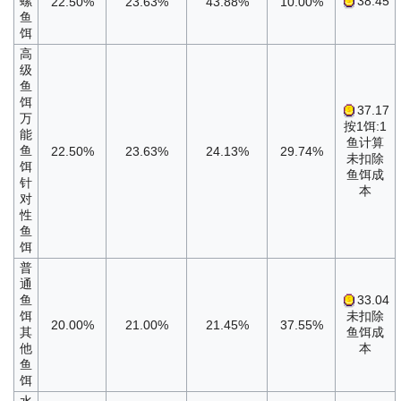
螺
38.45
22.50%
23.63%
43.88%
10.00%
鱼
饵
高
级
鱼
饵
37.17
万
按1饵:1
能
鱼计算
鱼
22.50%
23.63%
24.13%
29.74%
未扣除
饵
鱼饵成
针
本
对
性
鱼
饵
普
通
鱼
33.04
饵
未扣除
20.00%
21.00%
21.45%
37.55%
其
鱼饵成
他
本
鱼
饵