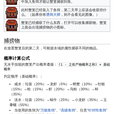
中加入鱼饵才能让蟹笼捕获到鱼。
此时蟹笼已经装入了鱼饵，第二天早上应该会收获些什
么。（如果你有
诱饵大师
，则不会看见此图像。）
蟹笼已经捕获了什么东西，打开可以收集捕获物。蟹笼
上面会出现捕捞物的小图标。
捕捞物
在放置蟹笼后的第二天，可根据水域的属性捕获不同的物品。
概率计算公式
无水手技能的蟹笼产出概率遵循：
(1 - 之前产物概率之和) × 基础
概率
判定顺序（基础概率）：
咸水：垃圾（20%）→龙虾（5%）→螃蟹（10%）→牡蛎
（15%）→蛤（15%）→虾（20%）→鸟蛤（30%）→蚌
（35%）
淡水：垃圾（20%）→蜗牛（25%）→小龙虾（35%）→玉
黍螺（55%）
当使用的鱼饵为“
万能鱼饵
”、“
高级鱼饵
”、任意“
针对性鱼饵
”