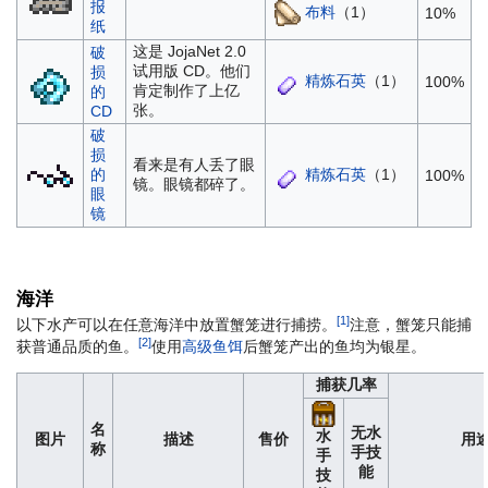
报
布料
（1）
10%
纸
这是 JojaNet 2.0
破
试用版 CD。他们
损
精炼石英
（1）
100%
肯定制作了上亿
的
张。
CD
破
损
看来是有人丢了眼
精炼石英
（1）
的
100%
镜。眼镜都碎了。
眼
镜
海洋
[1]
以下水产可以在任意海洋中放置蟹笼进行捕捞。
注意，蟹笼只能捕
[2]
获普通品质的鱼。
使用
高级鱼饵
后蟹笼产出的鱼均为银星。
捕获几率
名
无水
水
图片
描述
售价
用
称
手技
手
能
技