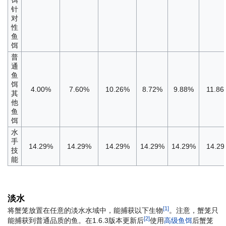
针
对
性
鱼
饵
普
通
鱼
饵
4.00%
7.60%
10.26%
8.72%
9.88%
11.8
其
他
鱼
饵
水
手
14.29%
14.29%
14.29%
14.29%
14.29%
14.2
技
能
淡水
[1]
将蟹笼放置在任意的淡水水域中，能捕获以下生物
。注意，蟹笼只
[2]
能捕获到普通品质的鱼。在1.6.3版本更新后
使用
高级鱼饵
后蟹笼