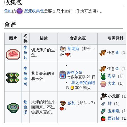
收集包
鱼缸
的
蟹笼收集包
需要 1 只小龙虾（作为可选项）。
食谱
名
图片
描述
食谱来源
所需原料
称
生
莱纳斯
（邮件 -
切成薄片的生
任意
鱼
（1
鱼
3+
）
鱼。
片
生
任意
鱼
（1
酱料女皇
鱼
紫菜裹着的鱼
海草
（1）
奇数年夏季 21 日
寿
和米饭。
星之果实酒吧
大米
（1）
司
以
300
购买
小龙虾
（1
烩
大海的味道扑
威利
（邮件 - 7+
蚌
（1）
鱼
面而来。不过
）
玉黍螺
（1
汤
尝起来更好。
西红柿
（1