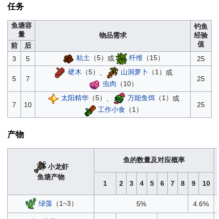
任务
鱼塘容
钓鱼
量
物品需求
经验
值
前
后
粘土
（5）
或
纤维
（15）
3
5
25
硬木
（5）
、
山洞萝卜
（1）
或
5
7
25
虫肉
（10）
太阳精华
（5）
、
万能鱼饵
（1）
或
7
10
25
工作小食
（1）
产物
鱼的数量及对应概率
小龙虾
鱼塘产物
1
2
3
4
5
6
7
8
9
10
绿藻
（1~3）
5%
4.6%