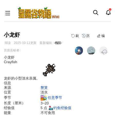
小龙虾
刷
历
编
阅读
2025-10-11
更新
最新编辑:
-槐陌-
跳
跳
页面贡献者 :
到
到
小龙虾
导
搜
Crayfish
航
索
龙虾的小型淡水亲属。
信息
来源
蟹笼
位置
淡水
任意季节
季节
长度（厘米）
3~20
5 点
钓鱼经验值
经验值
能量
不可食用