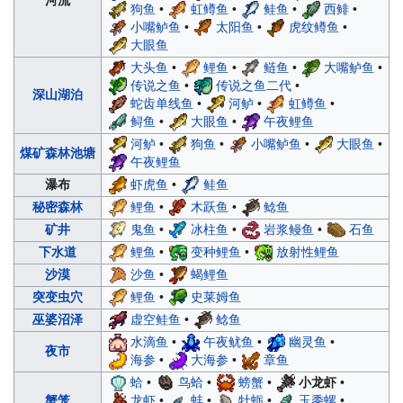
河流
狗鱼
•
虹鳟鱼
•
鲑鱼
•
西鲱
•
小嘴鲈鱼
•
太阳鱼
•
虎纹鳟鱼
•
大眼鱼
大头鱼
•
鲤鱼
•
鲢鱼
•
大嘴鲈鱼
•
传说之鱼
•
传说之鱼二代
•
深山湖泊
蛇齿单线鱼
•
河鲈
•
虹鳟鱼
•
鲟鱼
•
大眼鱼
•
午夜鲤鱼
河鲈
•
狗鱼
•
小嘴鲈鱼
•
大眼鱼
•
煤矿森林池塘
午夜鲤鱼
虾虎鱼
•
鲑鱼
瀑布
鲤鱼
•
木跃鱼
•
鲶鱼
秘密森林
鬼鱼
•
冰柱鱼
•
岩浆鳗鱼
•
石鱼
矿井
鲤鱼
•
变种鲤鱼
•
放射性鲤鱼
下水道
沙鱼
•
蝎鲤鱼
沙漠
鲤鱼
•
史莱姆鱼
突变虫穴
虚空鲑鱼
•
鲶鱼
巫婆沼泽
水滴鱼
•
午夜鱿鱼
•
幽灵鱼
•
夜市
海参
•
大海参
•
章鱼
蛤
•
鸟蛤
•
螃蟹
•
小龙虾
•
龙虾
•
蚌
•
牡蛎
•
玉黍螺
•
蟹笼