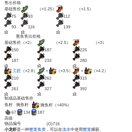
售出价格
渔夫
（×1.25）
垂钓者
（×1.5）
基础售价
75
93
112
93
116
139
熏鱼售出价格
渔夫
（×2.5）
垂钓者
（×3）
基础售价（×2）
150
187
225
187
233
280
工匠
（×2.8）
+
（×3.5）
+
（×4.2）
210
262
315
261
327
392
制成品基础售价
鱼籽
腌鱼籽
腌鱼籽（+40%）
67
134
187
高级
物品编号
(O)716
小龙虾
是一种
蟹笼鱼类
，可以在
淡水
中使用
蟹笼
捕获。