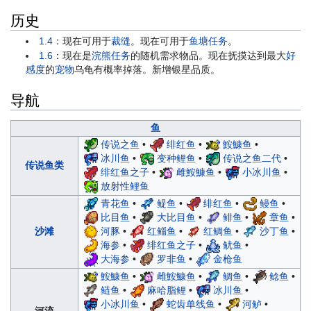
历史
1.4
：现在可用于
裁缝
。现在可用于
鱼塘任务
。
1.6
：现在是
浣熊任务
的随机需求物品。现在抚摸达到最大
好
感度
的
宠物
乌龟有概率掉落。新增银星品质。
导航
鱼
传说之鱼
•
绯红鱼
•
鮟鱇鱼
•
冰川鱼
•
变种鲤鱼
•
传说之鱼二代
•
传说鱼类
绯红鱼之子
•
雌鮟鱇鱼
•
小冰川鱼
•
放射性鲤鱼
青花鱼
•
鳀鱼
•
绯红鱼
•
鳗鱼
•
比目鱼
•
大比目鱼
•
鲱鱼
•
章鱼
•
河豚
•
红鲻鱼
•
红鲷鱼
•
沙丁鱼
•
沙滩
海参
•
绯红鱼之子
•
鱿鱼
•
大海参
•
罗非鱼
•
金枪鱼
鮟鱇鱼
•
雌鮟鱇鱼
•
鲷鱼
•
鲶鱼
•
鲢鱼
•
麻哈脂鲤
•
冰川鱼
•
小冰川鱼
•
蛇齿单线鱼
•
河鲈
•