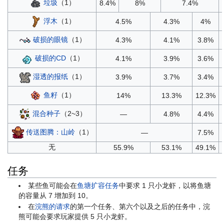
垃圾
（1）
8.4%
8%
7.4%
浮木
（1）
4.5%
4.3%
4%
破损的眼镜
（1）
4.3%
4.1%
3.8%
破损的CD
（1）
4.1%
3.9%
3.6%
湿透的报纸
（1）
3.9%
3.7%
3.4%
鱼籽
（1）
14%
13.3%
12.3%
混合种子
（2~3）
—
4.8%
4.4%
传送图腾：山岭
（1）
—
7.5%
无
55.9%
53.1%
49.1%
任务
某些鱼可能会在
鱼塘扩容任务
中要求 1 只小龙虾，以将鱼塘
的容量从 7 增加到 10。
在
浣熊的请求
的第一个任务、第六个以及之后的任务中，浣
熊可能会要求玩家提供 5 只小龙虾。