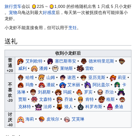
旅行货车
会以
225
~
1,000
的价格随机出售 1 只或 5 只小龙虾
。
宠物
乌龟达到最大
好感度
后，每天第一次被抚摸也有可能掉落小
龙虾。
小龙虾不能直接食用，但可以用于
烹饪
。
送礼
收到小龙虾后
普
艾利欧特
•
塞巴斯蒂安
•
德米特里厄斯
•
通
威利
•
潘姆
•
莱纳斯
•
雷欧
+20
哈维
•
山姆
•
谢恩
•
亚历克斯
•
莉亚
•
不
玛鲁
•
潘妮
•
艾米丽
•
阿比盖尔
•
卡
喜
洛琳
•
刘易斯
•
玛妮
•
罗宾
•
乔治
•
欢
贾斯
•
文森特
•
乔迪
•
肯特
•
格斯
•
-20
克林特
•
法师
•
矮人
•
科罗布斯
•
桑迪
讨
海莉
•
皮埃尔
•
艾芙琳
厌
-40