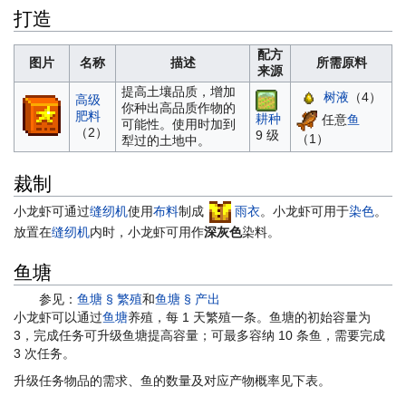
打造
配方
图片
名称
描述
所需原料
来源
提高土壤品质，增加
树液
（4）
高级
你种出高品质作物的
肥料
耕种
任意
鱼
可能性。使用时加到
（2）
9 级
（1）
犁过的土地中。
裁制
小龙虾可通过
缝纫机
使用
布料
制成
雨衣
。小龙虾可用于
染色
。
放置在
缝纫机
内时，小龙虾可用作
深灰色
染料。
鱼塘
参见：
鱼塘 § 繁殖
和
鱼塘 § 产出
小龙虾可以通过
鱼塘
养殖，每 1 天繁殖一条。鱼塘的初始容量为
3，完成任务可升级鱼塘提高容量；可最多容纳 10 条鱼，需要完成
3 次任务。
升级任务物品的需求、鱼的数量及对应产物概率见下表。