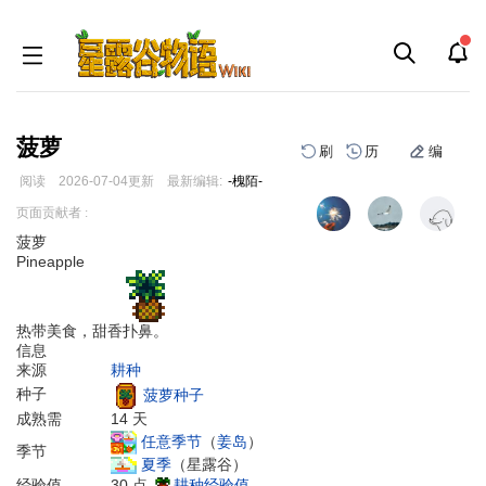
菠萝
刷
历
编
阅读
2026-07-04
更新
最新编辑:
-槐陌-
跳
跳
页面贡献者 :
到
到
菠萝
导
搜
Pineapple
航
索
热带美食，甜香扑鼻。
信息
来源
耕种
种子
菠萝种子
成熟需
14 天
任意季节
（
姜岛
）
季节
夏季
（星露谷）
30 点
耕种经验值
经验值