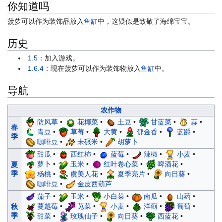
你知道吗
菠萝可以作为装饰品放入
鱼缸
中，这疑似是致敬了海绵宝宝。
历史
1.5
：加入游戏。
1.6.4
：现在菠萝可以作为装饰物放入
鱼缸
中。
导航
农作物
防风草
•
花椰菜
•
土豆
•
甘蓝菜
•
蒜
•
春
青豆
•
草莓
•
大黄
•
郁金香
•
蓝爵
•
季
咖啡豆
•
未碾米
•
胡萝卜
甜瓜
•
西红柿
•
蓝莓
•
辣椒
•
小麦
•
萝卜
•
玉米
•
红叶卷心菜
•
啤酒花
•
夏
季
杨桃
•
虞美人花
•
夏季亮片
•
向日葵
•
咖啡豆
•
金皮西葫芦
茄子
•
玉米
•
小白菜
•
南瓜
•
山药
•
蔓越莓
•
苋菜
•
小麦
•
洋蓟
•
葡萄
•
秋
季
甜菜
•
玫瑰仙子
•
向日葵
•
西蓝花
•