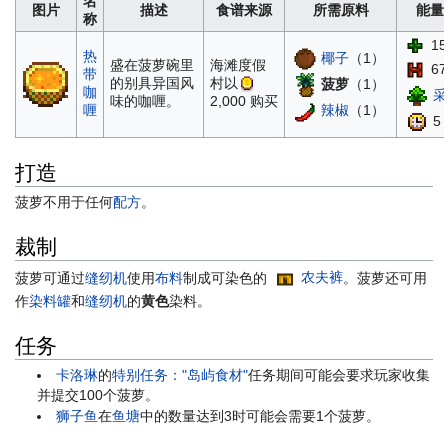
名
图片
描述
食谱来源
所需原料
能量 
称
15
热
椰子
（1）
盛在菠萝碗里
海滩度假
67
带
的别具异国风
村以
菠萝
（1）
咖
采
味的咖喱。
2,000
购买
辣椒
（1）
喱
5 
打造
菠萝不用于任何
配方
。
裁制
菠萝可通过
缝纫机
使用
布料
制成可染色的
农夫裤
。菠萝还可用
作
染料罐
和
缝纫机
的
黄色
染料。
任务
卡洛琳
的
特别任务："岛屿食材"
任务期间可能会要求玩家收集
并提交100个菠萝。
狮子鱼
在
鱼塘
中的数量达到3时可能会需要1个菠萝。