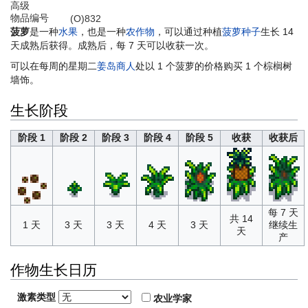
高级
物品编号
(O)832
菠萝
是一种
水果
，也是一种
农作物
，可以通过种植
菠萝种子
生长 14
天成熟后获得。成熟后，每 7 天可以收获一次。
可以在每周的星期二
姜岛商人
处以 1 个菠萝的价格购买 1 个棕榈树
墙饰。
生长阶段
阶段 1
阶段 2
阶段 3
阶段 4
阶段 5
收获
收获后
每 7 天
共 14
1 天
3 天
3 天
4 天
3 天
继续生
天
产
作物生长日历
激素类型
农业学家