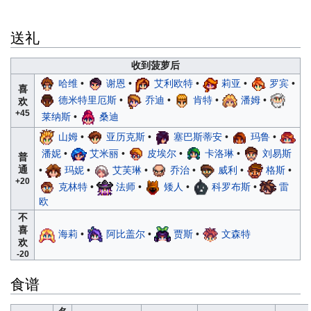
送礼
收到菠萝后
哈维
•
谢恩
•
艾利欧特
•
莉亚
•
罗宾
•
喜
德米特里厄斯
•
乔迪
•
肯特
•
潘姆
•
欢
+45
莱纳斯
•
桑迪
山姆
•
亚历克斯
•
塞巴斯蒂安
•
玛鲁
•
潘妮
•
艾米丽
•
皮埃尔
•
卡洛琳
•
刘易斯
普
通
•
玛妮
•
艾芙琳
•
乔治
•
威利
•
格斯
•
+20
克林特
•
法师
•
矮人
•
科罗布斯
•
雷
欧
不
喜
海莉
•
阿比盖尔
•
贾斯
•
文森特
欢
-20
食谱