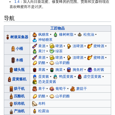
1.4
：加入向日葵花蜜。修复蜂房的范围。贾斯和文森特现在
喜欢蜂蜜而不是讨厌。
导航
工匠物品
枫糖浆
•
橡树树脂
•
松焦油
•
树液采集器
神秘糖浆
果酒
•
啤酒
•
淡啤酒
•
蜜蜂酒
•
小桶
果汁
•
绿茶
果酒
•
啤酒
•
淡啤酒
•
蜜蜂酒
•
木桶
奶酪
•
山羊奶酪
罐头瓶
果酱
•
腌菜
•
腌鱼籽
•
鱼籽酱
蛋黄酱
•
鸭蛋黄酱
•
虚空蛋黄酱
•
蛋黄酱机
恐龙蛋黄酱
烘干机
果干
•
葡萄干
•
蘑菇干
压酪机
奶酪
•
山羊奶酪
织布机
布料
产油机
松露油