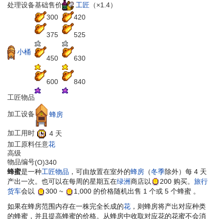
工匠
（×1.4）
处理设备
基础售价
300
420
375
525
小桶
450
630
600
840
工匠物品
加工设备
蜂房
加工用时
4 天
加工原料
任意
花
高级
物品编号
(O)340
蜂蜜
是一种
工匠物品
，可由放置在室外的
蜂房
（
冬季
除外）每 4 天
产出一次。也可以在每周的星期五在
绿洲
商店以
200
购买。
旅行
货车
会以
300
~
1,000
的价格随机出售 1 个或 5 个蜂蜜 。
如果在蜂房范围内存在一株完全长成的
花
，则蜂房将产出对应种类
的蜂蜜，并且提高蜂蜜的价格。从蜂房中收取对应花的花蜜不会消