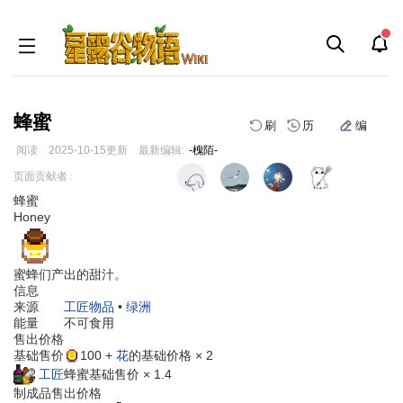
蜂蜜
刷
历
编
阅读
2025-10-15
更新
最新编辑:
-槐陌-
跳
跳
页面贡献者 :
到
到
蜂蜜
导
搜
Honey
航
索
蜜蜂们产出的甜汁。
信息
来源
工匠物品
•
绿洲
能量
不可食用
售出价格
基础售价
100
+
花
的基础价格 × 2
工匠
蜂蜜基础售价 × 1.4
制成品售出价格