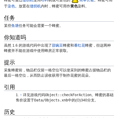
于
染色
。放置在
缝纫机
内时，蜂蜜可用作
黄色
染料。
任务
某些
鱼塘
任务可能会需要一个蜂蜜。
你知道吗
虽然 1.6 的游戏代码中出现了
甜豌豆
蜂蜜和
番红花
蜂蜜，但这两种
蜂蜜并不能在游戏中使用蜂房正常获取。
提示
采集蜂蜜前，物品栏仅留一格空位可以使采到的蜂蜜占据物品栏的
最后一格空位，从而防止误收获用于制作花蜜的花朵。
引用
↑
详见游戏代码
Object::checkForAction
。蜂蜜的基础
售价设置于
Data/Objects.xnb
中的(O)340分支。
历史