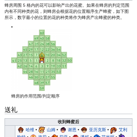
蜂房周围 5 格内的花可以影响产出的花蜜。如果在蜂房的判定范围
内有不同种类的花，则蜂房会根据花的位置顺序生产蜂蜜，如下图
所示，数字最小的位置的花的种类将作为蜂房产出蜂蜜的种类。
蜂房的作用范围/判定顺序
送礼
收到蜂蜜后
哈维
•
山姆
•
谢恩
•
亚历克斯
•
艾利
欧特
•
海莉
•
莉亚
•
潘妮
•
艾米丽
•