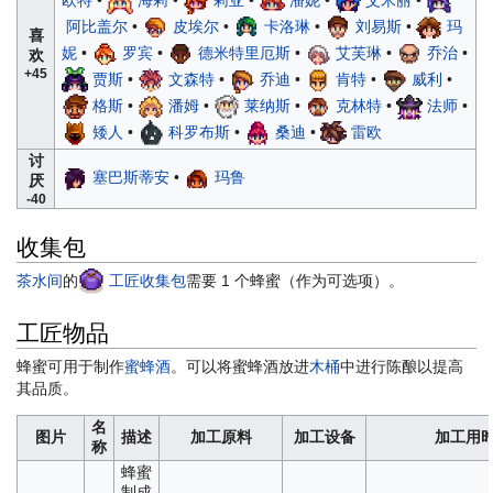
阿比盖尔
•
皮埃尔
•
卡洛琳
•
刘易斯
•
玛
喜
妮
•
罗宾
•
德米特里厄斯
•
艾芙琳
•
乔治
•
欢
+45
贾斯
•
文森特
•
乔迪
•
肯特
•
威利
•
格斯
•
潘姆
•
莱纳斯
•
克林特
•
法师
•
矮人
•
科罗布斯
•
桑迪
•
雷欧
讨
塞巴斯蒂安
•
玛鲁
厌
-40
收集包
茶水间
的
工匠收集包
需要 1 个蜂蜜（作为可选项）。
工匠物品
蜂蜜可用于制作
蜜蜂酒
。可以将蜜蜂酒放进
木桶
中进行陈酿以提高
其品质。
名
图片
描述
加工原料
加工设备
加工用
称
蜂蜜
制成