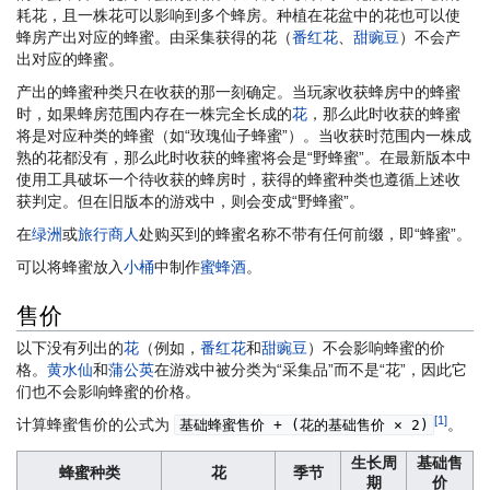
耗花，且一株花可以影响到多个蜂房。种植在花盆中的花也可以使
蜂房产出对应的蜂蜜。由采集获得的花（
番红花
、
甜豌豆
）不会产
出对应的蜂蜜。
产出的蜂蜜种类只在收获的那一刻确定。当玩家收获蜂房中的蜂蜜
时，如果蜂房范围内存在一株完全长成的
花
，那么此时收获的蜂蜜
将是对应种类的蜂蜜（如“玫瑰仙子蜂蜜”）。当收获时范围内一株成
熟的花都没有，那么此时收获的蜂蜜将会是“野蜂蜜”。在最新版本中
使用工具破坏一个待收获的蜂房时，获得的蜂蜜种类也遵循上述收
获判定。但在旧版本的游戏中，则会变成“野蜂蜜”。
在
绿洲
或
旅行商人
处购买到的蜂蜜名称不带有任何前缀，即“蜂蜜”。
可以将蜂蜜放入
小桶
中制作
蜜蜂酒
。
售价
以下没有列出的
花
（例如，
番红花
和
甜豌豆
）不会影响蜂蜜的价
格。
黄水仙
和
蒲公英
在游戏中被分类为“采集品”而不是“花”，因此它
们也不会影响蜂蜜的价格。
[1]
计算蜂蜜售价的公式为
。
基础蜂蜜售价 + (花的基础售价 × 2)
生长周
基础售
蜂蜜种类
花
季节
期
价