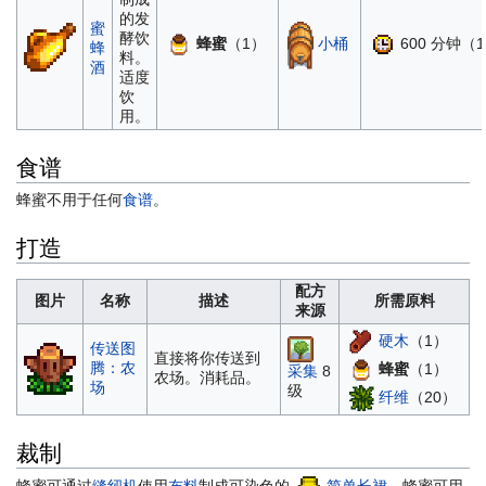
的发
蜜
酵饮
蜂蜜
（1）
小桶
600 分钟（
蜂
料。
酒
适度
饮
用。
食谱
蜂蜜不用于任何
食谱
。
打造
配方
图片
名称
描述
所需原料
来源
硬木
（1）
传送图
直接将你传送到
腾：农
蜂蜜
（1）
采集
8
农场。消耗品。
场
级
纤维
（20）
裁制
蜂蜜可通过
缝纫机
使用
布料
制成可染色的
简单长裙
。蜂蜜可用