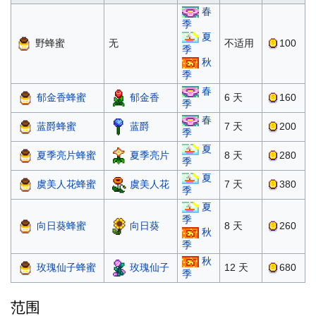
春
季
夏
野蜂蜜
无
不适用
100
季
秋
季
春
郁金香蜂蜜
郁金香
6 天
160
季
春
蓝爵蜂蜜
蓝爵
7 天
200
季
夏
夏季亮片蜂蜜
夏季亮片
8 天
280
季
夏
虞美人花蜂蜜
虞美人花
7 天
380
季
夏
季
向日葵蜂蜜
向日葵
8 天
260
秋
季
秋
玫瑰仙子蜂蜜
玫瑰仙子
12 天
680
季
范围