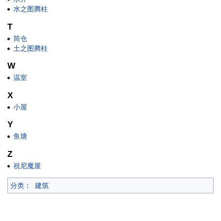
水之图腾柱
T
筒仓
土之图腾柱
W
温室
X
小屋
Y
鱼塘
Z
祝尼魔屋
分类
：
建筑