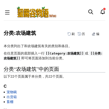
分类:农场建筑
刷
历
编
跳
跳
本分类列出了和农场建筑有关的类别和条目。
到
到
在任意页面的底部插入一行
或
[[Category:农场建筑]]
[[分类:
导
搜
即可将页面添加到当前分类。
农场建筑]]
航
索
分类“农场建筑”中的页面
以下22个页面属于本分类，共22个页面。
C
宠物碗
出货箱
畜棚