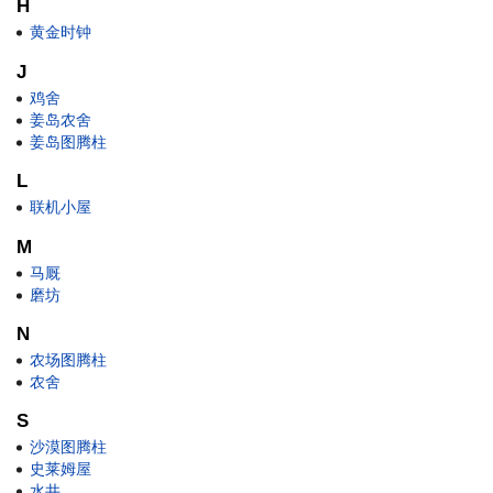
H
黄金时钟
J
鸡舍
姜岛农舍
姜岛图腾柱
L
联机小屋
M
马厩
磨坊
N
农场图腾柱
农舍
S
沙漠图腾柱
史莱姆屋
水井