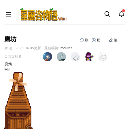
磨坊
刷
历
编
阅读
2026-04-05
更新
最新编辑:
moures_
跳
跳
页面贡献者 :
到
到
磨坊
导
搜
Mill
航
索