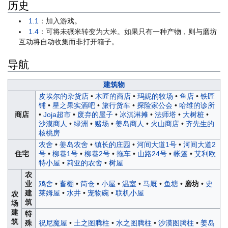
历史
1.1
：加入游戏。
1.4
：可将未碾米转变为大米。如果只有一种产物，则与磨坊
互动将自动收集而非打开箱子。
导航
建筑物
皮埃尔的杂货店
•
木匠的商店
•
玛妮的牧场
•
鱼店
•
铁匠
铺
•
星之果实酒吧
•
旅行货车
•
探险家公会
•
哈维的诊所
商店
•
Joja超市
•
废弃的屋子
•
冰淇淋摊
•
法师塔
•
大树桩
•
沙漠商人
•
绿洲
•
赌场
•
姜岛商人
•
火山商店
•
齐先生的
核桃房
农舍
•
姜岛农舍
•
镇长的庄园
•
河间大道1号
•
河间大道2
住宅
号
•
柳巷1号
•
柳巷2号
•
拖车
•
山路24号
•
帐篷
•
艾利欧
特小屋
•
莉亚的农舍
•
树屋
农
业
鸡舍
•
畜棚
•
筒仓
•
小屋
•
温室
•
马厩
•
鱼塘
•
磨坊
•
史
建
莱姆屋
•
水井
•
宠物碗
•
联机小屋
农
筑
场
建
特
筑
殊
祝尼魔屋
•
土之图腾柱
•
水之图腾柱
•
沙漠图腾柱
•
姜岛