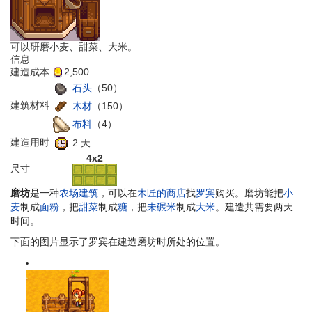
可以研磨小麦、甜菜、大米。
信息
建造成本
2,500
石头
（50）
建筑材料
木材
（150）
布料
（4）
建造用时
2 天
4x2
尺寸
磨坊
是一种
农场建筑
，可以在
木匠的商店
找
罗宾
购买。磨坊能把
小
麦
制成
面粉
，把
甜菜
制成
糖
，把
未碾米
制成
大米
。建造共需要两天
时间。
下面的图片显示了罗宾在建造磨坊时所处的位置。