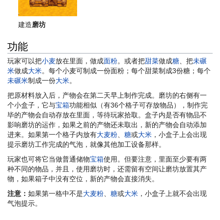
建造
磨坊
功能
玩家可以把
小麦
放在里面，做成
面粉
。或者把
甜菜
做成
糖
、把
未碾
米
做成
大米
。每个小麦可制成一份面粉；每个甜菜制成3份糖；每个
未碾米
制成一份
大米
。
把原材料放入后，产物会在第二天早上制作完成。磨坊的右侧有一
个小盒子，它与
宝箱
功能相似（有36个格子可存放物品），制作完
毕的产物会自动存放在里面，等待玩家拾取。盒子内是否有物品不
影响磨坊的运作，如果之前的产物还未取出，新的产物会自动添加
进来。如果第一个格子内放有
大麦粉
、
糖
或
大米
，小盒子上会出现
提示磨坊工作完成的气泡，就像其他加工设备那样。
玩家也可将它当做普通储物
宝箱
使用。但要注意，里面至少要有两
种不同的物品，并且，使用磨坊时，还需留有空间让磨坊放置其产
物，如果箱子中没有空位，新的产物会直接消失。
注意：
如果第一格中不是
大麦粉
、
糖
或
大米
，小盒子上就不会出现
气泡提示。