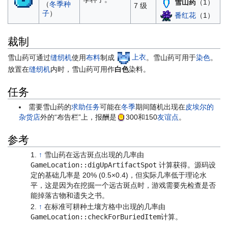
雪山药
（1）
（
冬季种
7 级
子
）
番红花
（1）
裁制
雪山药可通过
缝纫机
使用
布料
制成
上衣
。雪山药可用于
染色
。
放置在
缝纫机
内时，雪山药可用作
白色
染料。
任务
需要雪山药的
求助任务
可能在
冬季
期间随机出现在
皮埃尔的
杂货店
外的“布告栏”上，报酬是
300
和150
友谊点
。
参考
↑
雪山药在远古斑点出现的几率由
GameLocation::digUpArtifactSpot
计算获得。源码设
定的基础几率是 20% (0.5×0.4)，但实际几率低于理论水
平，这是因为在挖掘一个远古斑点时，游戏需要先检查是否
能掉落古物和遗失之书。
↑
在标准可耕种土壤方格中出现的几率由
GameLocation::checkForBuriedItem
计算。