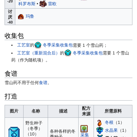
-20
科罗布斯
•
雷欧
讨
玛鲁
厌
-40
收集包
工艺室
的
冬季采集收集包
需要 1 个雪山药；
工艺室（重新混合后）
的
冬季采集收集包
需要 1 个雪山
药（作为随机项）。
食谱
雪山药不用于任何
食谱
。
打造
配方
图片
名称
描述
所需原料
来源
冬根
（1）
野生种子
（冬季）
水晶果
（1）
各种各样的冬
（10）
采集
季种子。