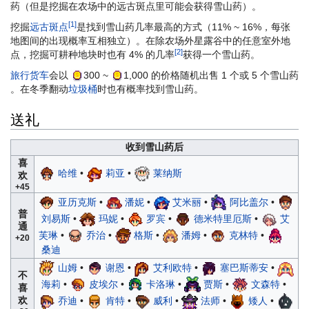
药（但是挖掘在农场中的远古斑点里可能会获得雪山药）。
[1]
挖掘
远古斑点
是找到雪山药几率最高的方式（11% ~ 16%，每张
地图间的出现概率互相独立）。在除农场外星露谷中的任意室外地
[2]
点，挖掘可耕种地块时也有 4% 的几率
获得一个雪山药。
旅行货车
会以
300
~
1,000
的价格随机出售 1 个或 5 个雪山药
。在冬季翻动
垃圾桶
时也有概率找到雪山药。
送礼
收到雪山药后
喜
哈维
•
莉亚
•
莱纳斯
欢
+45
亚历克斯
•
潘妮
•
艾米丽
•
阿比盖尔
•
普
刘易斯
•
玛妮
•
罗宾
•
德米特里厄斯
•
艾
通
芙琳
•
乔治
•
格斯
•
潘姆
•
克林特
•
+20
桑迪
山姆
•
谢恩
•
艾利欧特
•
塞巴斯蒂安
•
不
海莉
•
皮埃尔
•
卡洛琳
•
贾斯
•
文森特
•
喜
欢
乔迪
•
肯特
•
威利
•
法师
•
矮人
•