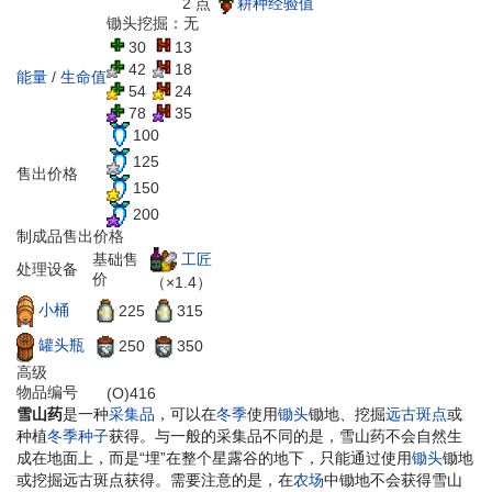
2 点
耕种经验值
锄头挖掘：无
30
13
42
18
能量
/
生命值
54
24
78
35
100
125
售出价格
150
200
制成品售出价格
工匠
基础售
处理设备
价
（×1.4）
小桶
225
315
罐头瓶
250
350
高级
物品编号
(O)416
雪山药
是一种
采集品
，可以在
冬季
使用
锄头
锄地、挖掘
远古斑点
或
种植
冬季种子
获得。与一般的采集品不同的是，雪山药不会自然生
成在地面上，而是“埋”在整个星露谷的地下，只能通过使用
锄头
锄地
或挖掘远古斑点获得。需要注意的是，在
农场
中锄地不会获得雪山