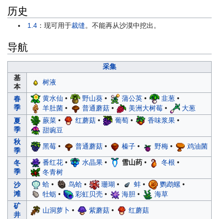
历史
1.4
：现可用于
裁缝
。不能再从沙漠中挖出。
导航
采集
基
树液
本
黄水仙
•
野山葵
•
蒲公英
•
韭葱
•
春
季
羊肚菌
•
普通蘑菇
•
美洲大树莓
•
大葱
蕨菜
•
红蘑菇
•
葡萄
•
香味浆果
•
夏
季
甜豌豆
秋
黑莓
•
普通蘑菇
•
榛子
•
野梅
•
鸡油菌
季
番红花
•
水晶果
•
雪山药
•
冬根
•
冬
季
冬青树
蛤
•
鸟蛤
•
珊瑚
•
蚌
•
鹦鹉螺
•
沙
滩
牡蛎
•
彩虹贝壳
•
海胆
•
海草
矿
山洞萝卜
•
紫蘑菇
•
红蘑菇
井