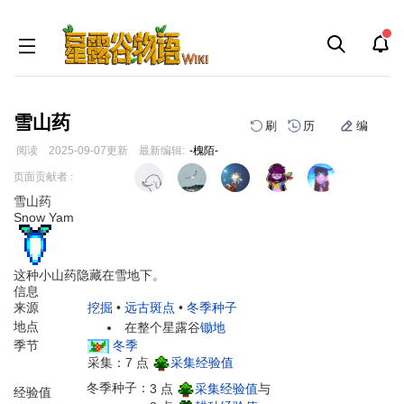
雪山药
刷
历
编
阅读
2025-09-07
更新
最新编辑:
-槐陌-
跳
跳
页面贡献者 :
到
到
雪山药
导
搜
Snow Yam
航
索
这种小山药隐藏在雪地下。
信息
来源
挖掘
•
远古斑点
•
冬季种子
地点
在整个星露谷
锄地
季节
冬季
采集：7 点
采集经验值
冬季种子：
3 点
采集经验值
与
经验值