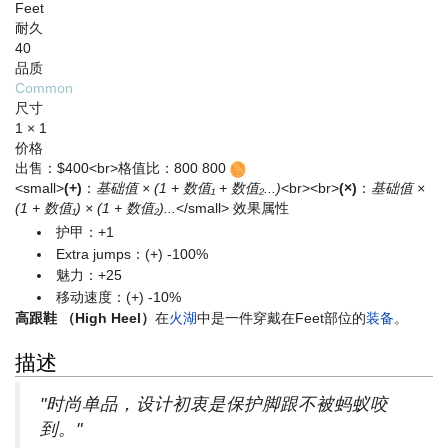
Feet
耐久
40
品质
Common
尺寸
1 × 1
价格
出售：$400<br>格值比：800
800
<small>
(+)
：
基础值 × (1 + 数值₁ + 数值₂...)
<br><br>
(×)
：
基础值 ×
(1 + 数值₁) × (1 + 数值₂)...
</small>
效果属性
护甲：+1
Extra jumps：(+) -100%
魅力：+25
移动速度：(+) -10%
高跟鞋 （High Heel）
在
火湖
中是一件穿戴在Feet部位的
装备
。
描述
"时尚单品，设计初衷是保护脚跟不被蚂蚁咬
到。"