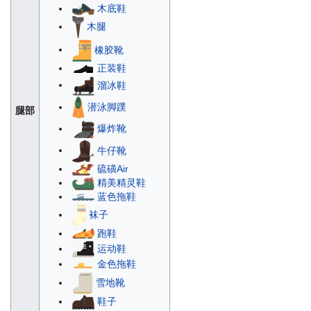
木底鞋
木腿
橡胶靴
正装鞋
溜冰鞋
潜泳脚蹼
腿部
爆炸靴
牛仔靴
硫磺Air
精美精灵鞋
蓝色拖鞋
袜子
跑鞋
运动鞋
金色拖鞋
雪地靴
鞋子