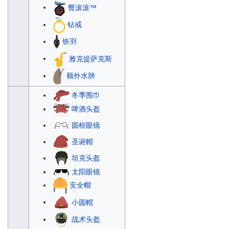
臀滚滚™
钻戒
铁羽
雅克提萨克斯
额外水肺
冬季围巾
啤酒头盔
圆框眼镜
圣诞帽
坦克头盔
太阳眼镜
安全帽
小圆帽
战术头盔