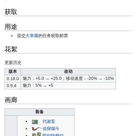
获取
用途
提交
大寒腿
的任务获取邮票
花絮
更新历史
版本
改动
魅力：+5.0 → +25.0；移动速度：-20% → -10%
0.18.0
魅力：5% → +5
0.9.4
画廊
装备
代谢泵
侦探烟斗
即刻除颤仪