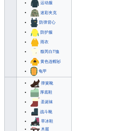
运动服
迷彩夹克
防弹背心
防护服
雨衣
馥芮白T恤
黄色连帽衫
龟甲
弹簧靴
厚底鞋
圣诞袜
战斗靴
旱冰鞋
木屐