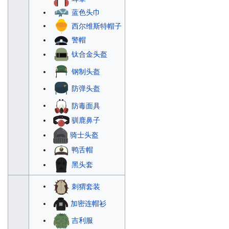
蓝色头巾
西尔维斯特帽子
警帽
钛合金头盔
钢制头盔
防弹头盔
防毒面具
驯鹿鼻子
骑士头盔
鸭舌帽
黑头套
刺猬套装
加密连帽衫
吉利服