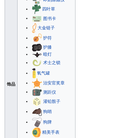
四叶草
图书卡
大金链子
护符
护膝
暗灯
术士之锁
氧气罐
治安官奖章
饰品
测距仪
灌铅骰子
狗哨
狗牌
精美手表