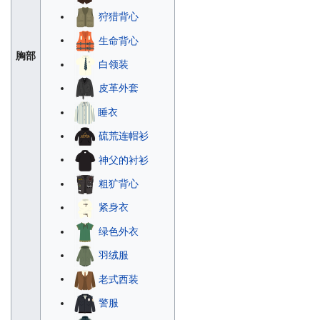
狩猎背心
生命背心
胸部
白领装
皮革外套
睡衣
硫荒连帽衫
神父的衬衫
粗犷背心
紧身衣
绿色外衣
羽绒服
老式西装
警服