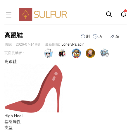
高跟鞋
刷
历
编
阅读
2026-07-14
更新
最新编辑:
LonelyPaladin
跳
跳
页面贡献者 :
到
到
高跟鞋
导
搜
航
索
High Heel
基础属性
类型