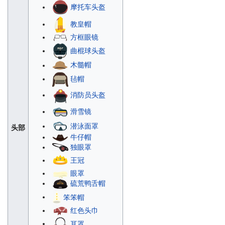
摩托车头盔
教皇帽
方框眼镜
曲棍球头盔
木髓帽
毡帽
消防员头盔
滑雪镜
潜泳面罩
头部
牛仔帽
独眼罩
王冠
眼罩
硫荒鸭舌帽
笨笨帽
红色头巾
耳罩