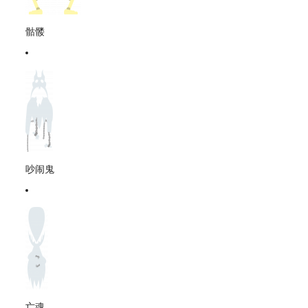
骷髅
吵闹鬼
亡魂