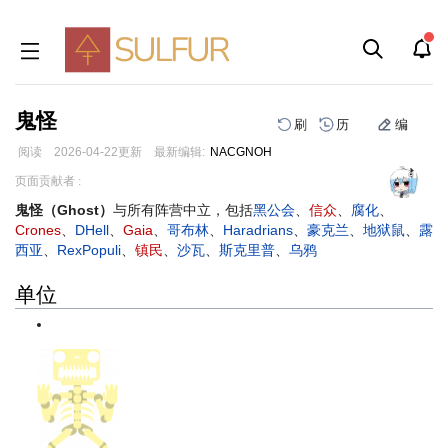
鬼怪
刷
历
编
阅读
2026-04-22
更新
最新编辑:
NACGNOH
跳
跳
页面贡献者 :
到
到
鬼怪（Ghost）
与所有阵营中立，包括
黑公会
、
信众
、
腐化
、
导
搜
Crones
、
DHell
、
Gaia
、
哥布林
、
Haradrians
、
豪克兰
、
地狱鼠
、
露
航
索
西亚
、
RexPopuli
、
镇民
、
沙瓦
、
斯克里普
、
乌鸦
单位