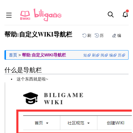
帮助:自定义WIKI导航栏
刷
历
编
跳
跳
首页
>
帮助:自定义WIKI导航栏
短
刷
阅
编
历
到
到
导
搜
什么是导航栏
航
索
这个东西就是啦~