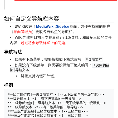
如何自定义导航栏内容
BWIKI改造了
MediaWiki:Sidebar
页面，方便有权限的用户
（
界面管理员
）更改各自站点的导航栏。
WIKI导航栏目前只支持最多7个1级导航，和最多三级的展开
内容。
超过将会导致样式上的问题
。
导航写法
如果有下级菜单，需要按照如下格式编写：
*导航文本
如果没有下级菜单，则需要按照如下格式编写：
*实际的链
接|导航文本
链接支持内链和外链。
样例
*
一级导航链接
|
一级导航文本
<!
--无下级菜单的一级导航--
>
*
一级导航文本
<!
--有下级菜单的一级导航--
>
**
二级导航链接
|
二级导航文本
<!
--无下级菜单的二级导航--
>
**
二级导航文本
<!
--有下级菜单的一级导航--
>
***
三级导航链接
|
三级导航文本
<!
--三级导航--
>
***
三级导航链接
|
三级导航文本
<!
--三级导航--
>