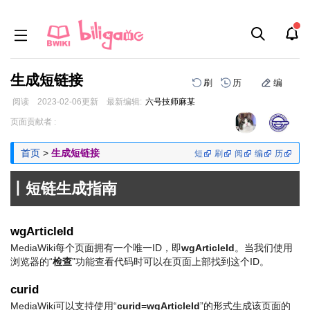
生成短链接
刷
历
编
阅读
2023-02-06
更新
最新编辑:
六号技师麻某
跳
跳
页面贡献者 :
到
到
导
搜
首页
>
生成短链接
短
刷
阅
编
历
航
索
丨短链生成指南
wgArticleId
MediaWiki每个页面拥有一个唯一ID，即
wgArticleId
。当我们使用
浏览器的“
检查
”功能查看代码时可以在页面上部找到这个ID。
curid
MediaWiki可以支持使用“
curid
=
wgArticleId
”的形式生成该页面的