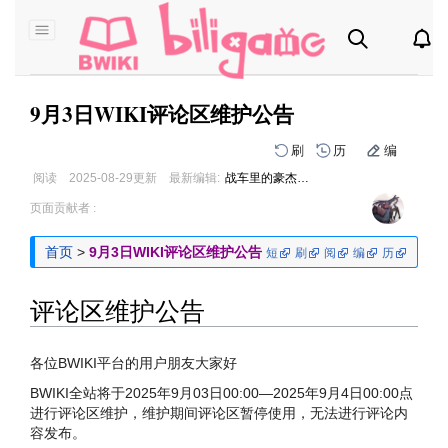
9月3日WIKI评论区维护公告
刷
历
编
阅读
2025-08-29
更新
最新编辑:
战车里的豪杰谢尔曼
跳
跳
页面贡献者 :
到
到
导
搜
首页
>
9月3日WIKI评论区维护公告
短
刷
阅
编
历
航
索
评论区维护公告
各位BWIKI平台的用户朋友大家好
BWIKI全站将于2025年9月03日00:00—2025年9月4日00:00点
进行评论区维护，维护期间评论区暂停使用，无法进行评论内
容发布。