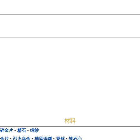
材料
•
碎金片
•
精石
•
绵纱
小金片
•
烈火乌金
•
神风玛瑙
•
蚕丝
•
铁石心