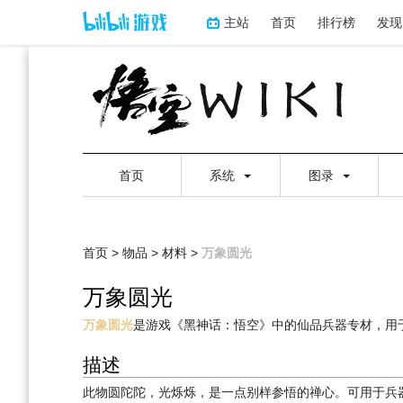
主站
首页
排行榜
发现
首页
系统
图录
首页
>
物品
>
材料
>
万象圆光
万象圆光
跳
跳
万象圆光
是游戏《黑神话：悟空》中的仙品兵器专材，用
到
到
描述
导
搜
航
索
此物圆陀陀，光烁烁，是一点别样参悟的禅心。可用于兵