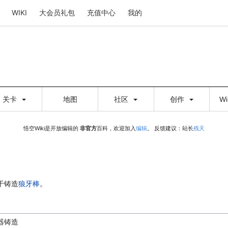
WIKI
大会员礼包
充值中心
我的
关卡
地图
社区
创作
W
悟空Wiki是开放编辑的
非官方
百科，欢迎加入
编辑
。 反馈建议：站长
残天
于铸造
狼牙棒
。
器铸造