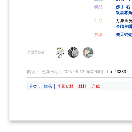
特品
佛手·右
银星雾
仙品
万象圆
金睛兽
神珍
先天锟
页面贡献者 :
阅读：
更新日期：
2025-08-12
最新编辑：
Lu_23333
分类
：
物品
兵器专材
材料
合成