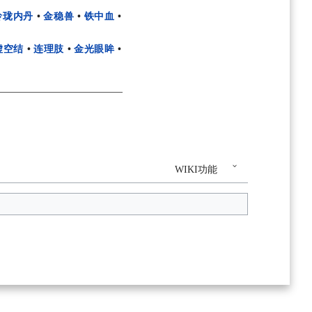
玲珑内丹
•
金稳兽
•
铁中血
•
虚空结
•
连理肢
•
金光眼眸
•
WIKI功能