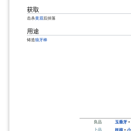
获取
击杀
黄眉
后掉落
用途
铸造
狼牙棒
良品
玉垂牙
上品
妖核
•