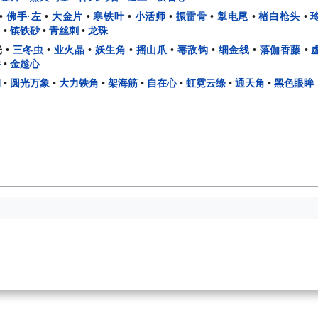
•
佛手·左
•
大金片
•
寒铁叶
•
小活师
•
振雷骨
•
掣电尾
•
楮白枪头
•
角
•
镔铁砂
•
青丝刺
•
龙珠
光
•
三冬虫
•
业火晶
•
妖生角
•
摇山爪
•
毒敌钩
•
细金线
•
落伽香藤
•
嚼
•
金趁心
钢
•
圆光万象
•
大力铁角
•
架海筋
•
自在心
•
虹霓云绦
•
通天角
•
黑色眼眸