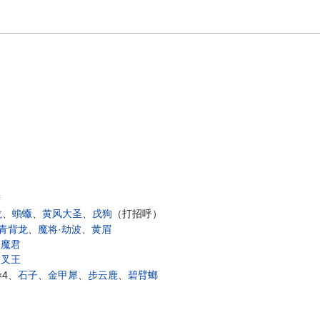
精
龙
、
蝜蝂
、
黄风大圣
、
戌狗
（打招呼）
青背龙
、
魔将·劫波
、
黄眉
眼魔君
夜叉王
×4、
石子
、
金甲犀
、
步云鹿
、
碧臂螂