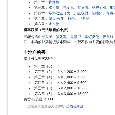
第二章：
骨悚然
第三章：
双刀僧
、
赤发鬼
、
监院僧
、
泥塑金刚
、
隼
第四章：
琴螂幼虫
（大）、
虫校尉
、
蛇捕头
、
青冉
第五章：
阴兵·火牛
、
行什
、
地罗刹
第六章：
水木兽
概率获得（无法刷新的小妖）
可能包括
山匪头子
、
狼刺客
、
鼠禁卫
、
掌灯狱使
、
夜叉奴
注：准确的掉落情况较难测试，一般不作为主要的获取途
土地庙购买
累计可以购买22个
第一章（0）
第二章（2）：2 × 1,200 = 2,400
第三章（4）：4 × 1,800 = 7,200
第四章（4）：4 × 2,400 = 9,600
第五章（6）：6 × 2,800 = 16,800
第六章（6）：6 × 3,000 = 18,000
共需
灵蕴54000。
土地庙其他商品另请参阅:
土地庙商品