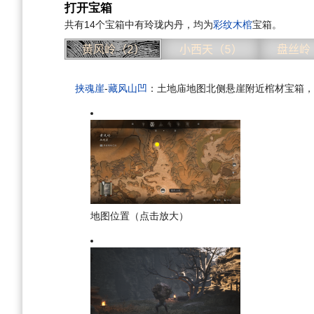
打开宝箱
共有14个宝箱中有玲珑内丹，均为
彩纹木棺
宝箱。
黄风岭（2）
小西天（5）
盘丝岭
挟魂崖
-
藏风山凹
：土地庙地图北侧悬崖附近棺材宝箱，
地图位置（点击放大）