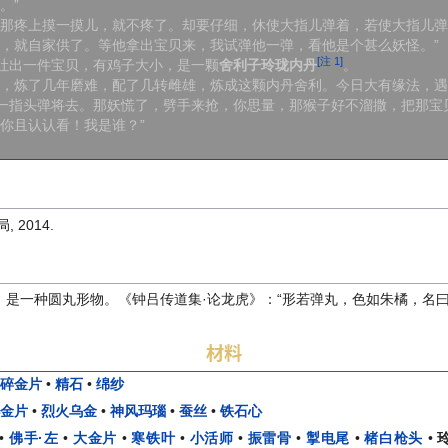
。”
你那疼上摸一摸儿，就不疼了。却要仔细，休使大指儿弹着，若使大指儿弹
法，就自家供了。等他拿出宝贝来，我试弹他一弹，看他是个甚么妖怪。”
[注 1]
吐出一件宝贝，有鸡子大小，是一颗
舍利子玲珑内丹
。
工，炼了几年磨难，配了几转雌雄，炼成这颗内丹舍利。今日大有缘法，遇
一指头弹将去。那妖慌了，劈手来抢，你思量，那猴子好不溜撒，把那宝
你且认认看！我是谁？”
 2014.
，是一种圆丸形物。《钟吕传道集·论龙虎》：“形若弹丸，色如朱橘，名
材料
•
碎金片
•
精石
•
绵纱
小金片
•
烈火乌金
•
神风玛瑙
•
蚕丝
•
铁石心
•
佛手·左
•
大金片
•
寒铁叶
•
小活师
•
振雷骨
•
掣电尾
•
楮白枪头
•