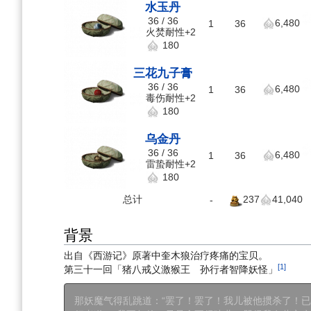
水玉丹
36 / 36
6,480
1
36
火焚耐性+2
180
三花九子膏
36 / 36
6,480
1
36
毒伤耐性+2
180
乌金丹
36 / 36
6,480
1
36
雷蛰耐性+2
180
237
总计
41,040
-
背景
出自《西游记》原著中奎木狼治疗疼痛的宝贝。
[1]
第三十一回「猪八戒义激猴王 孙行者智降妖怪」
那妖魔气得乱跳道：“罢了！罢了！我儿被他掼杀了！