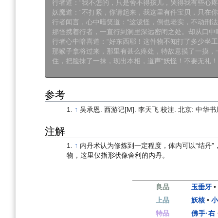
行者道：“我不怎的，只是舍不得孩儿，哭得我有些心疼
妖魔道：“不打紧，你请起来，我这里有件宝贝，只在
行者闻言，心中暗笑道：“这泼怪，倒也老实，不动刑
那怪携着行者，一直行到洞里深远密闭之处。却从口中
行者心中暗喜道：“好东西耶！这件物不知打了多少坐
那猴子拿将过来，那里有甚么疼处，特故意摸了一摸，
住，把脸抹了一抹，现出本相，道声“妖怪！不要无礼！
参考
↑
吴承恩. 西游记[M]. 李天飞 校注. 北京: 中华书局,
注解
↑
内丹术认为修炼到一定程度，体内可以“结丹”
物，这里仅指形状像舍利的内丹。
良品
玉垂牙
上品
妖核
•
特品
佛手·右