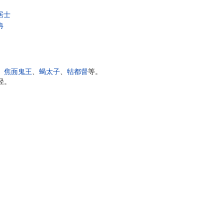
居士
冉
、
焦面鬼王
、
蝎太子
、
牯都督
等。
径。