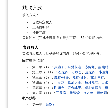
获取方式
获取方式：
击败特定敌人
土地庙购买
打开宝箱
每番轮回（完成全部任务）最少可获得 72 个玲珑内丹。
击败敌人
击败特定敌人可以获得玲珑内丹，部分小妖概率掉落。
固定获得（36）
第一章（4）：
灵虚子
、
金池长老
、
赤髯龙
、
黑熊
第二章（6+1）：
石先锋
、
石敢当
、
虎先锋
、
小骊
第三章（6）：
魔将·莲眼
、
魔将·妙音
、
亢金星君
、
第四章（4）：
小黄龙
、
毒敌大王
、
晦月魔君
、
百
第五章（4）：
阴阳鱼
、
赤金战车
、
璧水金睛兽
、
第六章（11）：
王灵官
、
跳浪蛟
、
水木兽
、
毒统领
概率获得
第一章：
蛇巡司