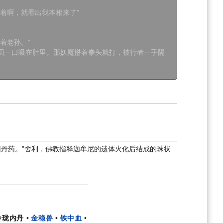
着啊，就看出我本相来了”
着老孙。”
贝一口吸在肚里。那妖魔揝着拳头就打，被行者一手隔
曰丹药。”舍利，佛教指释迦牟尼的遗体火化后结成的珠状
玲珑内丹
•
金稳兽
•
铁中血
•