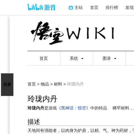
主站
首页
排行榜
发现
首页
系统
图录
首页
>
物品
>
材料
>
玲珑内丹
目录
玲珑内丹
跳
跳
玲珑内丹
是游戏《
黑神话：悟空
》中的特品
稀罕材料，
到
到
描述
导
搜
航
索
天地间有强能者，以肉身为炉鼎，以精、气、神为药材，