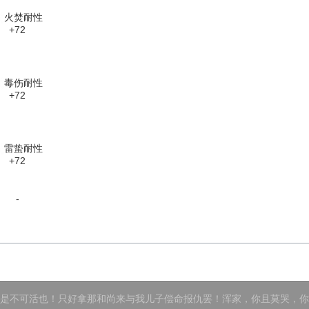
火焚耐性
+72
毒伤耐性
+72
雷蛰耐性
+72
-
已是不可活也！只好拿那和尚来与我儿子偿命报仇罢！浑家，你且莫哭，你