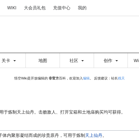
WIKI
大会员礼包
充值中心
我的
关卡
地图
社区
创作
W
悟空Wiki是开放编辑的
非官方
百科，欢迎加入
编辑
。 反馈建议：站长
残天
用于炼制天上仙丹。击败敌人、打开宝箱和土地庙购买均可获得。
于体内聚形凝结而成的珍贵原丹，可用于炼制
天上仙丹
。