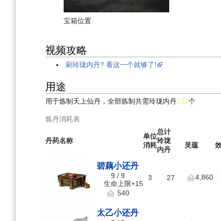
宝箱位置
视频攻略
刷玲珑内丹? 看这一个就够了!
用途
用于炼制天上仙丹，全部炼制共需玲珑内丹
237
个
炼丹消耗表
总计
单位
丹药名称
玲珑
消耗
灵蕴
内丹
碧藕小还丹
9 / 9
4,860
3
27
生命上限+15
540
太乙小还丹