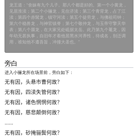
龙王道：“舍妹有九个儿子。那八个都是好的。第一个小黄龙，
见居淮渎；第二个小骊龙，见住济渎；第三个青背龙，占了江
渎；第四个赤髯龙，镇守河渎；第五个徒劳龙，与佛祖司钟；
第六个稳兽龙，与神官镇脊；第七个敬仲龙，与玉帝守擎天华
表；第八个蜃龙，在大家兄处砥据太岳。此乃第九个鼍龙，因
年幼无甚执事，自旧年才着他居黑水河养性，待成名，别迁调
用，谁知他不遵吾旨，冲撞大圣也。”
旁白
进入小骊龙所在场景前，旁白如下：
无有因，头悬市曹何故？
无有因，四渎失管何故？
无有因，诸色惘惘何故？
无有因，慈悲颠倒何故？
……
无有因，砂掩骊鬓何故？