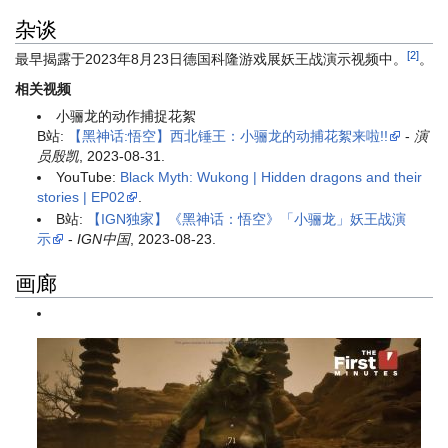
杂谈
[2]
最早揭露于2023年8月23日德国科隆游戏展妖王战演示视频中。
。
相关视频
小骊龙的动作捕捉花絮
B站:
【黑神话:悟空】西北锤王：小骊龙的动捕花絮来啦!!
-
演
员殷凯
, 2023-08-31.
YouTube:
Black Myth: Wukong | Hidden dragons and their
stories | EP02
.
B站:
【IGN独家】《黑神话：悟空》「小骊龙」妖王战演
示
-
IGN中国
, 2023-08-23.
画廊