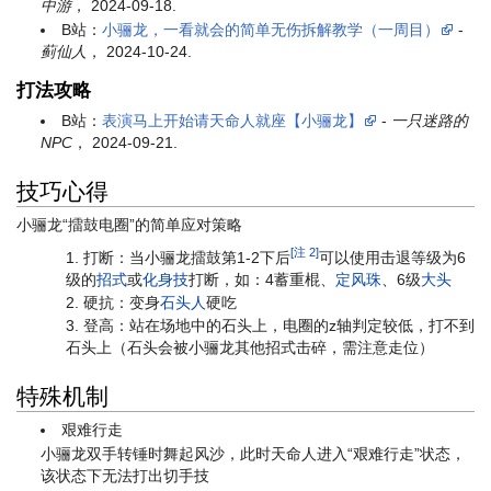
中游
， 2024-09-18.
B站：
小骊龙，一看就会的简单无伤拆解教学（一周目）
-
蓟仙人
， 2024-10-24.
打法攻略
B站：
表演马上开始请天命人就座【小骊龙】
-
一只迷路的
NPC
， 2024-09-21.
技巧心得
小骊龙“擂鼓电圈”的简单应对策略
[注 2]
打断：当小骊龙擂鼓第1-2下后
可以使用击退等级为6
级的
招式
或
化身技
打断，如：4蓄重棍、
定风珠
、6级
大头
硬抗：变身
石头人
硬吃
登高：站在场地中的石头上，电圈的z轴判定较低，打不到
石头上（石头会被小骊龙其他招式击碎，需注意走位）
特殊机制
艰难行走
小骊龙双手转锤时舞起风沙，此时天命人进入“艰难行走”状态，
该状态下无法打出切手技