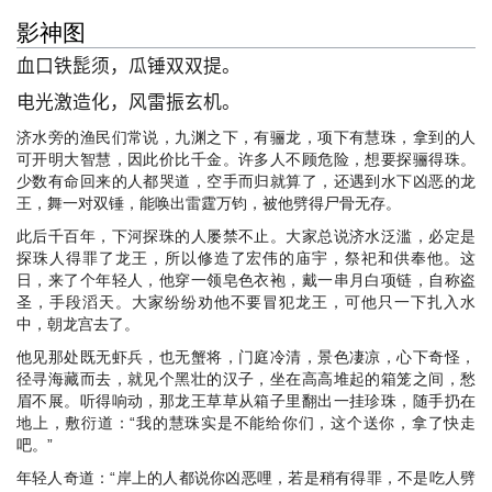
影神图
血口铁髭须，瓜锤双双提。
电光激造化，风雷振玄机。
济水旁的渔民们常说，九渊之下，有骊龙，项下有慧珠，拿到的人
可开明大智慧，因此价比千金。许多人不顾危险，想要探骊得珠。
少数有命回来的人都哭道，空手而归就算了，还遇到水下凶恶的龙
王，舞一对双锤，能唤出雷霆万钧，被他劈得尸骨无存。
此后千百年，下河探珠的人屡禁不止。大家总说济水泛滥，必定是
探珠人得罪了龙王，所以修造了宏伟的庙宇，祭祀和供奉他。这
日，来了个年轻人，他穿一领皂色衣袍，戴一串月白项链，自称盗
圣，手段滔天。大家纷纷劝他不要冒犯龙王，可他只一下扎入水
中，朝龙宫去了。
他见那处既无虾兵，也无蟹将，门庭冷清，景色凄凉，心下奇怪，
径寻海藏而去，就见个黑壮的汉子，坐在高高堆起的箱笼之间，愁
眉不展。听得响动，那龙王草草从箱子里翻出一挂珍珠，随手扔在
地上，敷衍道：“我的慧珠实是不能给你们，这个送你，拿了快走
吧。”
年轻人奇道：“岸上的人都说你凶恶哩，若是稍有得罪，不是吃人劈