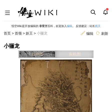
悟空Wiki是开放编辑的
非官方
百科，欢迎加入
编辑
。 反馈建议：站长
残天
首页
>
首领
>
妖王
>
小骊龙
编辑
刷新
小骊龙
跳
跳
影神图
实机图
到
到
导
搜
航
索