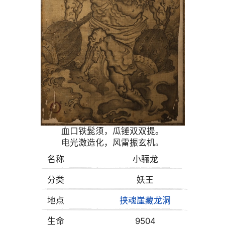
血口铁髭须，瓜锤双双提。
电光激造化，风雷振玄机。
名称
小骊龙
分类
妖王
地点
挟魂崖
藏龙洞
生命
9504