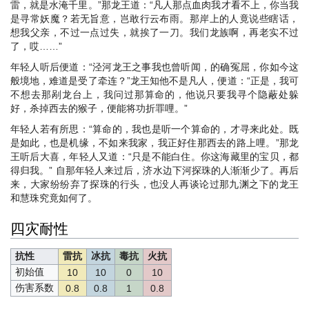
雷，就是水淹千里。”那龙王道：“凡人那点血肉我才看不上，你当我
是寻常妖魔？若无旨意，岂敢行云布雨。那岸上的人竟说些瞎话，
想我父亲，不过一点过失，就挨了一刀。我们龙族啊，再老实不过
了，哎……”
年轻人听后便道：“泾河龙王之事我也曾听闻，的确冤屈，你如今这
般境地，难道是受了牵连？”龙王知他不是凡人，便道：“正是，我可
不想去那剐龙台上，我问过那算命的，他说只要我寻个隐蔽处躲
好，杀掉西去的猴子，便能将功折罪哩。”
年轻人若有所思：“算命的，我也是听一个算命的，才寻来此处。既
是如此，也是机缘，不如来我家，我正好住那西去的路上哩。”那龙
王听后大喜，年轻人又道：“只是不能白住。你这海藏里的宝贝，都
得归我。” 自那年轻人来过后，济水边下河探珠的人渐渐少了。再后
来，大家纷纷弃了探珠的行头，也没人再谈论过那九渊之下的龙王
和慧珠究竟如何了。
四灾耐性
抗性
雷抗
冰抗
毒抗
火抗
初始值
10
10
0
10
伤害系数
0.8
0.8
1
0.8