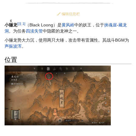
编辑信息栏
lí
[注 1]
小
骊
龙
（Black Loong）是
黄风岭
中的妖王，位于
挟魂崖
-
藏龙
洞
。为任务
四渎失管
中隐匿的龙神之一。
小骊龙势大力沉，使用两只大锤，攻击带有雷属性。其战斗BGM为
声振波浑
。
位置