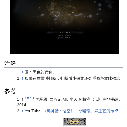
注释
↑
骊：黑色的代称。
↑
如果在喷雷时打断，打断后小骊龙还会重修释放此招式
参考
1.0
1.1
↑
吴承恩. 西游记[M]. 李天飞 校注. 北京: 中华书局,
2014.
↑
YouTube:
《黑神話：悟空》「小驪龍」妖王戰演示
.
小妖
头目
妖王
人物