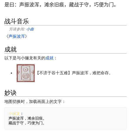
是曰：声振波浑，滩余旧痕，藏战于守，巧便为门。
战斗音乐
另请参阅:
小曲
《
声振波浑
》
成就
以下是与小骊龙有关的
成就
：
【不济于谷十五难】声振波浑，难把命存。
妙诀
地图切换时，加载画面上的文字：
小骊龙
：
声振波浑，滩余旧痕。