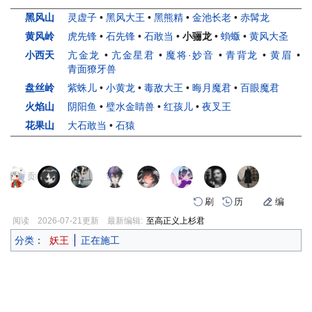
黑风山
灵虚子
•
黑风大王
•
黑熊精
•
金池长老
•
赤髯龙
黄风岭
虎先锋
•
石先锋
•
石敢当
•
小骊龙
•
蝜蝂
•
黄风大圣
小西天
亢金龙
•
亢金星君
•
魔将·妙音
•
青背龙
•
黄眉
•
青面獠牙兽
盘丝岭
紫蛛儿
•
小黄龙
•
毒敌大王
•
晦月魔君
•
百眼魔君
火焰山
阴阳鱼
•
璧水金睛兽
•
红孩儿
•
夜叉王
花果山
大石敢当
•
石猿
页面贡献者 :
刷
历
编
阅读
2026-07-21
更新
最新编辑:
至高正义上杉君
分类
：
妖王
正在施工