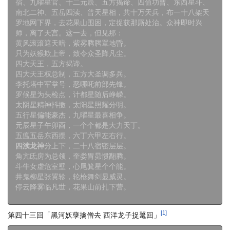
宿、九曜星官、十二元辰、五方揭谛、四值功曹、东西星斗、
南北二神、五岳四渎、普天星相，共十万天兵，布一十八架天
罗地网下界，去花果山围困，定捉获那厮处治。众神即时兴
师，离了天宫。这一去，但见那：
黄风滚滚遮天暗，紫雾腾腾罩地昏。
只为妖猴欺上帝，致令众圣降凡尘。
四大天王，五方揭谛。
四大天王权总制，五方大圣调多兵。
李托塔中军掌号，恶哪吒前部先锋。
罗候星为头检点，计都星随后峥嵘。
太阴星精神抖擞，太阳星照耀分明。
五行星偏能豪杰，九曜星最喜相争。
元辰星子午卯酉，一个个都是大力天丁。
五瘟五岳东西摆，六丁六甲左右行。
四渎龙神
分上下，二十八宿密层层。
角亢氐房为总领，奎娄胃昴惯翻腾。
斗牛女虚危室壁，心尾箕星个个能。
井鬼柳星张翼轸，轮枪舞剑显威灵。
停云降雾临凡世，花果山前扎下营。
[1]
第四十三回「黑河妖孽擒僧去 西洋龙子捉鼍回」