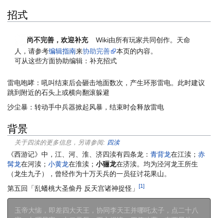
招式
尚不完善，欢迎补充
Wiki由所有玩家共同创作。
天命
人
，请参考
编辑指南
来
协助完善
本页的内容。
可从这些方面协助编辑：补充招式
雷电咆哮：吼叫结束后会砸击地面数次，产生环形雷电。此时建议
跳到附近的石头上或横向翻滚躲避
沙尘暴：转动手中兵器掀起风暴，结束时会释放雷电
背景
关于四渎的更多信息，另请参阅:
四渎
《西游记》中，江、河、淮、济四渎有四条龙：
青背龙
在江渎；
赤
髯龙
在河渎；
小黄龙
在淮渎；
小骊龙
在济渎。均为泾河龙王所生
（龙生九子），曾经作为十万天兵的一员征讨花果山。
[1]
第五回「乱蟠桃大圣偷丹 反天宫诸神捉怪」
玉帝大恼，即差四大天王，协同李天王并哪吒太子，点二十八