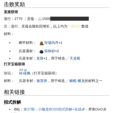
击败奖励
直接获得
道行：2770 ；灵蕴：
1566
（有浮动，1566-1613）
注：道行、灵蕴会随轮回增长，以上均为
一番轮回
数值
材料：
稀罕材料：
玲珑内丹
×1
兵器通材：
镔铁砂
×2
兵器专材：
龙珠
×1，用于铸造
天龙棍
打开宝箱获得
chē qú
珍玩：
砗磲
佩
（打开宝箱获得）
材料：
兵器专材：
振雷骨
，用于铸造
鳞棍·蟠龙
的材料之一
相关链接
招式拆解
B站：
第37期：小骊龙BOSS招式拆解+实战
-
带鱼OoO水