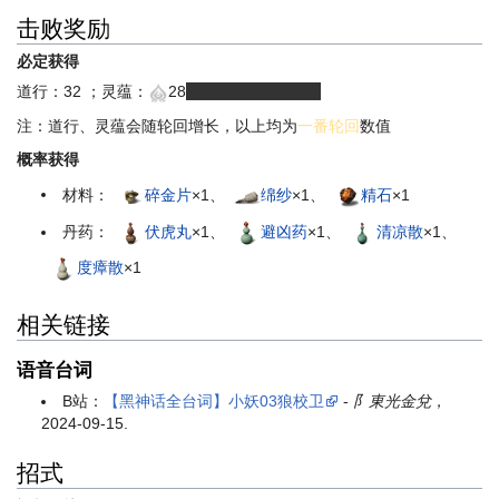
击败奖励
必定获得
道行：32 ；灵蕴：
28
（有浮动，28-29）
注：道行、灵蕴会随轮回增长，以上均为
一番轮回
数值
概率获得
材料：
碎金片
×1、
绵纱
×1、
精石
×1
丹药：
伏虎丸
×1、
避凶药
×1、
清凉散
×1、
度瘴散
×1
相关链接
语音台词
B站：
【黑神话全台词】小妖03狼校卫
-
阝東光金兌
，
2024-09-15.
招式