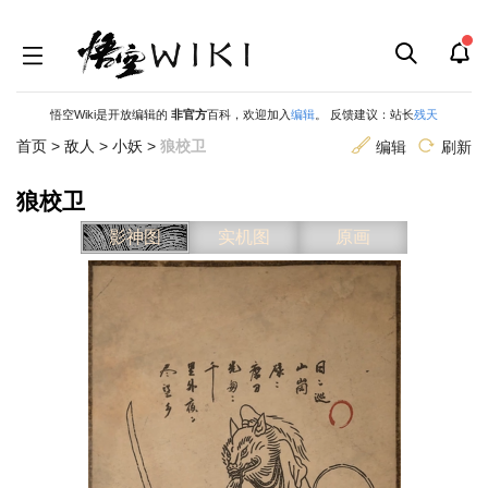
悟空Wiki是开放编辑的
非官方
百科，欢迎加入
编辑
。 反馈建议：站长
残天
首页
>
敌人
>
小妖
>
狼校卫
编辑
刷新
狼校卫
跳
跳
影神图
实机图
原画
到
到
导
搜
航
索