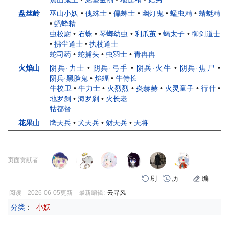
盘丝岭
巫山小妖
•
傀蛛士
•
儡蜱士
•
幽灯鬼
•
蜢虫精
•
蜻蜓精
•
蚂蜂精
虫校尉
•
石蛛
•
琴螂幼虫
•
利爪茧
•
蝎太子
•
御剑道士
•
拂尘道士
•
执杖道士
蛇司药
•
蛇捕头
•
虫羽士
•
青冉冉
火焰山
阴兵·力士
•
阴兵·弓手
•
阴兵·火牛
•
阴兵·焦尸
•
阴兵·黑脸鬼
•
焰蝠
•
牛侍长
牛校卫
•
牛力士
•
火烈烈
•
炎赫赫
•
火灵童子
•
行什
•
地罗刹
•
海罗刹
•
火长老
牯都督
花果山
鹰天兵
•
犬天兵
•
豺天兵
•
天将
页面贡献者 :
刷
历
编
阅读
2026-06-05
更新
最新编辑:
云寻风
分类
：
小妖