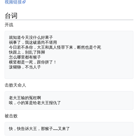
视频链接
台词
开战
就知道今天没什么好果子

祸事了，我这破盾尚不堪用

今日若不杀你，大王和真人怪罪下来，断然也是个死

快跟上，别乱了阵脚

怎么哪里都有猴子

横竖都是一死，跟你拼了！

泼猢狲，不当人子

击败天命人
老大王输的冤枉啊

被击败