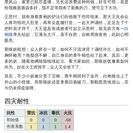
黑风山，家里已耗尽盘缠，兄长还浪费这种闲钱，好生可惜，若是
给我换面盾该多好，指不定等我有了新换的刀，便可立下大功。
正思忖，就有身着黄袍的护法们向他散下些符纸来。那大王先命众
人将符纸吃入肚里，再率众盘腿打坐，一起大声诵经，足足念了个
把时辰才停下。大王提及有成效者可起立示意时，就见前方有一
白
袍狼
率先站起，它满头大汗，喜不自胜，自称周身发热，此刻心明
眼亮。
那狼妖暗想：众人挤在一室，如何不汗流浃背？诵经许久，如何不
胸怀敞亮？他疑惑不解，自己身后的青牛精也站了起来。其后，更
多的妖，随着他俩陆陆续续起立。看大家如此，那狼妖犹豫着如何
作为，好在大王挥挥手，众人又全坐下了。
其后，不少小妖被分赏了宝物，青牛精得到了金丹，白袍狼当上了
外山的小统领。而那狼妖还是拿着旧盾破刀，勤勤恳恳地巡山，至
今仍未得提拔哩。
四灾耐性
抗性
雷抗
冰抗
毒抗
火抗
初始值
0
0
0
-58
伤害系数
1
1
1
1.4