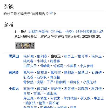
杂谈
[1]
狼校卫最初曝光于“首部预告片
”中。
参考
↑
B站:
游戏科学新作《黑神话：悟空》13分钟实机演示
从1分56秒开始 -
黑神话悟空
, 2020-08-20.
(开发商官方账号)
小妖
头目
妖王
人物
黑风山
狼斥候
•
狼剑客
•
狼校卫
•
狼力士
•
狼弓手
•
狼侍卫
•
狼刺客
•
小呱呱
•
鸦香客
山匪头子
•
骨嶙峋
•
蛇巡司
•
小菌君
•
小人参精
黄风岭
鼠弩手
•
鼠校卫
•
鼠司空
•
鼠都尉
•
鼠禁卫
•
石磷磷
•
石苍苍
•
石双双
•
骨灵精
骨悚然
•
疾蝠
•
干尸
•
鼬侍郎
•
狸侍长
•
小灵芝精
小西天
支应僧
•
戒刀僧
•
提炉僧
•
迎客僧
•
监院僧
•
双刀僧
•
青蝠
•
雪僵尸
•
巡山鬼
穿云鬼
•
冻饿鬼
•
赤发鬼
•
掌灯狱使
•
夜叉奴
•
隼居士
•
狼护法
•
鳖宝
•
雷长老
焦面鬼王
•
泥塑金刚
•
地莲精
•
菇男