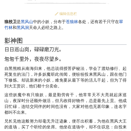
编辑信息栏
狼校卫
是
黑风山
中的小妖，分布于
苍狼林
各处，还有若干只守在
翠
竹林
和
黑风洞
天命人必经之路上。
影神图
日日巡山岗，碌碌磨刀光。
匆匆千里外，夜夜尽望乡。
自黑熊精从南海归来，他总说得授菩萨秘法，学会了渡劫修行、起
死复生的法门，许多妖魔听此传闻，便纷纷投来黑风山，跟在他门
下修炼。却说新来的小妖，难免要从最下等的活儿干起，但为了得
到大王赏识，他们都十分卖命。
这些妖魔中有只狼妖，最是勤劳肯干，他常常天不大亮就起床巡
山，夜深时分还额外做活，但凡收得好物件，总是最先上贡。他成
日忙碌，连结交同伴的时间也没有，大家对他也无甚印象，连名字
都叫不出来。
兄长见他这般努力却毫无升迁迹象，便尽出积蓄，为他在黑风大王
的道场，买了个听经的坐席。他坐在道场中，却不住叹息：自投来