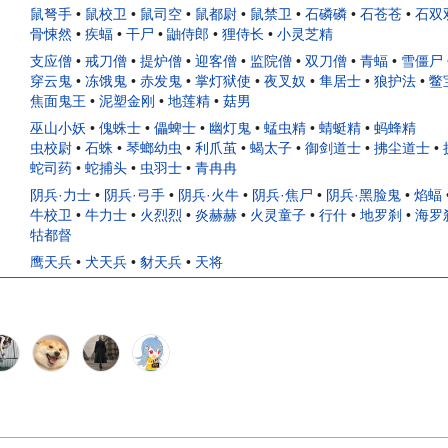
鼠弩手
•
鼠校卫
•
鼠司空
•
鼠都尉
•
鼠禁卫
•
石磷磷
•
石苍苍
•
石双
骨悚然
•
疾蝠
•
干尸
•
鼬侍郎
•
狸侍长
•
小灵芝精
支应僧
•
戒刀僧
•
提炉僧
•
迎客僧
•
监院僧
•
双刀僧
•
青蝠
•
雪僵尸
穿云鬼
•
冻饿鬼
•
赤发鬼
•
掌灯狱使
•
夜叉奴
•
隼居士
•
狼护法
•
鳖
焦面鬼王
•
泥塑金刚
•
地莲精
•
菇男
巫山小妖
•
傀蛛士
•
儡蜱士
•
幽灯鬼
•
蜢虫精
•
蜻蜓精
•
蚂蜂精
虫校尉
•
石蛛
•
琴螂幼虫
•
利爪茧
•
蝎太子
•
御剑道士
•
拂尘道士
•
蛇司药
•
蛇捕头
•
虫羽士
•
青冉冉
阴兵·力士
•
阴兵·弓手
•
阴兵·火牛
•
阴兵·焦尸
•
阴兵·黑脸鬼
•
焰蝠
牛校卫
•
牛力士
•
火烈烈
•
炎赫赫
•
火灵童子
•
行什
•
地罗刹
•
海罗
牯都督
鹰天兵
•
犬天兵
•
豺天兵
•
天将