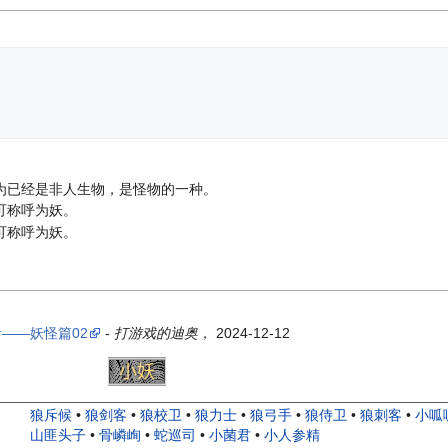
。
为已经是非人生物，是怪物的一种。
可称呼为妖。
可称呼为妖。
——妖怪篇02
-
打游戏的迪奥
， 2024-12-12
小妖
头目
妖王
人物
狼斥候
•
狼剑客
•
狼校卫
•
狼力士
•
狼弓手
•
狼侍卫
•
狼刺客
•
小呱
山匪头子
•
骨嶙峋
•
蛇巡司
•
小菌君
•
小人参精