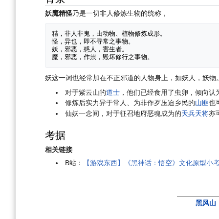
妖魔精怪
乃是一切非人修炼生物的统称，
精，非人非鬼，由动物、植物修炼成形。

怪，异也，即不寻常之事物。

妖，邪恶，惑人，害生者。

妖这一词也经常加在不正邪道的人物身上，如妖人，妖物
对于紫云山的
道士
，他们已经食用了虫卵，倾向认
修炼后实力异于常人、为非作歹压迫乡民的
山匪
也
仙妖一念间，对于征召地府恶魂成为的
天兵
天将
亦
考据
相关链接
B站：
【游戏东西】《黑神话：悟空》文化原型小考
黑风山