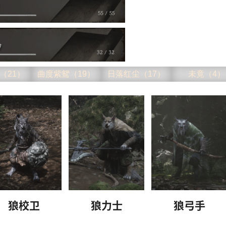
（21）
曲度紫鸳（19）
日落红尘（17）
未竟（4）
狼校卫
狼力士
狼弓手