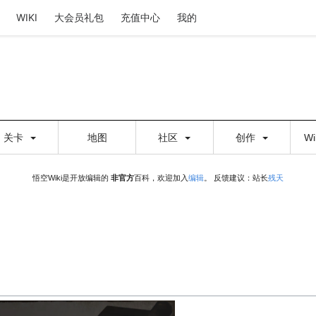
WIKI
大会员礼包
充值中心
我的
关卡
地图
社区
创作
W
悟空Wiki是开放编辑的
非官方
百科，欢迎加入
编辑
。 反馈建议：站长
残天