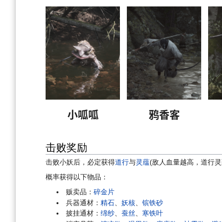
小呱呱
鸦香客
击败奖励
击败小妖后，必定获得
道行
与
灵蕴
(敌人血量越高，道行灵
概率获得以下物品：
贩卖品：
碎金片
兵器通材：
精石
、
妖核
、
镔铁砂
披挂通材：
绵纱
、
蚕丝
、
寒铁叶