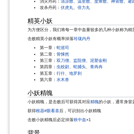
消灾丹药：
清凉散
、
温里散
、
度瘴散
、
神霄散
、
避
攻杀丹药：
伏虎丸
、
倍力丸
精英小妖
为方便区分，我们将每一章中血量较多的几种小妖称为精
击败精英小妖有概率掉落
玲珑内丹
第一章：
蛇巡司
第二章：
骨悚然
第三章：
双刀僧
、
监院僧
、
泥塑金刚
第四章：
虫校尉
、
蛇捕头
、
青冉冉
第五章：
行什
、
地罗刹
第六章：
水木兽
小妖精魄
小妖精魄，是击败后可获得其对应
精魄
的小妖，通常身冒
获得
根器#眼看喜
后，可识别出小妖精魄
击败小妖精魄后必定掉落
铁中血
×1
背景