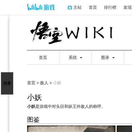
主站
首页
排行榜
发现
首页
系统
图录
首页
>
敌人
>
小妖
目录
小妖
跳
跳
小妖
是游戏中对头目和妖王外敌人的称呼。
到
到
图鉴
导
搜
航
索