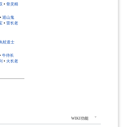
双
•
骨灵精
•
巡山鬼
宝
•
雷长老
执杖道士
•
牛侍长
刹
•
火长老
WIKI功能