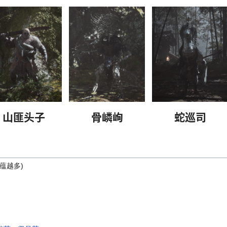
山匪头子
骨嶙峋
蛇巡司
蕴越多)