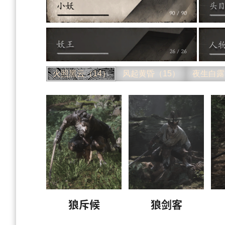
火照黑云（14）
风起黄昏（15）
夜生白露
狼斥候
狼剑客