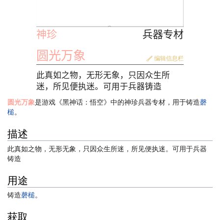
神珍
兵器专材
圆光万象
编辑信息栏
此真如之物，无形无象，只因众生所
迷，所见便执迷。可用于兵器铸造
圆光万象
是游戏《黑神话：悟空》中的神珍兵器专材，用于铸造
磬
槌
。
描述
此真如之物，无形无象，只因众生所迷，所见便执迷。可用于兵器
铸造
用途
铸造
磬槌
。
获取