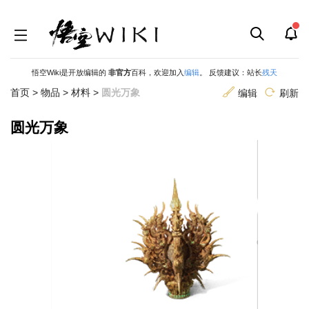
悟空Wiki是开放编辑的
非官方
百科，欢迎加入
编辑
。 反馈建议：站长
残天
首页
>
物品
>
材料
>
圆光万象
编辑
刷新
圆光万象
跳
跳
到
到
导
搜
航
索