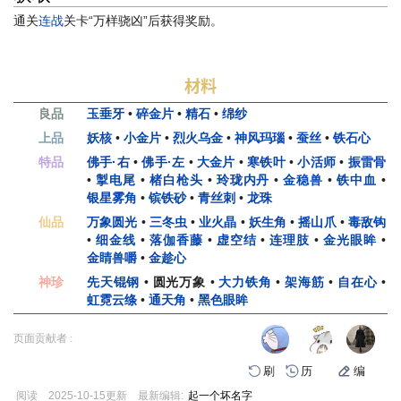
通关
连战
关卡“万样骁凶”后获得奖励。
材料
良品
玉垂牙
•
碎金片
•
精石
•
绵纱
上品
妖核
•
小金片
•
烈火乌金
•
神风玛瑙
•
蚕丝
•
铁石心
特品
佛手·右
•
佛手·左
•
大金片
•
寒铁叶
•
小活师
•
振雷骨
•
掣电尾
•
楮白枪头
•
玲珑内丹
•
金稳兽
•
铁中血
•
银星雾角
•
镔铁砂
•
青丝刺
•
龙珠
仙品
万象圆光
•
三冬虫
•
业火晶
•
妖生角
•
摇山爪
•
毒敌钩
•
细金线
•
落伽香藤
•
虚空结
•
连理肢
•
金光眼眸
•
金睛兽嚼
•
金趁心
神珍
先天锟钢
•
圆光万象
•
大力铁角
•
架海筋
•
自在心
•
虹霓云绦
•
通天角
•
黑色眼眸
页面贡献者 :
刷
历
编
阅读
2025-10-15
更新
最新编辑:
起一个坏名字