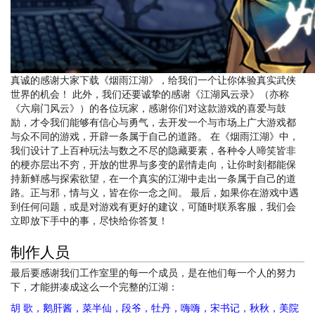
真诚的感谢大家下载《烟雨江湖》，给我们一个让你体验真实武侠
世界的机会！ 此外，我们还要诚挚的感谢《江湖风云录》（亦称
《六扇门风云》）的各位玩家，感谢你们对这款游戏的喜爱与鼓
励，才令我们能够有信心与勇气，去开发一个与市场上广大游戏都
与众不同的游戏，开辟一条属于自己的道路。 在《烟雨江湖》中，
我们设计了上百种玩法与数之不尽的隐藏要素，各种令人啼笑皆非
的梗亦层出不穷，开放的世界与多变的剧情走向，让你时刻都能保
持新鲜感与探索欲望，在一个真实的江湖中走出一条属于自己的道
路。正与邪，情与义，皆在你一念之间。 最后，如果你在游戏中遇
到任何问题，或是对游戏有更好的建议，可随时联系客服，我们会
立即放下手中的事，尽快给你答复！
制作人员
最后要感谢我们工作室里的每一个成员，是在他们每一个人的努力
下，才能拼凑成这么一个完整的江湖：
胡 歌，鹅肝酱，菜半仙，段爷，牡丹，嗨嗨，宋书记，秋秋，美院