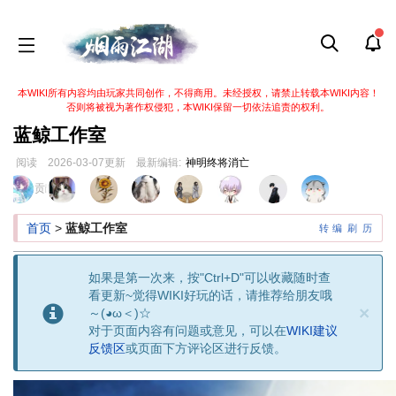
本WIKI所有内容均由玩家共同创作，不得商用。未经授权，请禁止转载本WIKI内容！
否则将被视为著作权侵犯，本WIKI保留一切依法追责的权利。
蓝鲸工作室
阅读
2026-03-07
更新
最新编辑:
神明终将消亡
跳
跳
页面贡献者 :
到
到
导
搜
首页
>
蓝鲸工作室
转
编
刷
历
航
索
如果是第一次来，按"Ctrl+D"可以收藏随时查
看更新~觉得WIKI好玩的话，请推荐给朋友哦
×
～(◕ω＜)☆
对于页面内容有问题或意见，可以在
WIKI建议
反馈区
或页面下方评论区进行反馈。