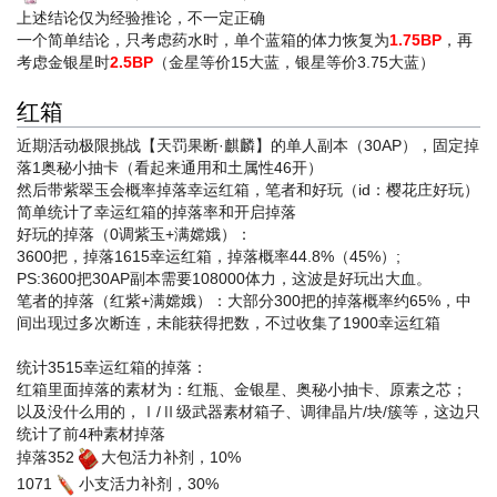
上述结论仅为经验推论，不一定正确
一个简单结论，只考虑药水时，单个蓝箱的体力恢复为
1.75BP
，再
考虑金银星时
2.5BP
（金星等价15大蓝，银星等价3.75大蓝）
红箱
近期活动极限挑战【天罚果断·麒麟】的单人副本（30AP），固定掉
落1奥秘小抽卡（看起来通用和土属性46开）
然后带紫翠玉会概率掉落幸运红箱，笔者和好玩（id：樱花庄好玩）
简单统计了幸运红箱的掉落率和开启掉落
好玩的掉落（0调紫玉+满嫦娥）：
3600把，掉落1615幸运红箱，掉落概率44.8%（45%）;
PS:3600把30AP副本需要108000体力，这波是好玩出大血。
笔者的掉落（红紫+满嫦娥）：大部分300把的掉落概率约65%，中
间出现过多次断连，未能获得把数，不过收集了1900幸运红箱
统计3515幸运红箱的掉落：
红箱里面掉落的素材为：红瓶、金银星、奥秘小抽卡、原素之芯；
以及没什么用的，Ⅰ/Ⅱ级武器素材箱子、调律晶片/块/簇等，这边只
统计了前4种素材掉落
掉落352
大包活力补剂，10%
1071
小支活力补剂，30%