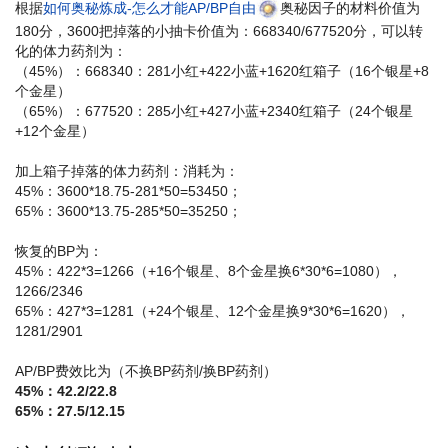
根据
如何奥秘炼成-怎么才能AP/BP自由
奥秘因子的材料价值为
180分，3600把掉落的小抽卡价值为：668340/677520分，可以转
化的体力药剂为：
（45%）：668340：281小红+422小蓝+1620红箱子（16个银星+8
个金星）
（65%）：677520：285小红+427小蓝+2340红箱子（24个银星
+12个金星）
加上箱子掉落的体力药剂：消耗为：
45%：3600*18.75-281*50=53450；
65%：3600*13.75-285*50=35250；
恢复的BP为：
45%：422*3=1266（+16个银星、8个金星换6*30*6=1080），
1266/2346
65%：427*3=1281（+24个银星、12个金星换9*30*6=1620），
1281/2901
AP/BP费效比为（不换BP药剂/换BP药剂）
45%：42.2/22.8
65%：27.5/12.15