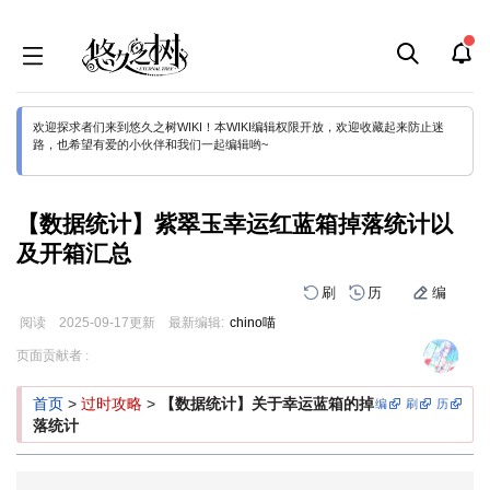
欢迎探求者们来到悠久之树WIKI！本WIKI编辑权限开放，欢迎收藏起来防止迷
路，也希望有爱的小伙伴和我们一起编辑哟~
【数据统计】紫翠玉幸运红蓝箱掉落统计以
及开箱汇总
刷
历
编
阅读
2025-09-17
更新
最新编辑:
chino喵
跳
跳
页面贡献者 :
到
到
导
搜
首页
>
过时攻略
>
【数据统计】关于幸运蓝箱的掉
编
刷
历
航
索
落统计