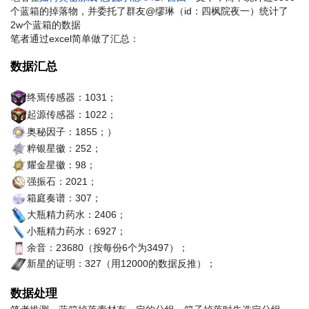
个蓝箱的掉落物，并委托了群友@缪琳（id：四枫院夜一）统计了
2w个蓝箱的数据
笔者通过excel简单做了汇总：
数据汇总
终焉传感器：1031；
起源传感器：1022；
奥秘因子：1855；）
粹银星徽：252；
耀金星徽：98；
强振石：2021；
箱庭奏谱：307；
大瓶精力药水：2406；
小瓶精力药水：6927；
余音：23680（按每份6个为3497）；
新星的证明：327（用12000的数据反推）；
数据处理