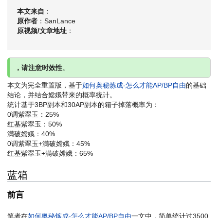
本文来自
：
原作者
：SanLance
原视频/文章地址
：
，请注意时效性
。
本文为完全重置版，基于
如何奥秘炼成-怎么才能AP/BP自由
的基础
结论，并结合嫦娥带来的概率统计。
统计基于3BP副本和30AP副本的箱子掉落概率为：
0调紫翠玉：25%
红基紫翠玉：50%
满破嫦娥：40%
0调紫翠玉+满破嫦娥：45%
红基紫翠玉+满破嫦娥：65%
蓝箱
前言
笔者在
如何奥秘炼成-怎么才能AP/BP自由
一文中，简单统计过3500