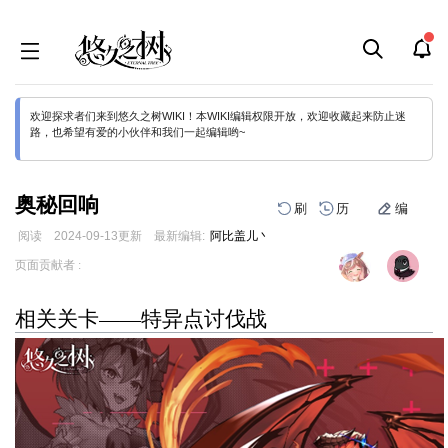
欢迎探求者们来到悠久之树WIKI！本WIKI编辑权限开放，欢迎收藏起来防止迷
路，也希望有爱的小伙伴和我们一起编辑哟~
奥秘回响
刷
历
编
阅读
2024-09-13
更新
最新编辑:
阿比盖儿丶
跳
跳
页面贡献者 :
到
到
导
搜
相关关卡——特异点讨伐战
航
索