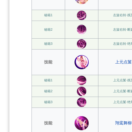
秘籍1
左旋右转·残
秘籍2
左旋右转·断
秘籍3
左旋右转·绝
技能
上元点鬟
秘籍1
上元点鬟·残
秘籍2
上元点鬟·断
秘籍3
上元点鬟·绝
技能
翔鸾舞柳