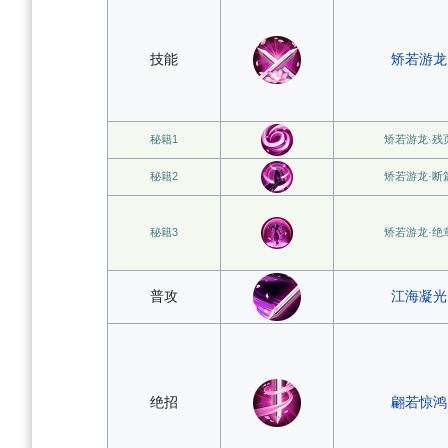
技能
矫若游龙
秘籍1
矫若游龙·残
秘籍2
矫若游龙·断
秘籍3
矫若游龙·绝
普攻
江海凝光
绝招
翩若惊鸿