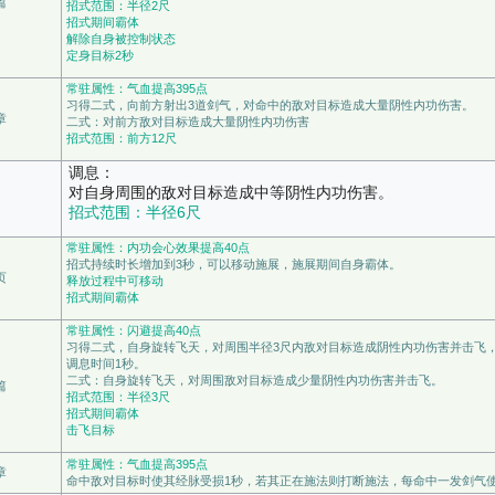
篇
招式范围：半径2尺
招式期间霸体
解除自身被控制状态
定身目标2秒
常驻属性：气血提高395点
习得二式，向前方射出3道剑气，对命中的敌对目标造成大量阴性内功伤害。
章
二式：对前方敌对目标造成大量阴性内功伤害
招式范围：前方12尺
调息：
对自身周围的敌对目标造成中等阴性内功伤害。
招式范围：半径6尺
常驻属性：内功会心效果提高40点
招式持续时长增加到3秒，可以移动施展，施展期间自身霸体。
页
释放过程中可移动
招式期间霸体
常驻属性：闪避提高40点
习得二式，自身旋转飞天，对周围半径3尺内敌对目标造成阴性内功伤害并击飞
调息时间1秒。
二式：自身旋转飞天，对周围敌对目标造成少量阴性内功伤害并击飞。
篇
招式范围：半径3尺
招式期间霸体
击飞目标
常驻属性：气血提高395点
章
命中敌对目标时使其经脉受损1秒，若其正在施法则打断施法，每命中一发剑气使