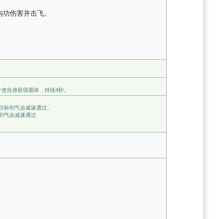
内功伤害并击飞。
并使自身获得霸体，持续4秒。
目标剑气会减速通过。
剑气会减速通过