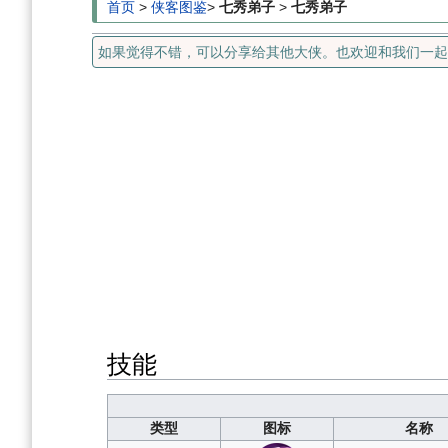
首页
>
侠客图鉴
>
七秀弟子
>
七秀弟子
如果觉得不错，可以分享给其他大侠。也欢迎和我们一起编辑！
技能
类型
图标
名称