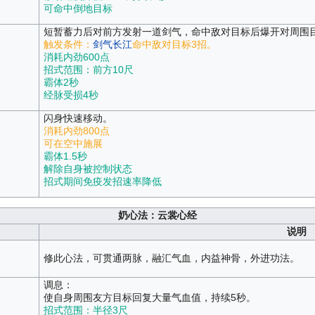
可命中倒地目标
短暂蓄力后对前方发射一道剑气，命中敌对目标后爆开对周围
触发条件：
剑气长江
命中敌对目标3招。
消耗内劲600点
招式范围：前方10尺
霸体2秒
经脉受损4秒
闪身快速移动。
消耗内劲800点
可在空中施展
霸体1.5秒
解除自身被控制状态
招式期间免疫发招速率降低
奶心法：云裳心经
说明
修此心法，可贯通两脉，融汇气血，内益神骨，外进功法。
调息：
使自身周围友方目标回复大量气血值，持续5秒。
招式范围：半径3尺