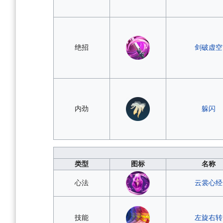
绝招
剑破虚空
内劲
躲闪
类型
图标
名称
心法
云裳心经
技能
左旋右转