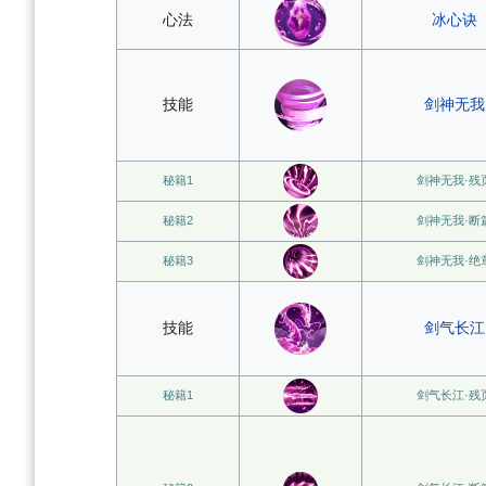
心法
冰心诀
技能
剑神无我
秘籍1
剑神无我·残
秘籍2
剑神无我·断
秘籍3
剑神无我·绝
技能
剑气长江
秘籍1
剑气长江·残