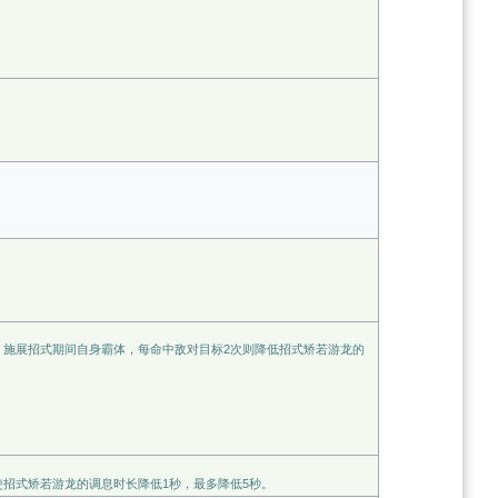
，施展招式期间自身霸体，每命中敌对目标2次则降低招式矫若游龙的
招式矫若游龙的调息时长降低1秒，最多降低5秒。