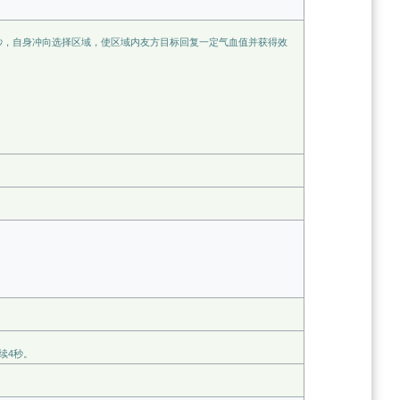
秒，自身冲向选择区域，使区域内友方目标回复一定气血值并获得效
续4秒。