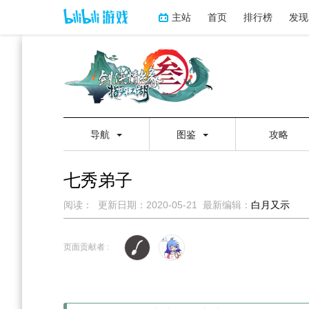
主站
首页
排行榜
发现
导航
图鉴
攻略
七秀弟子
阅读：
更新日期：
2020-05-21
最新编辑：
白月又示
跳
跳
到
到
页面贡献者 :
导
搜
航
索