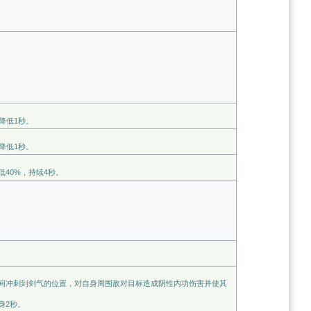
降低1秒。
降低1秒。
40%，持续4秒。
间冲刺到剑气的位置，对自身周围敌对目标造成阴性内功伤害并使其
身2秒。