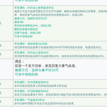
常驻属性：内功会心效果提高40点
施展方式改为选择范围并且可在空中施展，解除自身被控制状态并霸体，持续4
果，每秒回复气血值且受到的所有伤害降低20%，持续12秒。
施展方式：选择区域半径3尺
霸体4秒
页
受到的伤害降低20%，持续12秒
解除自身被控制状态
回复气血值，持续12秒
可命中倒地目标
常驻属性：每秒回复3点内劲
篇
招式附带的回血效果疗伤成效增加20%并可同时回复内劲值，每跳回复30点。
常驻属性：内功会心提高40点
章
招式附带的回血效果疗伤成效增加20%，效果存在时受到的所有伤害降低20%。
调息：
应该一个友方目标，使其回复大量气血值。
施展方式：选择头像半径10尺
可命中倒地目标
常驻属性：内功强度提高80点
页
命中目标后使其身上的持续回血效果立即生效。
常驻属性：外功防御提高40点
篇
若友方目标血量低于40%，则使其获得<增益气劲>受到的所有伤害降低40%，持
常驻属性：气血提高395点
章
命中目标时周围2尺内友方也会受到50%的治疗效果。