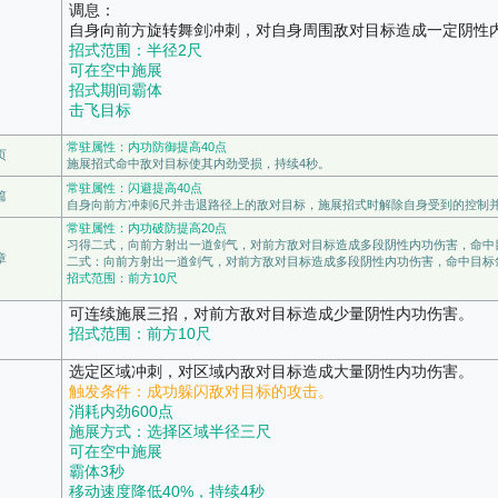
调息：
自身向前方旋转舞剑冲刺，对自身周围敌对目标造成一定阴性
招式范围：半径2尺
可在空中施展
招式期间霸体
击飞目标
常驻属性：内功防御提高40点
页
施展招式命中敌对目标使其内劲受损，持续4秒。
常驻属性：闪避提高40点
篇
自身向前方冲刺6尺并击退路径上的敌对目标，施展招式时解除自身受到的控制
常驻属性：内功破防提高20点
习得二式，向前方射出一道剑气，对前方敌对目标造成多段阴性内功伤害，命中
章
二式：向前方射出一道剑气，对前方敌对目标造成多段阴性内功伤害，命中目标
招式范围：前方10尺
可连续施展三招，对前方敌对目标造成少量阴性内功伤害。
招式范围：前方10尺
选定区域冲刺，对区域内敌对目标造成大量阴性内功伤害。
触发条件：成功躲闪敌对目标的攻击。
消耗内劲600点
施展方式：选择区域半径三尺
可在空中施展
霸体3秒
移动速度降低40%，持续4秒