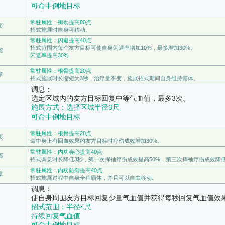
可命中倒地目标
常驻属性：御劲提高80点
页
招式施展时自身可移动。
常驻属性：闪避提高40点
招式范围内每个友方目标可使自身闪避率增加10%，最多增加30%。
篇
闪避率提高30%
常驻属性：根骨提高20点
章
招式施展时长缩短为3秒，治疗量不变，施展招式期间自身维持霸体。
调息：
选定区域内的友方目标回复中等气血值，最多3次。
施展方式：选择区域半径3尺
可命中倒地目标
常驻属性：根骨提高20点
页
命中身上有回血效果的友方目标时疗伤成效增加30%。
常驻属性：内功会心提高40点
篇
招式调息时长降低3秒，第一次挥袖疗伤成效提高50%，第三次挥袖疗伤成效降低
常驻属性：内功防御提高40点
章
招式施展过程中自身全程霸体，并且可以自由移动。
调息：
使自身周围友方目标回复少量气血值并获得每秒回复气血值效果
招式范围：半径4尺
持续回复气血值
可命中倒地目标