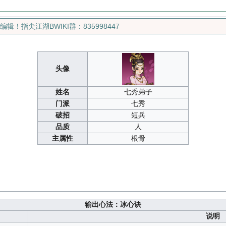
指尖江湖BWIKI群：835998447
头像
姓名
七秀弟子
门派
七秀
破招
短兵
品质
人
主属性
根骨
输出心法：冰心诀
说明