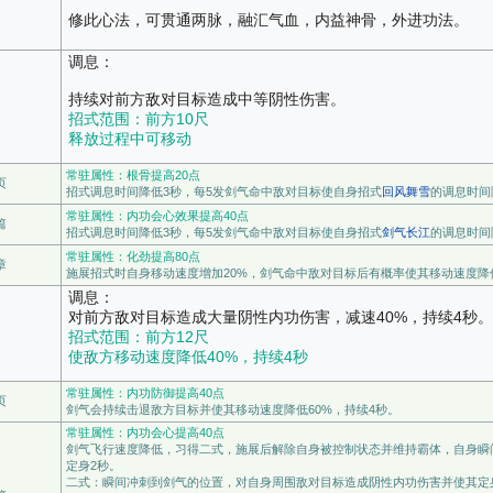
修此心法，可贯通两脉，融汇气血，内益神骨，外进功法。
调息：
持续对前方敌对目标造成中等阴性伤害。
招式范围：前方10尺
释放过程中可移动
常驻属性：根骨提高20点
页
招式调息时间降低3秒，每5发剑气命中敌对目标使自身招式
回风舞雪
的调息时间
常驻属性：内功会心效果提高40点
篇
招式调息时间降低3秒，每5发剑气命中敌对目标使自身招式
剑气长江
的调息时间
常驻属性：化劲提高80点
章
施展招式时自身移动速度增加20%，剑气命中敌对目标后有概率使其移动速度降低
调息：
对前方敌对目标造成大量阴性内功伤害，减速40%，持续4秒。
招式范围：前方12尺
使敌方移动速度降低40%，持续4秒
常驻属性：内功防御提高40点
页
剑气会持续击退敌方目标并使其移动速度降低60%，持续4秒。
常驻属性：内功会心提高40点
剑气飞行速度降低，习得二式，施展后解除自身被控制状态并维持霸体，自身瞬
定身2秒。
二式：瞬间冲刺到剑气的位置，对自身周围敌对目标造成阴性内功伤害并使其定